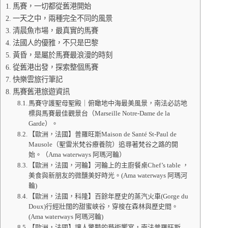
馬賽，一切都從舊港開始
一天之中，兩種完全不同的風景
清晨魚市場，最真實的馬賽
法國人的優雅，不只是巴黎
黃昏，是屬於馬賽最浪漫的時刻
從舊港出發，探索整個馬賽
快樂雲旅行筆記
馬賽舊港旅遊資訊
馬賽守護聖母聖殿｜俯瞰地中海最美風景，南法必訪地
標與馬賽最佳觀景台（Marseille Notre-Dame de la
Garde）。
【歐洲，法國】普羅旺斯Maison de Santé St-Paul de
Mausole（聖雷米梵谷療養院）追尋著梵谷之路的開
始。（Ama waterways 阿瑪河輪）
【歐洲，法國，河輪】河輪上的主廚餐桌Chef’s table ，
美食與新朋友的微醺美好時光。(‎Ama waterways 阿瑪河
輪)
【歐洲，法國，科隆】百餘年歷史的蒸汽火車(Gorge du
Doux)行經壯闊的甜蜜峽谷，穿梭在森林與歷史間。
(Ama waterways 阿瑪河輪)
【歐洲，法國】讓人驚豔的藝術饗宴，南法普羅旺斯