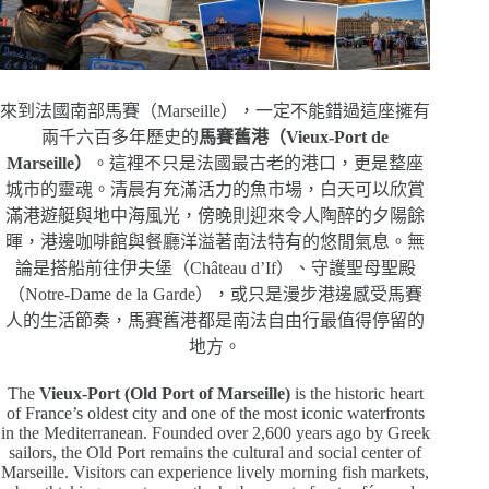
來到法國南部馬賽（Marseille），一定不能錯過這座擁有
兩千六百多年歷史的
馬賽舊港（Vieux-Port de
Marseille）
。這裡不只是法國最古老的港口，更是整座
城市的靈魂。清晨有充滿活力的魚市場，白天可以欣賞
滿港遊艇與地中海風光，傍晚則迎來令人陶醉的夕陽餘
暉，港邊咖啡館與餐廳洋溢著南法特有的悠閒氣息。無
論是搭船前往伊夫堡（Château d’If）、守護聖母聖殿
（Notre-Dame de la Garde），或只是漫步港邊感受馬賽
人的生活節奏，馬賽舊港都是南法自由行最值得停留的
地方。
The
Vieux-Port (Old Port of Marseille)
is the historic heart
of France’s oldest city and one of the most iconic waterfronts
in the Mediterranean. Founded over 2,600 years ago by Greek
sailors, the Old Port remains the cultural and social center of
Marseille. Visitors can experience lively morning fish markets,