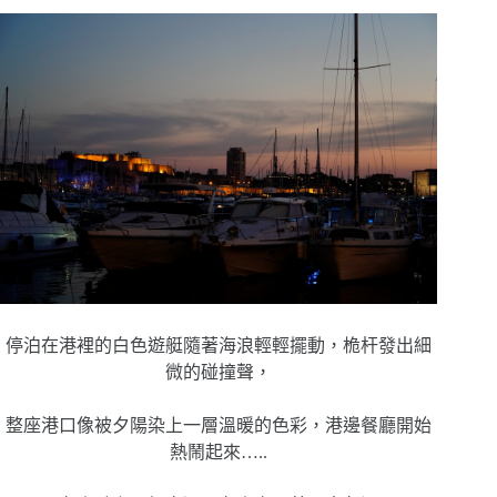
停泊在港裡的白色遊艇隨著海浪輕輕擺動，桅杆發出細
微的碰撞聲，
整座港口像被夕陽染上一層溫暖的色彩，港邊餐廳開始
熱鬧起來…..