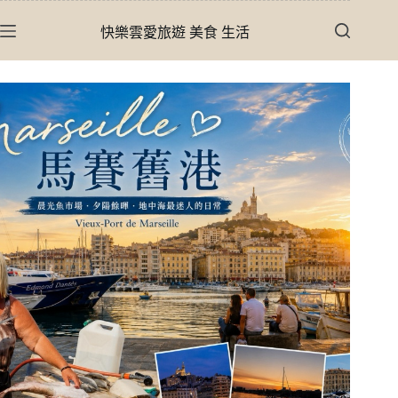
跳
快樂雲愛旅遊 美食 生活
至
主
要
內
容