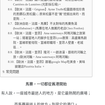
Carrières de Lumières (光影採石場)。
【歐洲，法國，Grignan】Ayme Truffe松露園尋找珍貴
的黑鑽石(黑松露)；原來松露不是”豬”挖掘出來的，而
是狗….。
【歐洲自助，法國，馬賽】不太對味的馬賽魚湯
(bouillabaisse)。(馬賽在地人推薦的老店Chez Fonfon)
【歐洲，法國，里昂】Ama waterways 阿瑪河輪之旅第
一站；隨著當地人的腳步在里昂Lyon散策：高盧羅馬劇
院、富維耶聖母院、富維耶鐵塔、里昂人壁畫、老城
區…。
【歐洲，法國，里昂】隆河，一趟浪漫、藝術的河輪之
旅。(‎歐洲河輪，Ama waterways 阿瑪河輪)
【歐洲，法國，里昂】跟著google Map吃美食，美味
披薩店Pizzéria Italia 。
常見問題
馬賽，一切都從舊港開始
有人說，一座城市最迷人的地方，是它最熱鬧的廣場；
而馬賽最迷人的地方，則是它的港口。