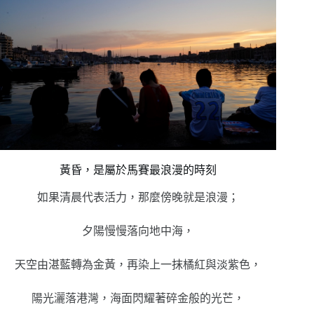
黃昏，是屬於馬賽最浪漫的時刻
如果清晨代表活力，那麼傍晚就是浪漫；
夕陽慢慢落向地中海，
天空由湛藍轉為金黃，再染上一抹橘紅與淡紫色，
陽光灑落港灣，海面閃耀著碎金般的光芒，