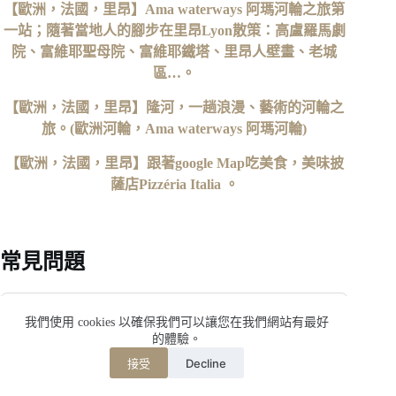
【歐洲，法國，里昂】Ama waterways 阿瑪河輪之旅第
一站；隨著當地人的腳步在里昂Lyon散策：高盧羅馬劇
院、富維耶聖母院、富維耶鐵塔、里昂人壁畫、老城
區…。
【歐洲，法國，里昂】隆河，一趟浪漫、藝術的河輪之
旅。(‎歐洲河輪，Ama waterways 阿瑪河輪)
【歐洲，法國，里昂】跟著google Map吃美食，美味披
薩店Pizzéria Italia 。
常見問題
Q1：馬賽舊港（Vieux-Port）有什麼特色？
我們使用 cookies 以確保我們可以讓您在我們網站有最好
的體驗。
Q2：馬賽魚市場值得去嗎？
Decline
接受