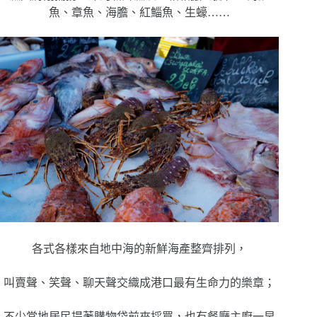
魚、章魚、海膽、紅鯔魚、生蠔……
各式各樣來自地中海的新鮮海產整齊排列，
叫賣聲、笑聲、聊天聲交織成港口最有生命力的樂章；
不少當地居民提著購物袋前來採買，也有餐廳主廚一早