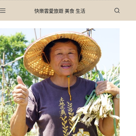
跳
快樂雲愛旅遊 美食 生活
至
主
要
內
容