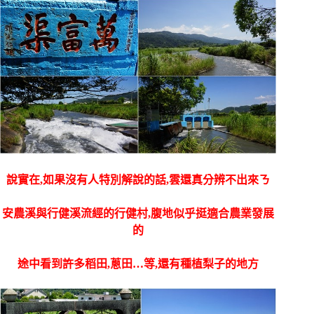
說實在,如果沒有人特別解說的話,雲還真分辨不出來ㄋ
安農溪與行健溪流經的行健村,腹地似乎挺適合農業發展
的
途中看到許多稻田,蔥田…等,還有種植梨子的地方