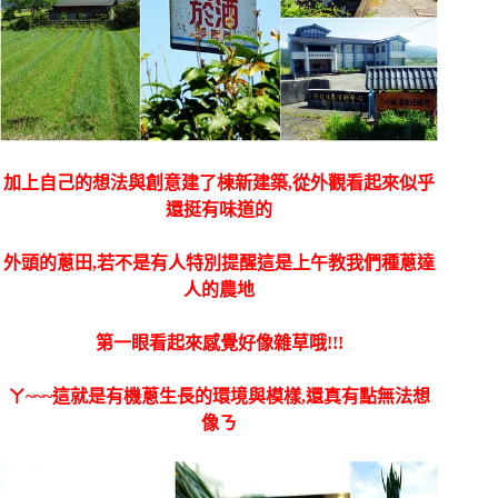
加上自己的想法與創意建了棟新建築,從外觀看起來似乎
還挺有味道的
外頭的蔥田,若不是有人特別提醒這是上午教我們種蔥達
人的農地
第一眼看起來感覺好像雜草哦!!!
ㄚ~~~這就是有機蔥生長的環境與模樣,還真有點無法想
像ㄋ