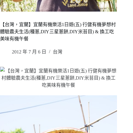
【台灣，宜蘭】宜蘭有機樂活1日遊(五) 行健有機夢想村
體驗農夫生活(種蔥,DIY三星蔥餅,DIY米苔目) & 換工吃
美味有機午餐
2012 年 7 月 6 日
台灣