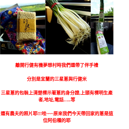
離開行健有機夢想村時我們還帶了伴手禮
分別是宜蘭的三星蔥與行健米
三星蔥的包裝上清楚標示著蔥的身分證,上頭有標明生產
者,地址,電話…..等
還有農夫的照片耶!!!哇~~~原來我們今天帶回家的蔥是這
位阿伯種的耶