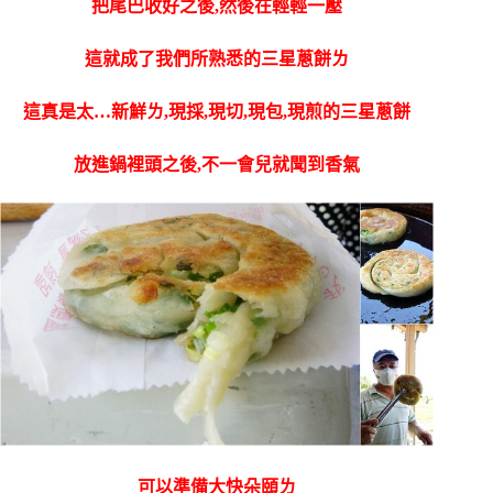
把尾巴收好之後,
然後在輕輕一壓
這就成了我們所熟悉的三星蔥餅ㄌ
這真是太…新鮮ㄌ,現採,現切,現包,現煎的三星蔥餅
放進鍋裡頭之後,不一會兒就聞到香氣
可以準備大快朵頤ㄌ