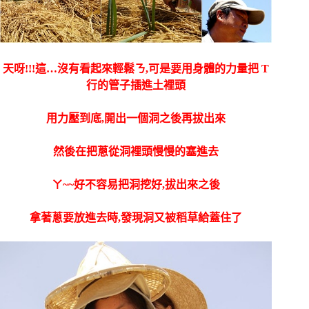
天呀!!!這…沒有看起來輕鬆ㄋ,可是要用身體的力量把 T
行的管子插進土裡頭
用力壓到底,開出一個洞之後再拔出來
然後在把蔥從洞裡頭慢慢的塞進去
ㄚ~~好不容易把洞挖好,拔出來之後
拿著蔥要放進去時,發現洞又被稻草給蓋住了