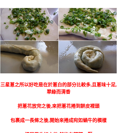
三星蔥之所以好吃是在於蔥白的部分比較多,且蔥味十足,
翠綠而清香
把蔥花放完之後,來把蔥花捲到餅皮裡頭
包裹成一長條之後,開始來捲成宛如蝸牛的模樣