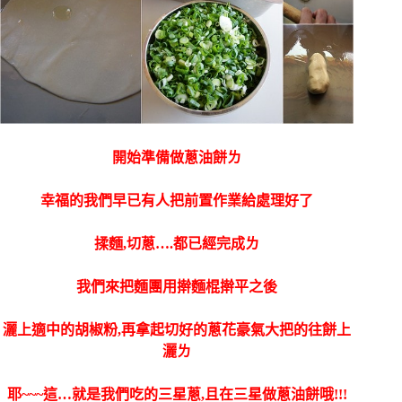
開始準備做蔥油餅ㄌ
幸福的我們早已有人把前置作業給處理好了
揉麵,切蔥….都已經完成ㄌ
我們來把麵團用擀麵棍擀平之後
灑上適中的胡椒粉,再拿起切好的蔥花豪氣大把的往餅上
灑ㄌ
耶~~~這…就是我們吃的三星蔥,且在三星做蔥油餅哦!!!