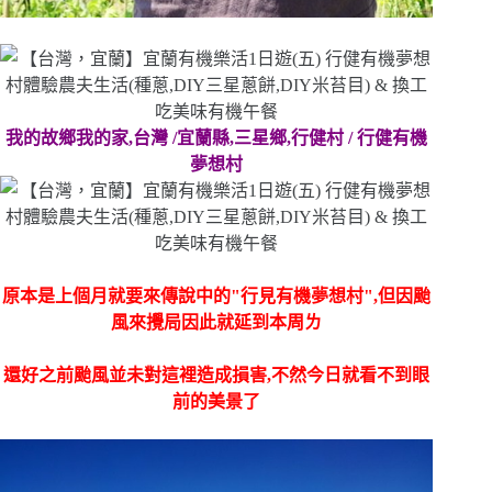
我的故鄉我的家,台灣 /宜蘭縣,三星鄉,行健村 / 行健有機
夢想村
原本是上個月就要來傳說中的"行見有機夢想村",但因颱
風來攪局因此就延到本周ㄌ
還好之前颱風並未對這裡造成損害,不然今日就看不到眼
前的美景了