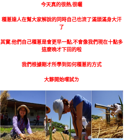
今天真的很熱,很曬
種蔥達人在幫大家解說的同時自己也流了滿頭滿身大汗
了
其實,他們自己種蔥是會更早一點,不會像我們現在十點多
這麼晚才下田的啦
我們根據剛才所學到如何種蔥的方式
大夥開始嚐試ㄌ