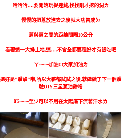
哈哈哈….要開始玩捉迷藏,找找剛才挖的洞ㄌ
慢慢的把蔥放進去之後就大功告成ㄌ
蔥與蔥之間的距離間隔10公分
看著這一大排土地,這….不會全都要種好才有飯吃吧
ㄚ~~~~加油!!!大家加油ㄌ
還好是"體驗"啦,所以大夥都試試之後,就繼續了下一個體
驗DIY三星蔥油餅嚕
耶~~~~至少可以不用在太陽底下流著汗水ㄌ