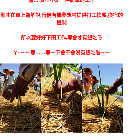
這….實在不是一件簡單的工作
剛才在車上聽解說,行健有機夢想村提供打工換餐,換宿的
機制
所以要好好下田工作,等會才有飯吃ㄋ
ㄚ~~~~~那……等一下會不會沒有飯吃啦~~~~