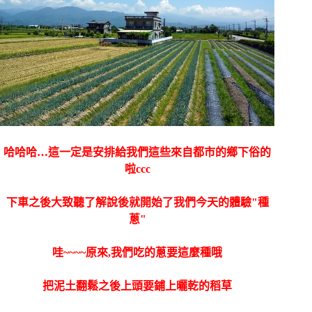
哈哈哈…這一定是安排給我們這些來自都市的鄉下俗的
啦ccc
下車之後大致聽了解說後就開始了我們今天的體驗"種
蔥"
哇~~~~原來,我們吃的蔥要這麼種哦
把泥土翻鬆之後上頭要鋪上曬乾的稻草