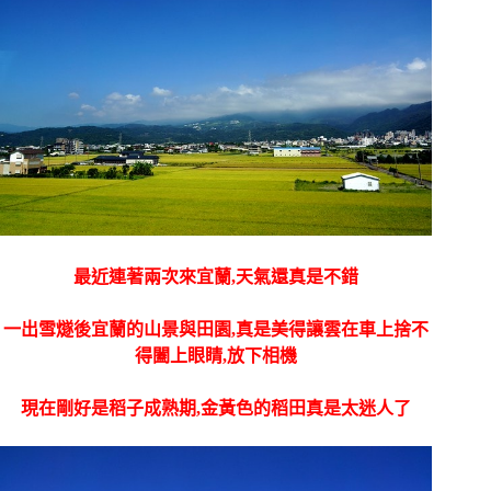
最近連著兩次來宜蘭,天氣還真是不錯
一出雪燧後宜蘭的山景與田園,真是美得讓雲在車上捨不
得闔上眼睛,放下相機
現在剛好是稻子成熟期,金黃色的稻田真是太迷人了