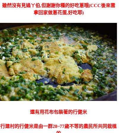
雖然沒有見過ㄚ伯,但謝謝你種的好吃蔥哦(CCC後來雲
拿回家做蔥花蛋,好吃耶)
還有用花布包裝著的行健米
行建村的行健米是由一群28~77歲不等的農民所共同栽植