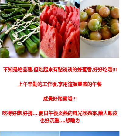
不知是啥品種,但吃起來有點淡淡的蜂蜜香,好好吃哦!!!
上午辛勤的工作後,享用這頓豐盛的午餐
感覺好踏實哦!!!
吃得好飽,好撐….
夏日午後炎熱的風光吹過來,讓人眼皮
也好沉重….想睡ㄌ