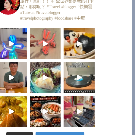
旅行，真好！！ ✈️
全世界都是我的打卡
點，那你呢？
#Travel #blogger #快樂雲
#Taiwan #travelblogger
#travelphotography #foodshare #中壢