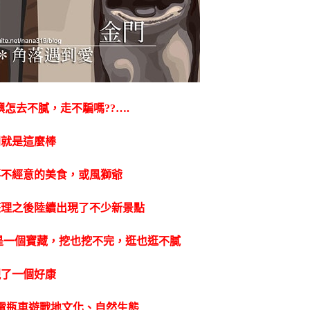
怎去不膩，走不騙嗎??….
門就是這麼棒
落不經意的美食，或風獅爺
整理之後陸續出現了不少新景點
門是一個寶藏，挖也挖不完，逛也逛不膩
現了一個好康
頭電瓶車遊戰地文化、自然生態