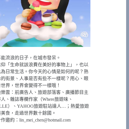
不能流浪的日子，在城市發呆。
信仰「生命就該浪費在美好的事物上」，也以
此為日常生活。你今天的心情是如何的呢？熟
悉的街景、人事是否有些不一樣呢？用心、眼
看世界，世界會變得不一樣哦！
快樂雲：前廣告人、旅遊部落客、廣播節目主
持人、雜誌專欄作家（Where旅遊味、
ELLE）、YAHOO旅遊駐站達人…；熱愛旅遊
與美食，走過世界數十餘國。
合作邀約：
lin_mei_chen@hotmail.com