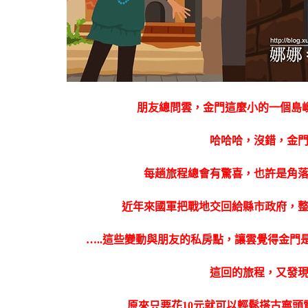
朋友總問雲，金門這麼小的一個島嶼
哈哈哈，沒錯，金
每趟旅程總會有驚喜，也許是角
近年來國軍把戰地交回給縣市政府，
…..這些變動與朋友的私房點，讓雲覺得金
這回的旅程，又發
原來只要花10元就可以輕鬆搭古寧