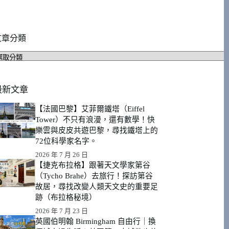
文章分類
文
章
分
類
最新文章
【法國巴黎】艾菲爾鐵塔（Eiffel
Tower）不只有浪漫，還有數學！快
樂雲與皮皮共遊巴黎，尋找鐵塔上的
72位科學家名字。
2026 年 7 月 26 日
【捷克布拉格】跟著天文學家第谷
（Tycho Brahe）去旅行！探訪第谷
故居，尋找改變人類天文史的重要足
跡（布拉格秘境）
2026 年 7 月 23 日
英國伯明翰 Birmingham 自由行｜換