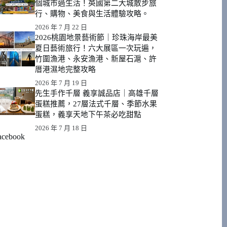
個城市過生活！英國第二大城散步旅
行、購物、美食與生活體驗攻略。
2026 年 7 月 22 日
2026桃園地景藝術節｜珍珠海岸最美
夏日藝術旅行！六大展區一次玩遍，
竹圍漁港、永安漁港、新屋石滬、許
厝港濕地完整攻略
2026 年 7 月 19 日
先生手作千層 義享誠品店｜高雄千層
蛋糕推薦，27層法式千層、季節水果
蛋糕，義享天地下午茶必吃甜點
2026 年 7 月 18 日
acebook