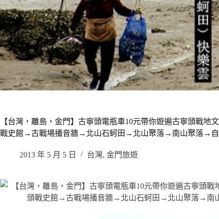
【台灣，離島，金門】古寧頭電瓶車10元帶你遊遍古寧頭戰地
戰史館→古戰場播音牆→北山石蚵田→北山聚落→南山聚落→自
2013 年 5 月 5 日
台灣
,
金門旅遊