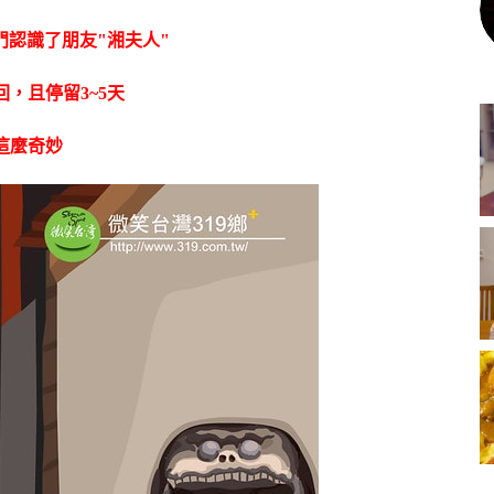
門認識了朋友"湘夫人"
回，且停留3~5天
這麼奇妙