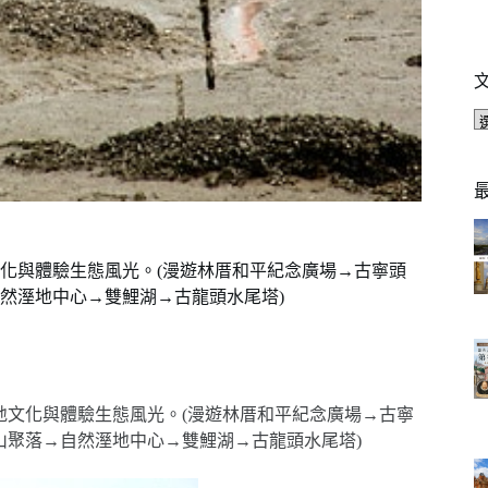
文化與體驗生態風光。(漫遊林厝和平紀念廣場→古寧頭
然溼地中心→雙鯉湖→古龍頭水尾塔)