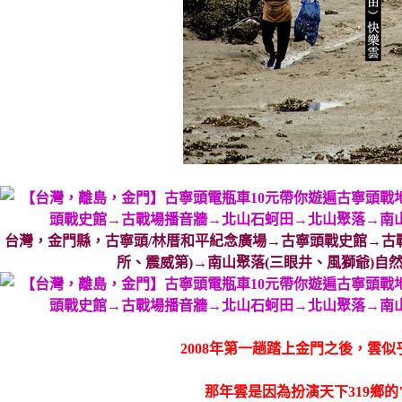
台灣，金門縣，古寧頭/林厝和平紀念廣場→古寧頭戰史館→古
所、震威第)→南山聚落(三眼井、風獅爺)自
2008年第一趟踏上金門之後，雲
那年雲是因為扮演天下319鄉的