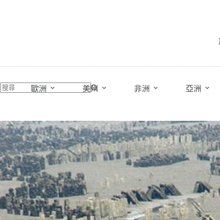
跳
至
主
要
內
容
歐洲
美州
非洲
亞洲