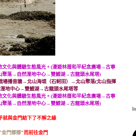
戰場播音牆→北山海堤（石蚵田）→北山聚落(北山指揮
然溼地中心→雙鯉湖→古龍頭水尾塔等
I
似乎就與金門結下了不解之緣
"
金門娜娜
"而前往金門