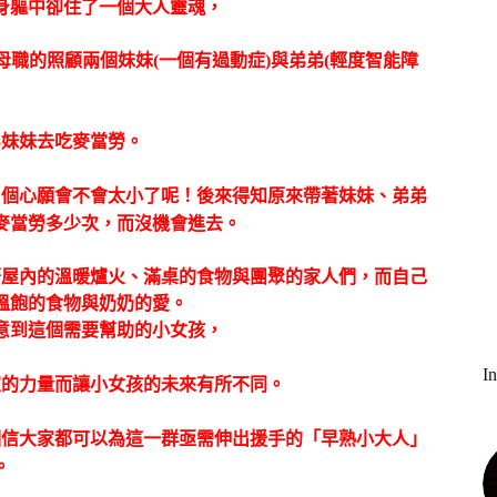
身軀中卻住了一個大人靈魂，
母職的照顧兩個妹妹
(
一個有過動症
)
與弟弟
(
輕度智能障
弟妹妹去吃麥當勞。
…
個心願會不會太小了呢！後來得知原來帶著妹妹、弟弟
麥當勞多少次，而沒機會進去。
著屋內的溫暖爐火、滿桌的食物與團聚的家人們，而自己
溫飽的食物與奶奶的愛。
意到這個需要幫助的小女孩，
I
家的力量而讓小女孩的未來有所不同。
相信大家都可以為這一群亟需伸出援手的「早熟小大人」
。