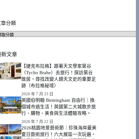
文章分類
文
章
分
類
最新文章
【捷克布拉格】跟著天文學家第谷
（Tycho Brahe）去旅行！探訪第谷
故居，尋找改變人類天文史的重要足
跡（布拉格秘境）
2026 年 7 月 23 日
英國伯明翰 Birmingham 自由行｜換
個城市過生活！英國第二大城散步旅
行、購物、美食與生活體驗攻略。
2026 年 7 月 22 日
2026桃園地景藝術節｜珍珠海岸最美
夏日藝術旅行！六大展區一次玩遍，