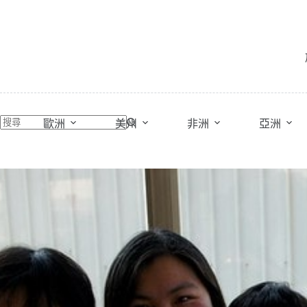
跳
至
主
要
內
容
歐洲
美州
非洲
亞洲