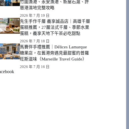
竹圍漁港、永安漁港、新屋石滬、許
厝港濕地完整攻略
2026 年 7 月 19 日
先生手作千層 義享誠品店｜高雄千層
蛋糕推薦，27層法式千層、季節水果
蛋糕，義享天地下午茶必吃甜點
2026 年 7 月 18 日
馬賽伴手禮推薦｜Délices Lamarque
糖果店，在舊港旁遇見最甜蜜的普羅
旺斯滋味（Marseille Travel Guide）
2026 年 7 月 16 日
acebook