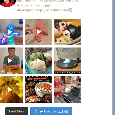
點，那你呢？
#Travel #blogger #快樂雲
#Taiwan #travelblogger
#travelphotography #foodshare #中壢
Load More
在 Instagram 上追蹤