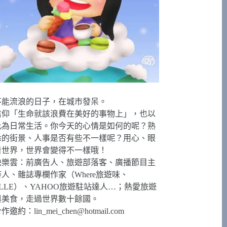
不能流浪的日子，在城市發呆。
信仰「生命就該浪費在美好的事物上」，也以
此為日常生活。你今天的心情是如何的呢？熟
悉的街景、人事是否有些不一樣呢？用心、眼
看世界，世界會變得不一樣哦！
快樂雲：前廣告人、旅遊部落客、廣播節目主
持人、雜誌專欄作家（Where旅遊味、
ELLE）、YAHOO旅遊駐站達人…；熱愛旅遊
與美食，走過世界數十餘國。
合作邀約：
lin_mei_chen@hotmail.com