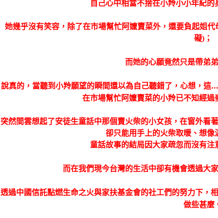
自己心中相當不捨在小羚小小年紀的
她幾乎沒有笑容，除了在市場幫忙阿嬤賣菜外，
還要負起姐代
礙
)
；
而她的心願竟然只是帶弟
說真的，當聽到小羚願望的瞬間還以為自己聽錯了，心想，這
在市場幫忙阿嬤賣菜的小羚已不知經過
突然間雲想起了安徒生童話中那個賣火柴的小女孩，在窗外看
卻只能用手上的火柴取暖、想像
童話故事的結局因大家疏忽而沒有注
而在我們現今台灣的生活中卻有機會透過大
透過中國信託點燃生命之火與家扶基金會的社工們的努力下，
做些甚麼