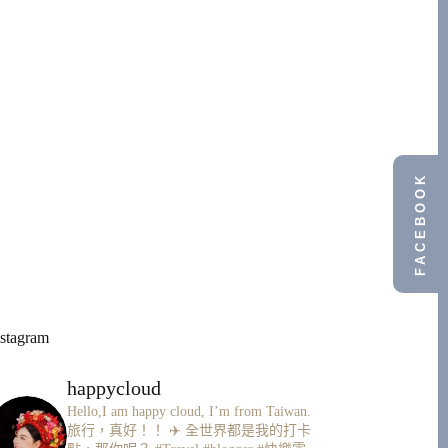
FACEBOOK
nstagram
happycloud
Hello,I am happy cloud, I’m from Taiwan.
旅行，真好！！ ✈️
全世界都是我的打卡