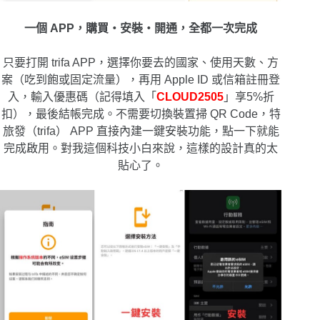
一個 APP，購買・安裝・開通，全都一次完成
只要打開 trifa APP，選擇你要去的國家、使用天數、方
案（吃到飽或固定流量），再用 Apple ID 或信箱註冊登
入，輸入優惠碼（記得填入「
CLOUD2505
」享5%折
扣），最後結帳完成。不需要切換裝置掃 QR Code，特
旅發（trifa） APP 直接內建一鍵安裝功能，點一下就能
完成啟用。對我這個科技小白來說，這樣的設計真的太
貼心了。