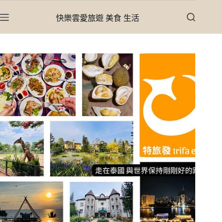
跳
快樂雲愛旅遊 美食 生活
至
主
要
內
容