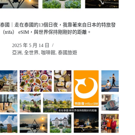
泰國｜走在泰國的13個日夜，我靠著來自日本的特旅發
（trifa） eSIM，與世界保持剛剛好的距離。
2025 年 5 月 14 日
亞洲
,
全世界
,
咖啡館
,
泰國旅遊