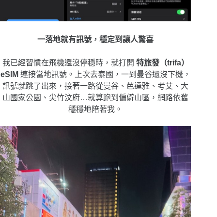
一落地就有訊號，穩定到讓人驚喜
我已經習慣在飛機還沒停穩時，就打開
特旅發（trifa）
eSIM
連接當地訊號。上次去泰國，一到曼谷還沒下機，
訊號就跳了出來，接著一路從曼谷、芭達雅、考艾、大
山國家公園、尖竹汶府…就算跑到偏僻山區，網路依舊
穩穩地陪著我。