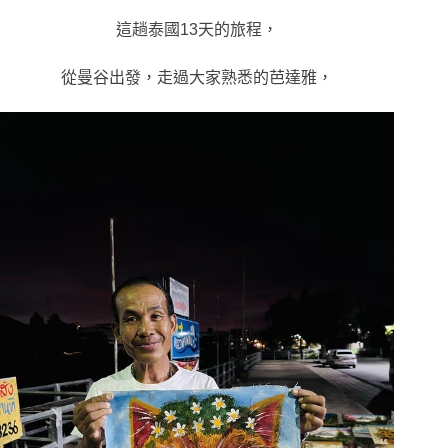
這趟泰國13天的旅程，
從曼谷出發，走過大家熟悉的芭達雅，