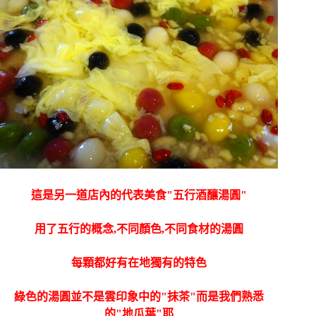
這是另一道店內的代表美食"五行酒釀湯圓"
用了五行的概念,不同顏色,不同食材的湯圓
每顆都好有在地獨有的特色
綠色的湯圓並不是雲印象中的"抹茶"而是我們熟悉
的"地瓜葉"耶