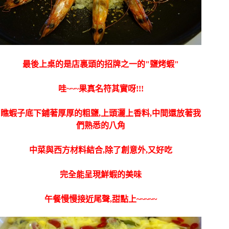
最後上桌的是店裏頭的招牌之一的"鹽烤蝦"
哇~~~果真名符其實呀!!!
瞧蝦子底下鋪著厚厚的粗鹽,上頭灑上香料,中間還放著我
們熟悉的八角
中菜與西方材料結合,除了創意外,又好吃
完全能呈現鮮蝦的美味
午餐慢慢接近尾聲,甜點上~~~~~