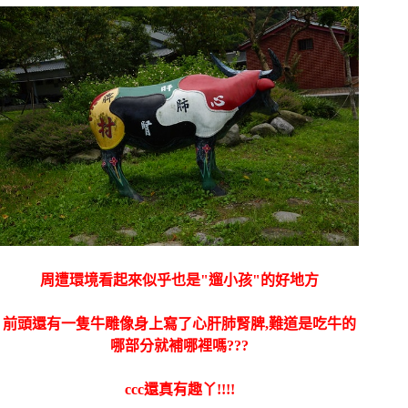
周遭環境看起來似乎也是"遛小孩"的好地方
前頭還有一隻牛雕像身上寫了心肝肺腎脾,難道是吃牛的
哪部分就補哪裡嗎???
ccc還真有趣丫!!!!