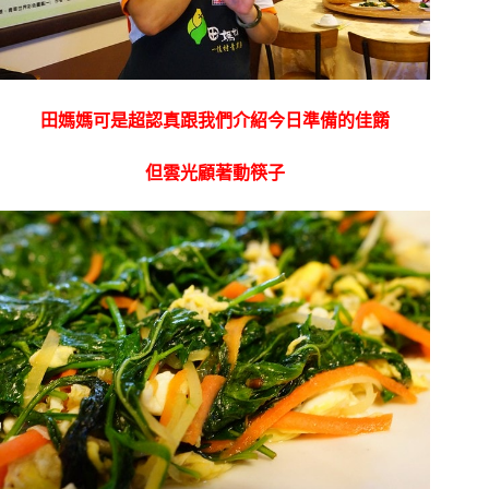
田媽媽可是超認真跟我們介紹今日準備的佳餚
但雲光顧著動筷子