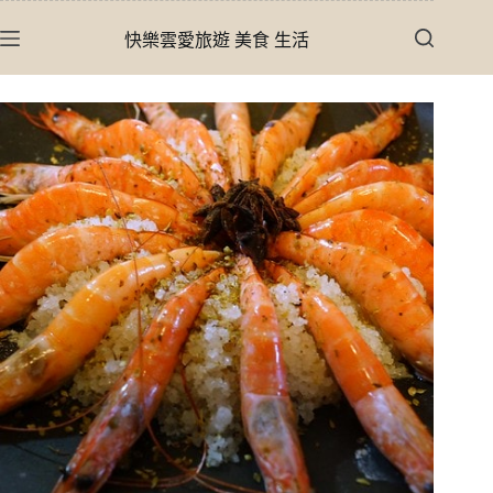
跳
快樂雲愛旅遊 美食 生活
至
主
要
內
容