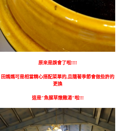
原來是誤會了啦!!!!
田媽媽可是相當精心搭配菜單的,且隨著季節會做些許的
更換
這是"魚腥草燉雞湯"啦!!!