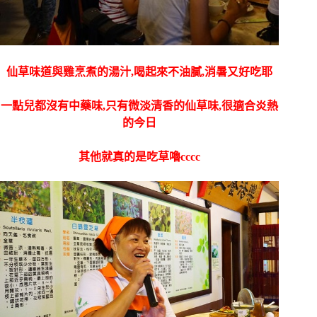
仙草味道與雞烹煮的湯汁,喝起來不油膩,消暑又好吃耶
一點兒都沒有中藥味,只有微淡清香的仙草味,很適合炎熱
的今日
其他就真的是吃草嚕cccc