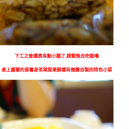
下工之後還真有點小餓了,趕緊進去吃飯嚕
桌上擺著的是養身茶與堅果酥還有幾盤自製的特色小菜