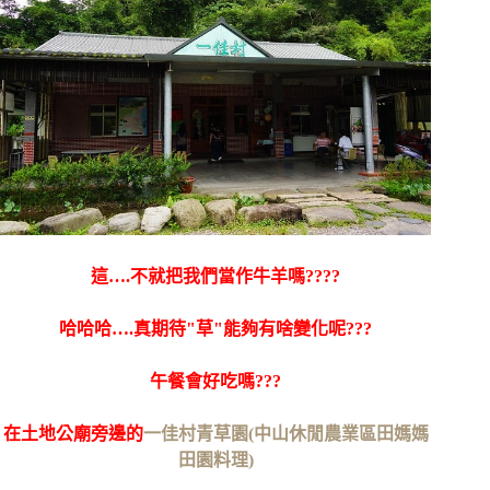
這….不就把我們當作牛羊嗎????
哈哈哈….真期待"草"能夠有啥變化呢???
午餐會好吃嗎???
在土地公廟旁邊的
一佳村青草園(中山休閒農業區田媽媽
田園料理)