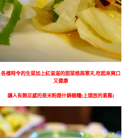
各樣時令的生菜加上紅滋滋的甜菜根與寒天,吃起來爽口
又健康
讓人有飽足感的是米粉跟什錦雜糧(上頭放的素鬆)