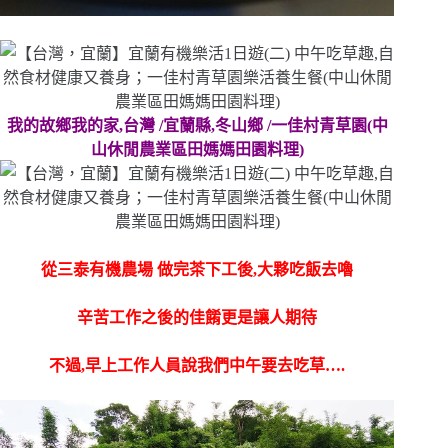
我的故鄉我的家,台灣 /宜蘭縣,冬山鄉 /一佳村青草園(中
山休閒農業區田媽媽田園料理)
從
三泰有機農場
做完茶下工後,大夥吃飯去嚕
辛苦工作之後的佳餚更是讓人期待
不過,早上工作人員說我們中午要去吃草….