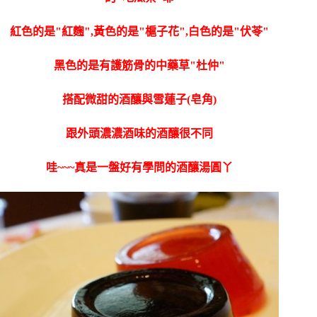
紅色的是"紅麴",黃色的是"槴子花",白色的是"伏苓"
黑色的是有護筋骨的中藥草"杜仲"
搭配微甜的酒釀與雪蓮子(皂角)
跟外頭濃濃酒味的酒釀很不同
哇~~~真是一盤好有學問的酒釀湯圓丫