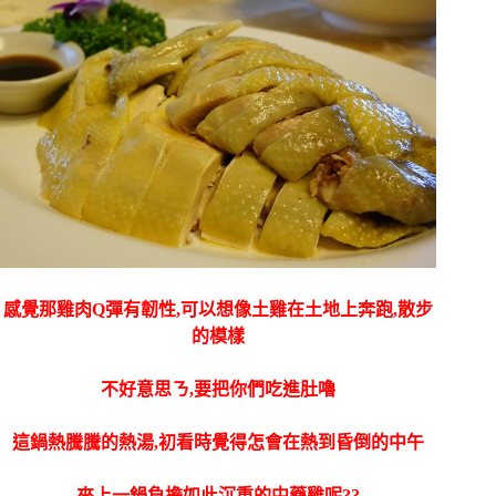
感覺那雞肉Q彈有韌性,可以想像土雞在土地上奔跑,散步
的模樣
不好意思ㄋ,要把你們吃進肚嚕
這鍋熱騰騰的熱湯,初看時覺得怎會在熱到昏倒的中午
來上一鍋負擔如此沉重的中藥雞呢??