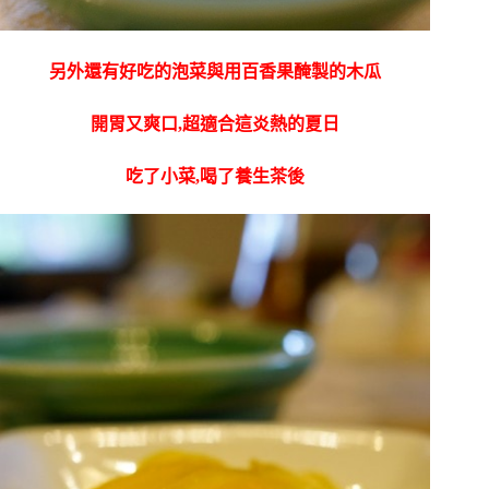
另外還有好吃的泡菜與用百香果醃製的木瓜
開胃又爽口,超適合這炎熱的夏日
吃了小菜,喝了養生茶後