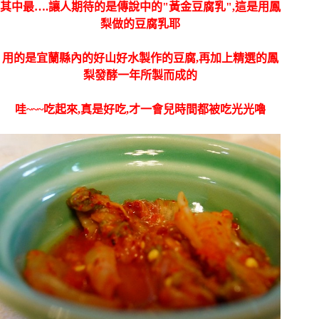
其中最….讓人期待的是傳說中的"黃金豆腐乳",這是用鳳
梨做的豆腐乳耶
用的是宜蘭縣內的好山好水製作的豆腐,再加上精選的鳳
梨發酵一年所製而成的
哇~~~吃起來,真是好吃,才一會兒時間都被吃光光嚕