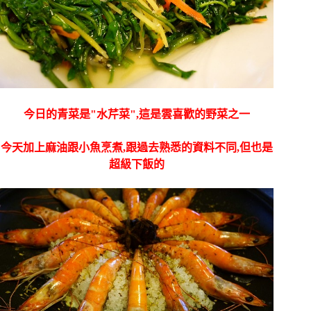
今日的青菜是"水芹菜",這是雲喜歡的野菜之一
今天加上麻油跟小魚烹煮,跟過去熟悉的資料不同,但也是
超級下飯的