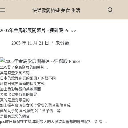
跳
快樂雲愛旅遊 美食 生活
至
主
要
2005年金馬影展開幕片 ~狸御殿 Prince
內
容
2005 年 11 月 21 日
未分類
11/5看了金馬影展的開幕片…
真是有些哭笑不得…
日本的歌舞劇真的跟東方的很不同
維持日式無理頭的搞笑方式
加上色彩鮮豔的美麗畫面
表現出似夢似真的情景
真的是挺有意思的
加上還有資深美女美空雲雀的聲音影像合成
藥師丸子的演出,唐朝公主章子怡…等
是個有意思的組合
p.s昨日導演來坐談,年紀頗大的人腦袋瓜裡想的是啥呢?…哈,哈….