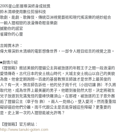
2005釜山影展導演終身成就獎
鈴木清順使用數位剪接科技
歌劇、能劇、歌舞伎、傳統亞洲視覺藝術和現代搖滾樂的絕妙組合
一齣人狸相戀的浪漫傳奇輕音樂劇
撼動你的感官
雀躍你的心靈
吉姆賈木許：
偉大導演鈴木清順的電影想像世界，一部令人瞠目結舌的視覺之旅。
■劇情介紹
《狸御殿》敘述美貌的狸貓公主與被放逐的年輕王子之間一段浪漫的
愛情傳奇。古代日本的安土桃山時代，大城主安土桃山以自己的美貌
為傲。他會定期詢問一百歲的基督教預言師誰才是世界上最英俊的
人？有一天，預言師告訴他，他的兒子雨千代（小田切讓 飾）不久將
取代他，成為世界上最美麗的男子。他聽到後勃然大怒，決定將親生
兒子放逐到充滿鬼怪的靈峰快羅須山。在那裡，被放逐的王子意外邂
逅了狸貓公主（章子怡 飾）。兩人一見傾心，墜入愛河，然而重重阻
礙卻逼迫他們分離。雨千代跟公主是否能穿越這些障礙？更重要的
是，史上第一次的人狸戀能被允許嗎？
【狸御殿】官方網站：
http://www.tanuki-goten.com