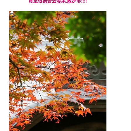
真是很適合去發呆,散步耶!!!!