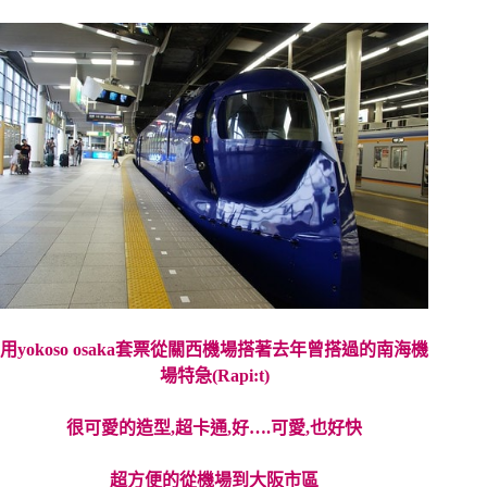
用yokoso osaka套票從關西機場搭著去年曾搭過的南海機
場特急(Rapi:t)
很可愛的造型,超卡通,好….可愛,
也好快
超方便的從機場到大阪市區