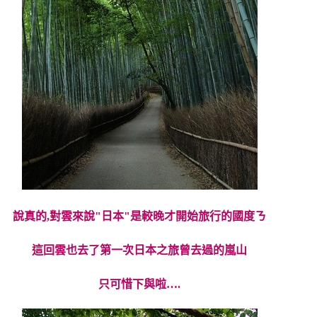
說真的,對雲來說"日本"是較晚才開始旅行的國度ㄋ
這回雲也去了第一次日本之旅曾去過的嵐山
只可惜下與啦….