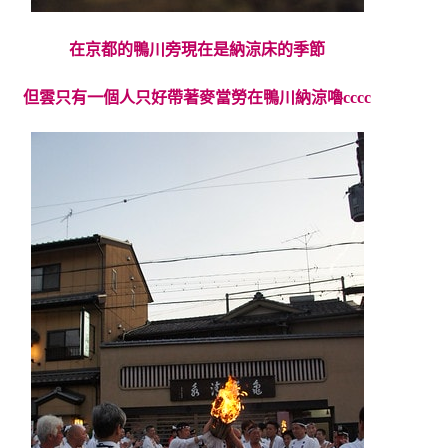
在京都的鴨川旁現在是納涼床的季節
但雲只有一個人只好帶著麥當勞在鴨川納涼嚕cccc