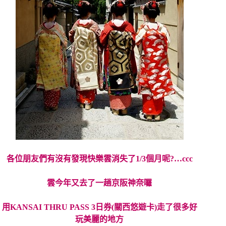
各位朋友們有沒有發現快樂雲消失了1
/3個月呢?…ccc
雲今年又去了一趟京阪神奈囉
用KANSAI THRU PASS 3日券(關西悠遊卡)走了很多好
玩美麗的地方