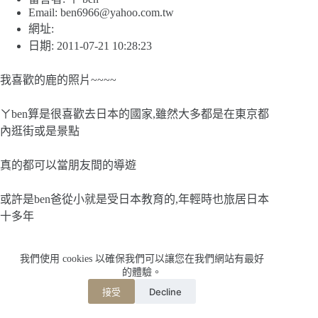
Email:
ben6966@yahoo.com.tw
網址:
日期: 2011-07-21 10:28:23
我喜歡的鹿的照片~~~~
ㄚben算是很喜歡去日本的國家,雖然大多都是在東京都
內逛街或是景點
真的都可以當朋友間的導遊
或許是ben爸從小就是受日本教育的,年輕時也旅居日本
十多年
從小對我們的教育就很日式,日文,生活用品,習慣,浴衣都
我們使用 cookies 以確保我們可以讓您在我們網站有最好
從小在我們的生活中出現
的體驗。
Decline
接受
所以去日本玩~~總是會讓ㄚben有種回家的感覺