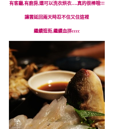
有客廳,有廚房,還可以洗衣烘衣….真的很棒哦!!!
讓雲延回兩天時忍不住又住這裡
繼續逛街,繼續血拼cccc