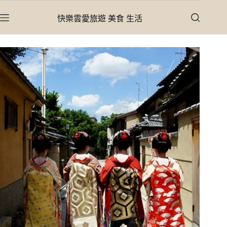
跳
快樂雲愛旅遊 美食 生活
至
主
要
內
容