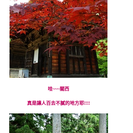
哇~~~關西
真是讓人百去不膩的地方耶!!!!