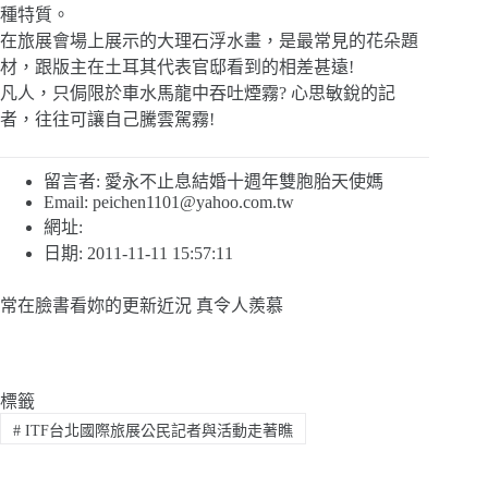
種特質。
在旅展會場上展示的大理石浮水畫，是最常見的花朵題
材，跟版主在土耳其代表官邸看到的相差甚遠!
凡人，只侷限於車水馬龍中吞吐煙霧? 心思敏銳的記
者，往往可讓自己騰雲駕霧!
留言者: 愛永不止息結婚十週年雙胞胎天使媽
Email:
peichen1101@yahoo.com.tw
網址:
日期: 2011-11-11 15:57:11
常在臉書看妳的更新近況 真令人羨慕
標籤
#
ITF台北國際旅展公民記者與活動走著瞧