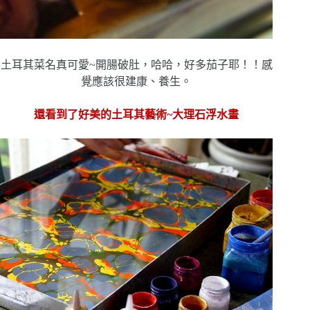
土耳其菜名真可愛~開腸破肚，哈哈，好多茄子耶！！感
覺
應該很建康、養生。
還看到了好美的土耳其藝術~大理石浮水畫