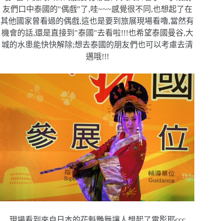
友們口中泰國的
"偶戲"了,哇~~~感覺很不同,也想起了在
其他國家曾看過的偶
戲,這也是要到旅展現場看嚕,當然有
機會的話,還是直接到"泰國
"去看啦!!!也希望泰國曼谷,大
城的水患能快快解除;想去泰國
的朋友們也可以考慮去清
邁哦!!!
現場看到來自日本的花魁艷舞讓人想起了電影耶ccc