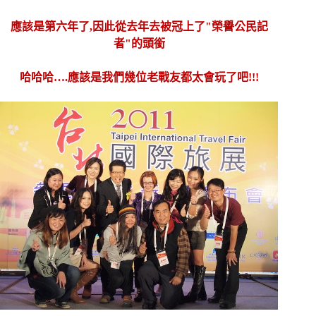
應該是第六年了,因此從去年去被冠上了"榮譽公民記
者"的頭銜
哈哈哈….應該是我們幾位老戰友都太會玩了吧!!!