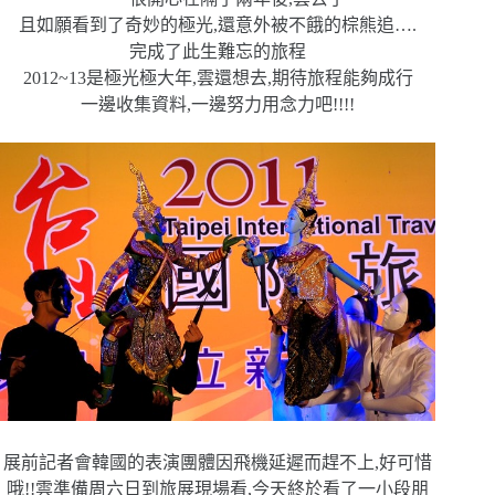
且如願看到了奇妙的極光,還意外被不餓的棕熊追….
完成了此生難忘的旅程
2012~13是極光極大年,雲還想去,期待旅程能夠成行
一邊收集資料,一邊努力用念力吧!!!!
展前記者會韓國的表演團體因飛機延遲而趕不上,好可惜
哦!!
雲準備周六日到旅展現場看,今天終於看了一小段朋