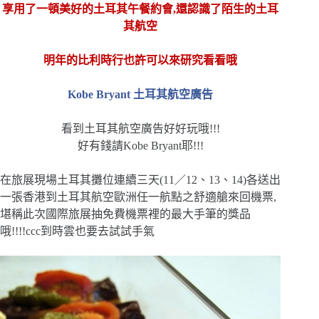
享用了一頓美好的土耳其午餐約會,還認識了陌生的土耳
其航空
明年的比利時行也許可以來研究看看哦
Kobe Bryant 土耳其航空廣告
看到土耳其航空廣告好好玩哦!!!
好有錢請Kobe Bryant耶!!!
在旅展現場土耳其攤位連續三天(11／12、13、14)各送出
一張香港到土耳其航空歐洲任一航點之舒適艙來回機票,
堪稱此次國
際旅展抽免費機票裡的最大手筆的獎品
哦!!!!ccc到時雲也要
去試試手氣