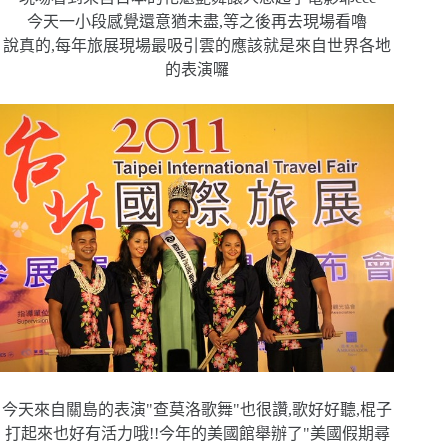
今天一小段感覺還意猶未盡,等之後再去現場看嚕
說真的,每年旅展現場最吸引雲的應該就是來自世界各地
的表演囉
今天來自關島的表演"查莫洛歌舞"也很讚,歌好好聽,棍子
打起來
也好有活力哦!!今年的美國館舉辦了"美國假期尋