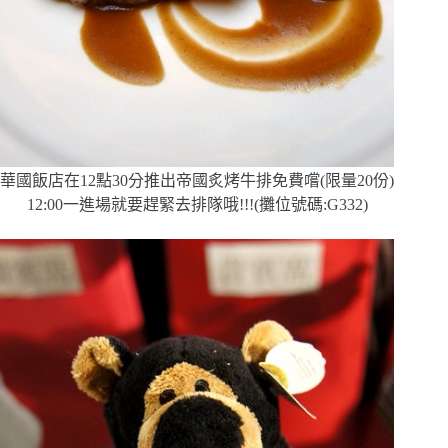
華國飯店在12點30分推出帝國炙烤牛排免費嚐(限量20份)
12:00一進場就要趕緊去排隊哦!!!(攤位號碼:G332)