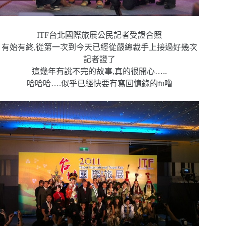
ITF台北國際旅展公民記者受證合照
有始有終,從第一次到今天已經從嚴總裁手上接過好幾次
記者證了
這幾年有說不完的故事,真的很開心…..
哈哈哈….似乎已經快要有寫回憶錄的fu嚕