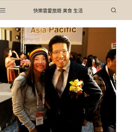
跳
快樂雲愛旅遊 美食 生活
至
主
要
內
容