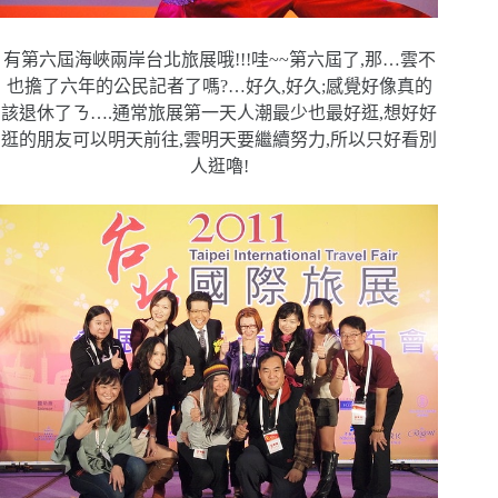
有第六屆海峽兩岸台北旅展哦!!!哇~~第六屆了,那…雲
不
也擔了六年的公民記者了嗎?…好久,好久;感覺好像真的
該
退休了ㄋ….通常旅展第一天人潮最少也最好逛,想好好
逛的朋
友可以明天前往,雲明天要繼續努力,所以只好看別
人逛嚕!