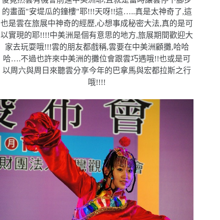
的畫面"安堤瓜的鐘樓"耶!!!天呀!!這
…..真是太神奇了,這
也是雲在旅展中神奇的經歷,心想事成
秘密大法,真的是可
以實現的耶!!!!中美洲是個有意思的地方,
旅展期間歡迎大
家去玩耍哦!!!雲的朋友都戲稱,雲要在中美洲顧
攤,哈哈
哈….不過也許來中美洲的攤位會跟雲巧遇哦!!也或
是可
以周六與周日來聽雲分享今年的巴拿馬與宏都拉斯之行
哦!!!
!