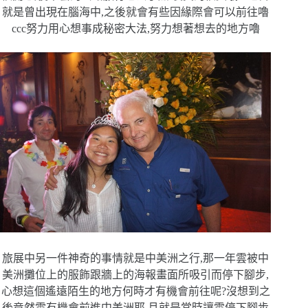
就是曾出現在腦海
中,之後就會有些因緣際會可以前往嚕
ccc努力用心想事成秘密大
法,努力想著想去的地方嚕
旅展中另一件神奇的事情就是中美洲之行,那一年雲被中
美洲攤位上
的服飾跟牆上的海報畫面所吸引而停下腳步,
心想這個遙遠陌生的地
方何時才有機會前往呢?沒想到之
後竟然雲有機會前進中美洲耶,且
就是當時讓雲停下腳步