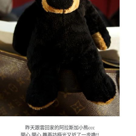
昨天跟雲回家的阿拉斯加小熊ccc
開心,開心,離再訪極光又近了一步嚕!!