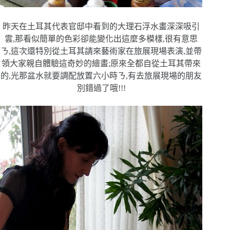
昨天在土耳其代表官邸中看到的大理石浮水畫深深吸引
雲,
那看似簡單的色彩卻能變化出這麼多模樣,很有意思
ㄋ,這
次還特別從土耳其請來藝術家在旅展現場表演,並帶
領大家
親自體驗這奇妙的繪畫;原來全都自從土耳其帶來
的,光那
盆水就要調配放置六小時ㄋ,有去旅展現場的朋友
別錯過了
哦!!!