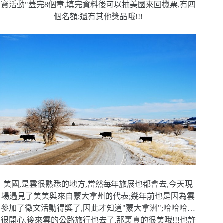
寶活動"蓋完8
個章,填完資料後可以抽美國來回機票,有四
個名額;還有其他獎品
哦!!!
美國,是雲很熟悉的地方,當然每年旅展也都會去,今天現
場遇見了美美與來自蒙大拿州的代表;幾年前也是因為雲
參加了徵文
活動得獎了,因此才知道"蒙大拿洲";哈哈哈…
很開心,後來
雲的公路旅行也去了,那裏真的很美哦!!!也許