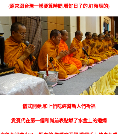
(原來跟台灣一樣要算時間,看好日子的,好時辰的)
儀式開始,和上們唸經幫新人們祈福
貴賓代在第一個和尚前表點燃了水盆上的蠟燭