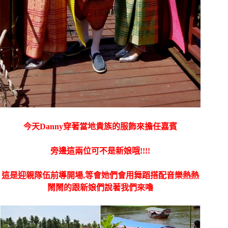
今天Danny穿著當地貴族的服飾來擔任嘉賓
旁邊這兩位可不是新娘哦!!!!
這是迎親隊伍前導開場,等會她們會用舞蹈搭配音樂熱熱
鬧鬧的跟新娘們說著我們來嚕