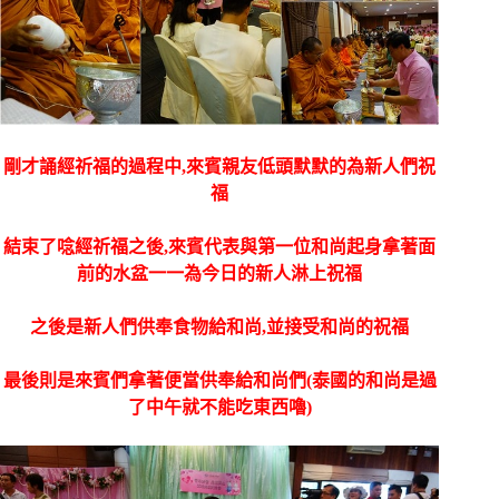
剛才誦經祈福的過程中,來賓親友低頭默默的為新人們祝
福
結束了唸經祈福之後,來賓代表與第一位和尚起身拿著面
前的水盆一一為今日的新人淋上祝福
之後是新人們供奉食物給和尚,並接受和尚的祝福
最後則是來賓們拿著便當供奉給和尚們(泰國的和尚是過
了中午就不能吃東西嚕)