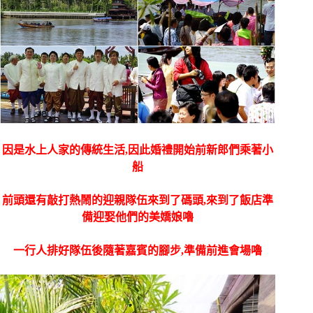
因是水上人家的傳統生活,因此婚禮開始前新郎們乘著小
船
前頭還有敲打熱鬧的迎親隊伍來到了碼頭,來到了飯店準
備迎娶他們的美嬌娘嚕
一行人排好隊伍後隨著嘉賓的腳步,準備前進會場嚕