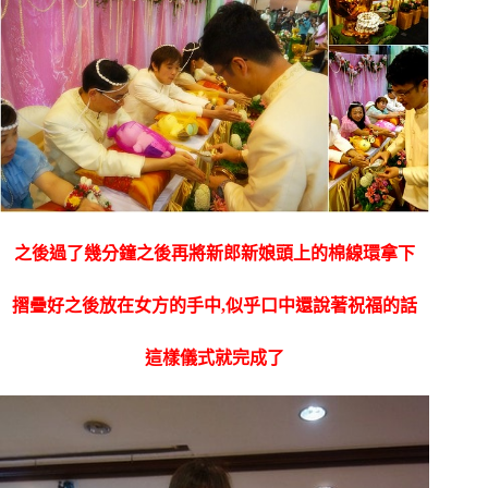
之後過了幾分鐘之後再將新郎新娘頭上的棉線環拿下
摺疊好之後放在女方的手中,似乎口中還說著祝福的話
這樣儀式就完成了