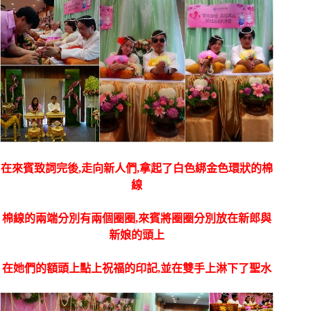
在來賓致詞完後,走向新人們,拿起了白色綁金色環狀的棉
線
棉線的兩端分別有兩個圈圈,來賓將圈圈分別放在新郎與
新娘的頭上
在她們的額頭上點上祝福的印記,並在雙手上淋下了聖水