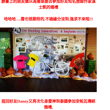
臉書上的朋友還以為雲是要去參加好友知名旅遊作家溫
士凱的婚禮
哈哈哈….雲也很期待的,不過緣分沒到,強求不來啦!!!
這回好友Danny又再次化身愛神到泰國參加安帕瓦傳統
婚禮,