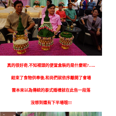
真的很好奇,不知裡頭的便當盒裝的是什麼呢?…..
結束了食物供奉後,和尚們就依序離開了會場
雲本來以為傳統的泰式婚禮就在此告一段落
沒想到還有下半場哦!!!