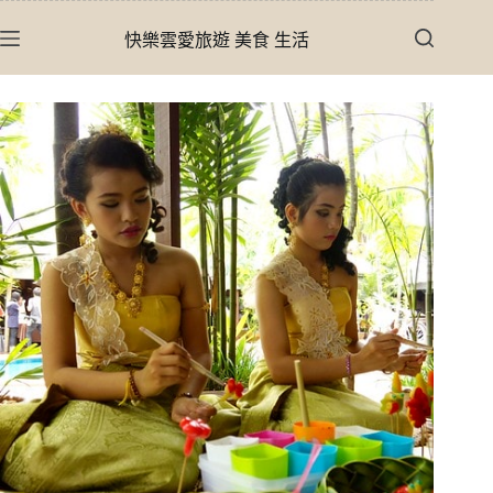
跳
快樂雲愛旅遊 美食 生活
至
主
要
內
容