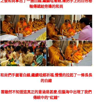
之後和尚拿出了一捆白線,繼續唸著經,邊把手上的白色卷
軸傳遞給旁邊的和尚
和尚們手握著白線,繼續唸經祈福,慢慢的拉起了一條長長
的白線
雲雖然不知道這真正的意涵是甚麼,但腦海中出現了我們
傳統中的”紅線”