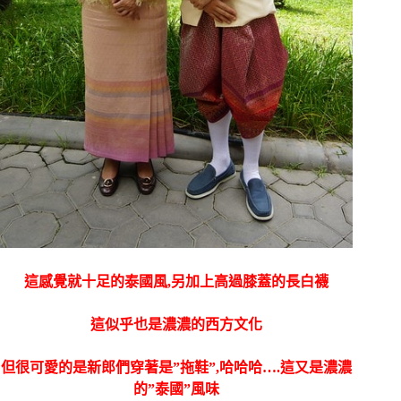
這感覺就十足的泰國風,另加上高過膝蓋的長白襪
這似乎也是濃濃的西方文化
但很可愛的是新郎們穿著是”拖鞋”,哈哈哈….這又是濃濃
的”泰國”風味