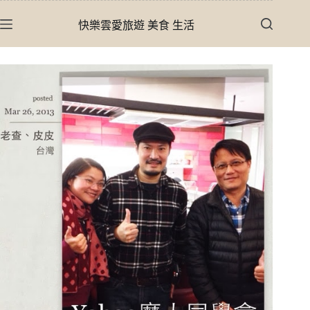
跳
快樂雲愛旅遊 美食 生活
至
主
要
內
容