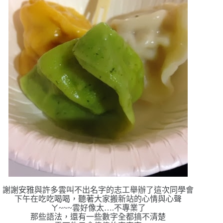
謝謝安雅與許多雲叫不出名字的志工舉辦了這次同學會
下午在吃吃喝喝，聽著大家搬新站的心情與心聲
ㄚ~~~雲好像太….不專業了
那些語法，還有一些數字全都搞不清楚