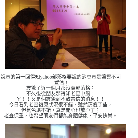
說真的第一回得知yahoo部落格要說的消息真是讓雲不可
置信!!
震驚了近一個月都沒寫部落格；
不久後從朋友那得知老查中風，
ㄚ！！又是個震驚到不敢置信的消息！！
今日看到老查復原狀況很不錯，雖然清瘦了些，
但氣色還不錯，真是開心也放心了；
老查保重，也希望朋友們都能身體健康，平安快樂。