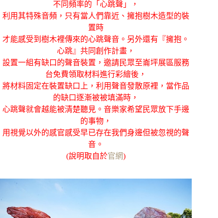
不同頻率的「心跳聲」，
利用其特殊音頻，只有當人們靠近、擁抱樹木造型的裝
置時
才能感受到樹木裡傳來的心跳聲音。另外還有『擁抱。
心跳』共同創作計畫，
設置一組有缺口的聲音裝置，邀請民眾至崙坪展區服務
台免費領取材料進行彩繪後，
將材料固定在裝置缺口上，利用聲音發散原裡，當作品
的缺口逐漸被被填滿時，
心跳聲就會越能被清楚聽見。音樂家希望民眾放下手邊
的事物，
用視覺以外的感官感受早已存在我們身邊但被忽視的聲
音。
(說明取自於
官網
)