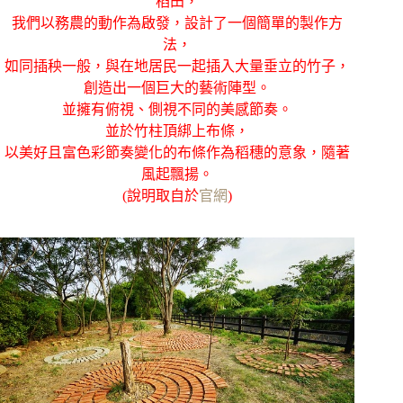
稻田，
我們以務農的動作為啟發，設計了一個簡單的製作方
法，
如同插秧一般，與在地居民一起插入大量垂立的竹子，
創造出一個巨大的藝術陣型。
並擁有俯視、側視不同的美感節奏。
並於竹柱頂綁上布條，
以美好且富色彩節奏變化的布條作為稻穗的意象，隨著
風起飄揚。
(說明取自於
官網
)