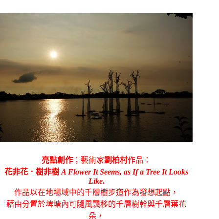
亮點創作
；藝術家
劉柏村
作品：
花非花．樹非樹
A Flower It Seems, as If a Tree It Looks
Like
.
作品以在地場域中的千層樹步道作為發想起點，
藉由分置於埤塘內可隨風飄移的千層樹幹與千層葉花
朵，