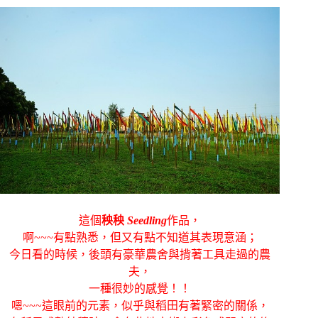
這個
秧秧
Seedling
作品，
啊~~~有點熟悉，但又有點不知道其表現意涵；
今日看的時候，後頭有豪華農舍與揹著工具走過的農
夫，
一種很妙的感覺！！
嗯~~~這眼前的元素，似乎與稻田有著緊密的關係，