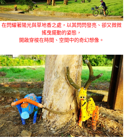
在閃耀著陽光與草地香之處，以其閃閃發亮、卻又微微
搖曳擺動的姿態，
開啟穿梭在時間、空間中的奇幻想像。