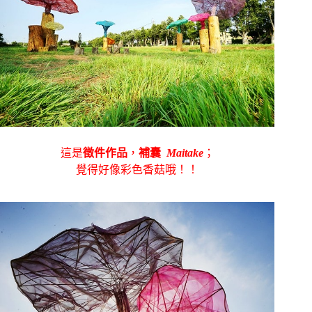
這是
徵件作品
，
補囊
Maitake
；
覺得好像彩色香菇哦！！