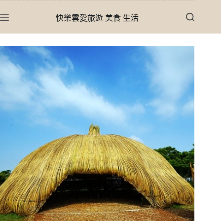
跳
快樂雲愛旅遊 美食 生活
至
主
要
內
容