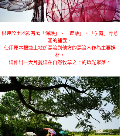
根連於土地卻有著「保護」、「遮蔽」、「孕育」等意
涵的補囊，
使用原本根連土地卻漂流到他方的漂流木作為主要媒
材，
延伸出一大片蔓延在自然牧草之上的透光聚落。