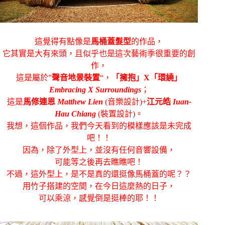
這覺得有點像是
馬桶蓋髮型
的作品，
它其實是大有來頭，且似乎也是這次藝術季很重要的創
作，
這是屬於”
聲音地景裝置
“，
「擁抱」X「環繞」
Embracing X Surroundings
；
這是
馬修連恩
Matthew Lien
(音樂設計)+
江元皓
Iuan-
Hau Chiang
(裝置設計)。
我想，這個作品，我們今天看到的模樣應該是未完成
吧！！
因為，除了外型上，並沒有任何音響設備，
可能等之後再去瞧瞧吧！
不過，這外型上，是不是真的還挺像馬桶蓋的呢？？
用竹子搭建的空間，在今日這麼熱的日子，
可以乘涼，感覺倒是挺棒的耶！！