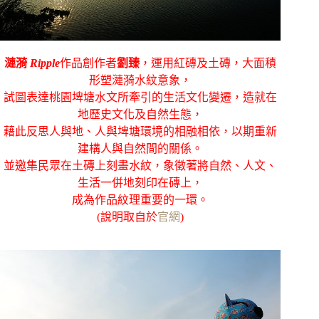
漣漪
Ripple
作品創作者
劉臻
，運用紅磚及土磚，大面積
形塑漣漪水紋意象，
試圖表達桃園埤塘水文所牽引的生活文化變遷，造就在
地歷史文化及自然生態，
藉此反思人與地、人與埤塘環境的相融相依，以期重新
建構人與自然間的關係。
並邀集民眾在土磚上刻畫水紋，象徵著將自然、人文、
生活一併地刻印在磚上，
成為作品紋理重要的一環。
(說明取自於
官網
)