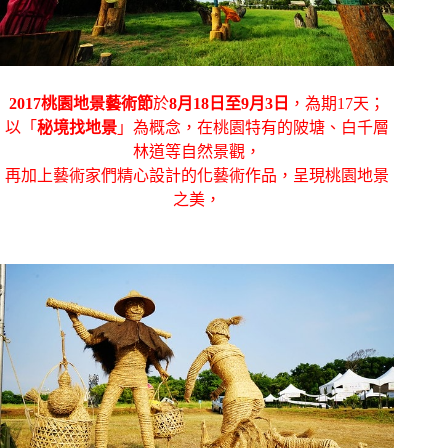
2017桃園地景藝術節
於
8月18日至9月3日
，為期17天；
以「
秘境找地景
」為概念，在桃園特有的陂塘、白千層
林道等自然景觀，
再加上藝術家們精心設計的化藝術作品，呈現桃園地景
之美，