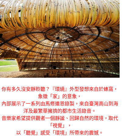
你有多久沒安靜聆聽？『環繞』外型發想來自於蜂窩，
象徵「家」的意象，
內部展示了一系列由馬修連恩錄製，來自臺灣高山到海
洋及最繁華擁擠的都市生活錄音。
音樂家希望提供觀者一個靜謐、回歸自然的環境，取代
「視覺」，
以「聽覺」感受「環境」所帶來的震憾。