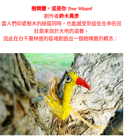
樹精靈，或是你
Tree Wizard
創作者
鈴木貴彥
當人們仰望樹木的綠蔭同時，也能感受到這些生命的茁
壯是來自於大地的滋養，
因此在白千層林道的區域創造出一個樹精靈的概念：