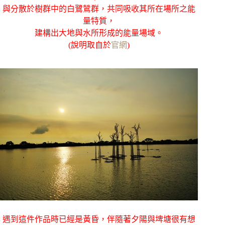
與分散於樹群中的白鷺鷥群，共同吸收其所在場所之能
量特質，
建構出大地與水所形成的能量場域。
(說明取自於
官網
)
遇到這件作品時已經是黃昏，伴隨著夕陽與埤塘很有想