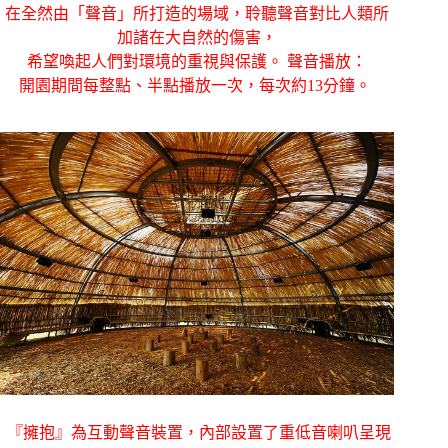
在全然由「聲音」所打造的場域，聆聽聲音對比人類所
加諸在大自然的傷害，
希望喚起人們對環境的重視與保護。 聲音播放：
開園期間每整點、半點播放一次，每次約13分鐘。
『擁抱』為互動聲音裝置，內部設置了重低音喇叭呈現