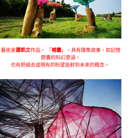
藝術家
蕭凱文
作品， 「
補囊
」，具有匯集故事、如記憶
膠囊的科幻意涵，
也有把過去或現有的盼望投射到未來的概念。