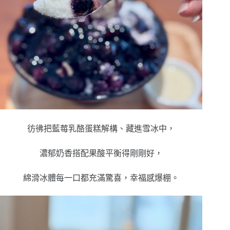
彷彿把藍莓乳酪蛋糕解構、藏進雪冰中，
濃郁奶香搭配果酸平衡得剛剛好，
綿滑冰體每一口都充滿驚喜，幸福感爆棚。