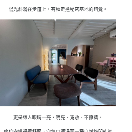
陽光斜灑在步道上，有種走進秘密基地的錯覺。
更是讓人眼睛一亮，明亮、寬敞、不擁擠，
座位安排得很舒服，空氣中瀰漫著一種自然悠閒的氣