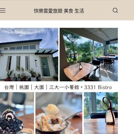
跳
快樂雲愛旅遊 美食 生活
至
主
要
內
容