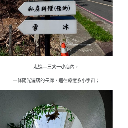
走進
—三大一小
店
內，
一條陽光灑落的長廊，通往療癒系小宇宙；