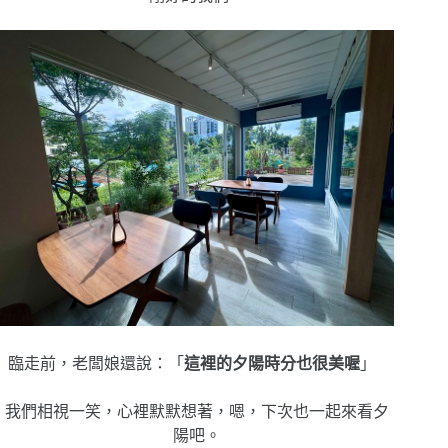
臨走前，老闆娘還說：「
這裡的夕陽時分也很美喔
」
我們相視一笑，心裡默默想著，嗯，下次也一起來看夕
陽吧。