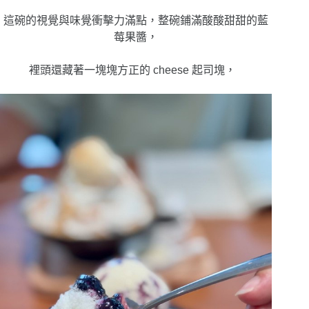
這碗的視覺與味覺衝擊力滿點，整碗鋪滿酸酸甜甜的藍
莓果醬，
裡頭還藏著一塊塊方正的 cheese 起司塊，