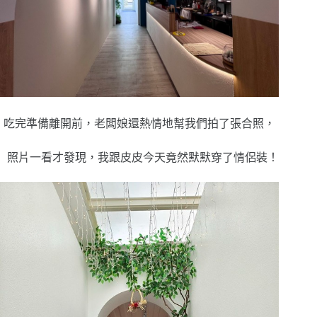
吃完準備離開前，老闆娘還熱情地幫我們拍了張合照，
照片一看才發現，我跟皮皮今天竟然默默穿了情侶裝！