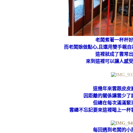
老闆煮著一杯杯
而老闆娘做點心,且還用雙手親
這裡就成了雲常
來到這裡可以讓人感
這幾年來雲跟皮皮
因距離的關係讓雲少了
但總在每次滿滿緊
雲總不忘記要來這裡喝上一杯
每回遇到老闆的小