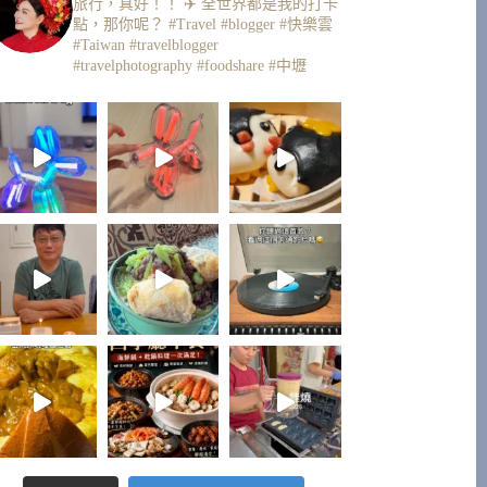
旅行，真好！！ ✈️
全世界都是我的打卡
點，那你呢？
#Travel #blogger #快樂雲
#Taiwan #travelblogger
#travelphotography #foodshare #中壢