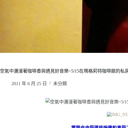
空氣中瀰漫著咖啡香與遇見好音樂~5/15在瑪格莉特咖啡館的私
2011 年 6 月 25 日
未分類
雲跟皮皮受瑪格娘邀約享受