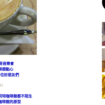
房音樂會
啡跟點心
各位好朋友們
莉特咖啡館都不陌生
咖啡館的原型