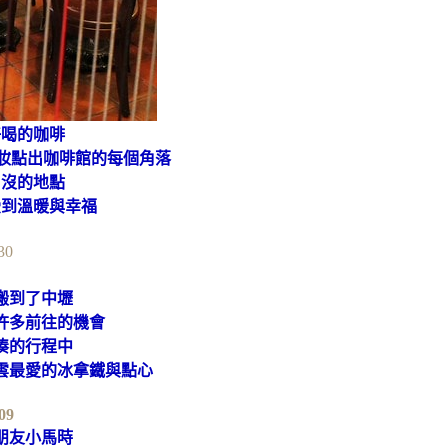
好喝的咖啡
自妝點出咖啡館的每個角落
出沒的地點
受到溫暖與幸福
搬到了中壢
許多前往的機會
湊的行程中
雲最愛的冰拿鐵與點心
朋友小馬時