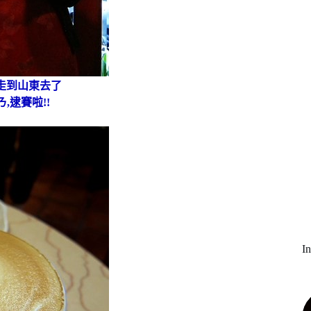
走到山東去了
,逮賽啦!!
I