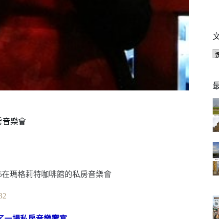
房音樂會
了一場私房音樂饗宴