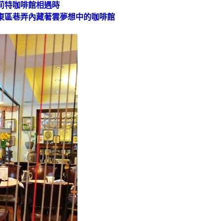
莉特咖啡館相遇時
東區巷弄內藏著雲夢想中的咖啡館