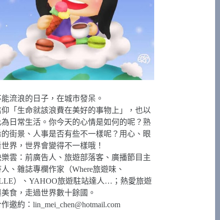
不能流浪的日子，在城市發呆。
信仰「生命就該浪費在美好的事物上」，也以
此為日常生活。你今天的心情是如何的呢？熟
悉的街景、人事是否有些不一樣呢？用心、眼
看世界，世界會變得不一樣哦！
快樂雲：前廣告人、旅遊部落客、廣播節目主
持人、雜誌專欄作家（Where旅遊味、
ELLE）、YAHOO旅遊駐站達人…；熱愛旅遊
與美食，走過世界數十餘國。
合作邀約：
lin_mei_chen@hotmail.com