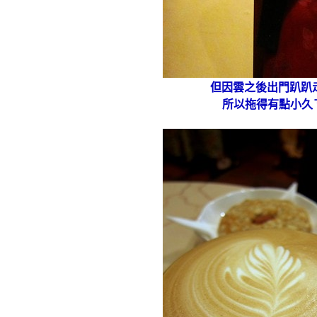
但因雲之後出門趴趴
所以拖得有點小久ㄋ