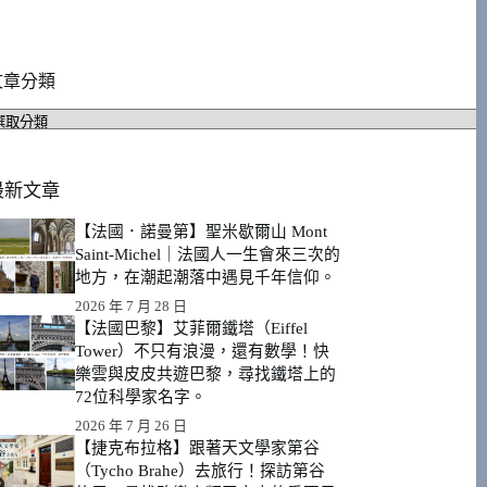
文章分類
文
章
分
類
最新文章
【法國．諾曼第】聖米歇爾山 Mont
Saint-Michel｜法國人一生會來三次的
地方，在潮起潮落中遇見千年信仰。
2026 年 7 月 28 日
【法國巴黎】艾菲爾鐵塔（Eiffel
Tower）不只有浪漫，還有數學！快
樂雲與皮皮共遊巴黎，尋找鐵塔上的
72位科學家名字。
2026 年 7 月 26 日
【捷克布拉格】跟著天文學家第谷
（Tycho Brahe）去旅行！探訪第谷