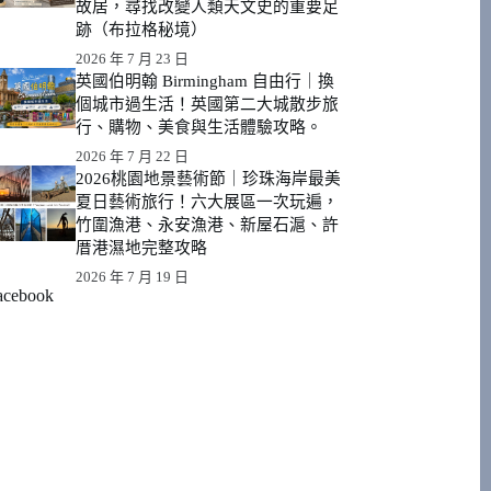
故居，尋找改變人類天文史的重要足
跡（布拉格秘境）
2026 年 7 月 23 日
英國伯明翰 Birmingham 自由行｜換
個城市過生活！英國第二大城散步旅
行、購物、美食與生活體驗攻略。
2026 年 7 月 22 日
2026桃園地景藝術節｜珍珠海岸最美
夏日藝術旅行！六大展區一次玩遍，
竹圍漁港、永安漁港、新屋石滬、許
厝港濕地完整攻略
2026 年 7 月 19 日
acebook