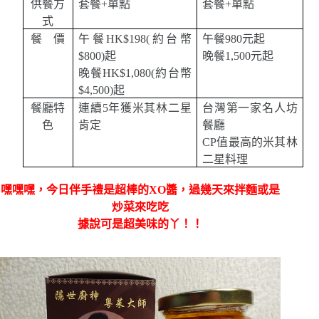
供餐方
套餐
+
單點
套餐
+
單點
式
餐
價
午餐
HK$198(
約台幣
午餐
980
元起
$800)
起
晚餐
1,500
元起
晚餐
HK$1,080(
約台幣
$4,500)
起
餐廳特
連續
5
年獲米其林二星
台灣第一家名人坊
色
肯定
餐廳
CP
值最高的米其林
二星料理
嘿嘿嘿，今日伴手禮是超棒的XO醬，過幾天來拌麵或是
炒菜來吃吃
據說可是超美味的丫！！