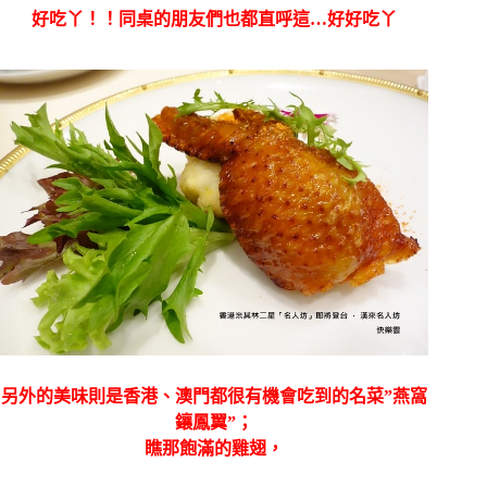
好吃丫！！同桌的朋友們也都直呼這…好好吃丫
另外的美味則是香港、澳門都很有機會吃到的名菜”
燕窩
鑲鳳翼”；
瞧那飽滿的雞翅，