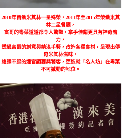
2010
年首獲米其林一星殊榮，
2011
年至
2015
年榮獲米其
林二星餐廳，
富哥的粵菜道道都令人驚豔，拿手佳餚更具有神奇魔
力，
透過富哥的創意與精湛手藝，改造各種食材，呈現出傳
奇米其林滋味，
絡繹不絕的達官顯要與饕客，更造就「名人坊」在粵菜
不可撼動的地位。