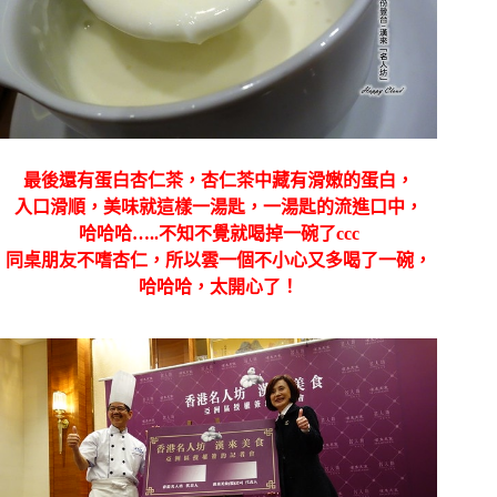
最後還有蛋白杏仁茶，杏仁茶中藏有滑嫩的蛋白，
入口滑順，美味就這樣一湯匙，一湯匙的流進口中，
哈哈哈…..不知不覺就喝掉一碗了ccc
同桌朋友不嗜杏仁，所以雲一個不小心又多喝了一碗，
哈哈哈，太開心了！