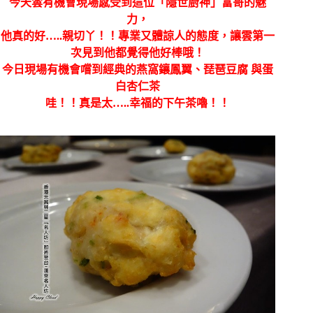
今天雲有機會現場感受到這位「隱世廚神」富哥的魅
力，
他真的好…..親切丫！！專業又體諒人的態度，讓雲第一
次見到他都覺得他好棒哦！
今日現場有機會嚐到經典的燕窩鑲鳳翼、
琵琶豆腐 與蛋
白杏仁茶
哇！！真是太…..幸福的下午茶嚕！！