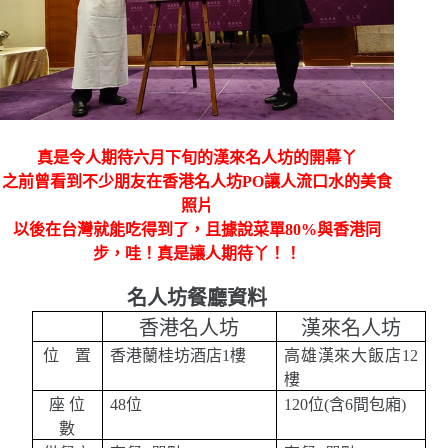
真是令人期待六月下旬的漢來名人坊的開幕丫
之前曾看到不少朋友在香港名人坊PO讓人流口水的美食
照片
以後在台灣就能吃得到了，且據說菜單80%與香港同
步，哇！真是讓人期待丫！！
名人坊餐廳資料
香港名人坊
漢來名人坊
位
置
香港蘭桂坊酒店
1
樓
高雄漢來大飯店
12
樓
座
位
48
位
120
位
(
含
6
間包廂
)
數