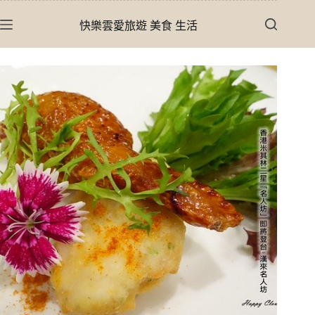
跳
快樂雲愛旅遊 美食 生活
至
主
要
內
容