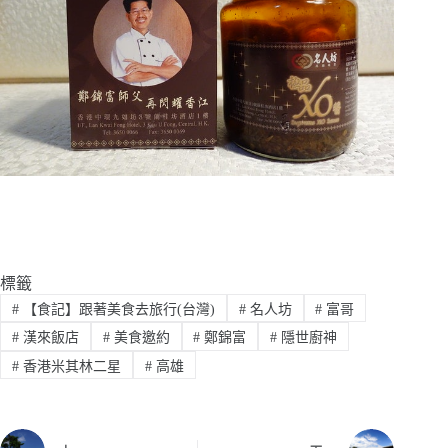
標籤
#
【食記】跟著美食去旅行(台灣)
#
名人坊
#
富哥
#
漢來飯店
#
美食邀約
#
鄭錦富
#
隱世廚神
#
香港米其林二星
#
高雄