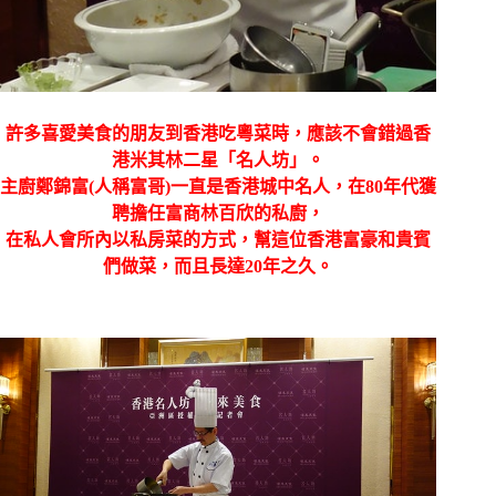
許多喜愛美食的朋友到香港吃粵菜時，應該不會錯過香
港米其林二星「名人坊」。
主廚鄭錦富
(
人稱富哥
)
一直是香港城中名人，在
80
年代獲
聘擔任富商林百欣的私廚，
在私人會所內以私房菜的方式，幫這位香港富豪和貴賓
們做菜，而且長達
20
年之久。