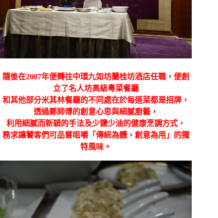
隨後在
2007
年便轉往中環九如坊蘭桂坊酒店任職，便創
立了名人坊高級粵菜餐廳
和其他部分米其林餐廳的不同處在於每道菜都是招牌，
透過鄭師傅的創意心思與細膩廚藝，
利用細膩而新穎的手法及少鹽少油的健康烹調方式，
務求讓饕客們可品嘗咀嚼「傳統為體，創意為用」的獨
特風味。