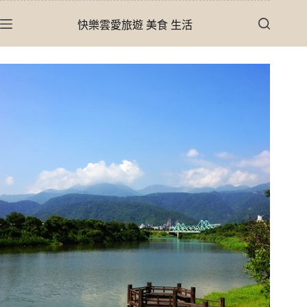
跳
快樂雲愛旅遊 美食 生活
至
主
要
內
容