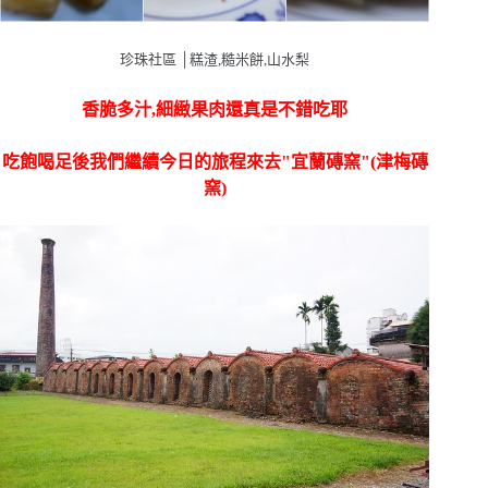
珍珠社區 │糕渣,糙米餅,山水梨
香脆多汁,細緻果肉還真是不錯吃耶
吃飽喝足後我們繼續今日的旅程來去"宜蘭磚窯"(津梅磚
窯)