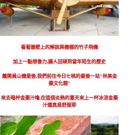
看著牆壁上的解說與機棚的竹子飛機
加上一點想像力,讓人回碩到當年陌生的歷史
離開員山機堡後,
我們前往今日七桃的最後一站"林美金
棗文化館"
來去喝杯金棗汁嚕,在這個炎熱的夏天來上一杯冰涼金棗
汁還真是舒服耶