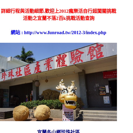
詳細行程與活動細節,歡迎上
2012瘋樂活自行超闖關挑戰
活動之宜蘭不落2百k挑戰活動
查詢
網站 :
http://www.funroad.tw/2012-3/index.php
宜蘭冬山鄉珍珠社區