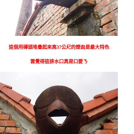
這個用磚頭堆疊起來高37公尺的煙囪是最大特色
雲覺得這排水口真是口愛ㄋ