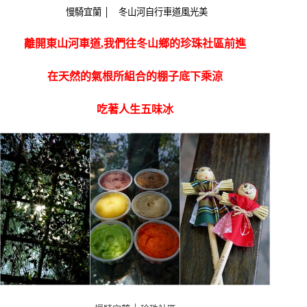
慢騎宜蘭 │ 冬山河自行車道風光美
離開東山河車道,我們往冬山鄉的珍珠社區前進
在天然的氣根所組合的棚子底下乘涼
吃著人生五味冰