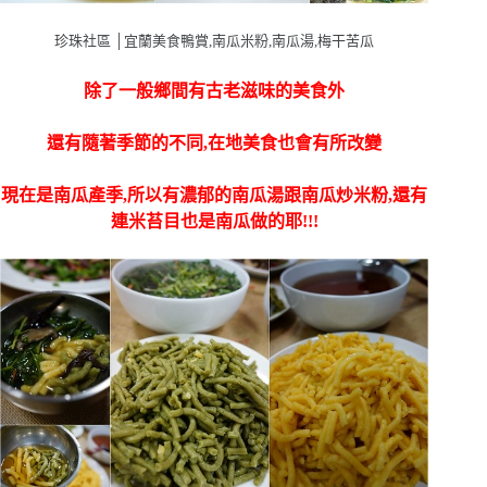
珍珠社區 │宜蘭美食鴨賞,南瓜米粉,南瓜湯,梅干苦瓜
除了一般鄉間有古老滋味的美食外
還有隨著季節的不同,在地美食也會有所改變
現在是南瓜產季,所以有濃郁的南瓜湯跟南瓜炒米粉,還有
連米苔目也是南瓜做的耶!!!