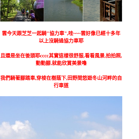
雲今天跟芝芝一起騎"協力車",哇~~~雲好像已經十多年
以上沒騎過協力車耶
且還是坐在後頭耶cccc其實這樣很舒服,看看風景,拍拍照,
動動腳,就能欣賞美景嚕
我們騎著腳踏車,穿梭在樹蔭下,田野間悠遊冬山河畔的自
行車道