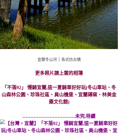
宜蘭冬山河 │ 各式仿古橋
更多照片請上雲的相簿
「
不落92」 慢騎宜蘭,這一夏騎車好好玩(冬山車站、冬
山森林公園、珍珠社區、員山機堡、宜蘭磚窯、林美金
棗文化館)
……………………………未完,待續