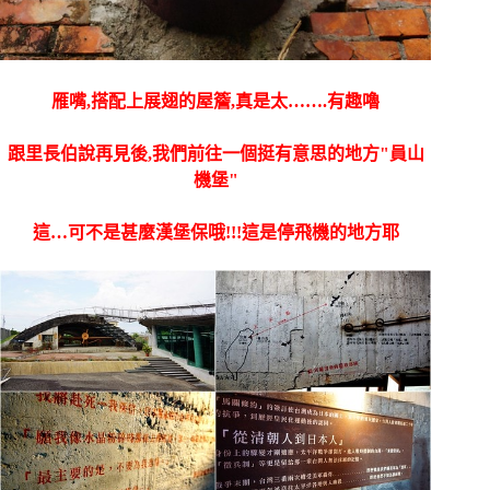
雁嘴,搭配上展翅的屋簷,真是太…….有趣嚕
跟里長伯說再見後,我們前往一個挺有意思的地方"員山
機堡"
這…可不是甚麼漢堡保哦!!!這是停飛機的地方耶