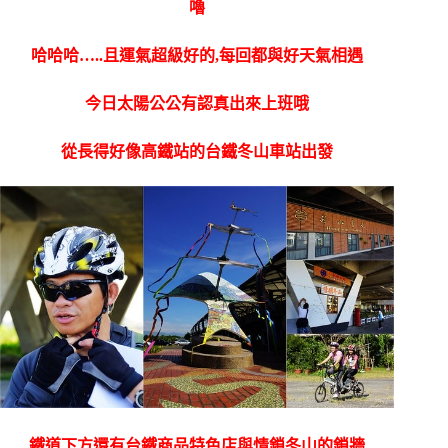
嚕
哈哈哈…..且運氣超級好的,每回都與好天氣相遇
今日太陽公公有認真出來上班哦
從長得好像高鐵站的台鐵冬山車站出發
鐵道下方還有台鐵商品特色店與情鎖冬山的鎖牆