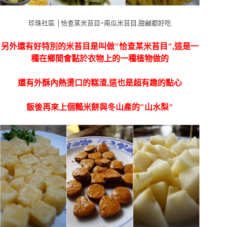
珍珠社區 │恰查某米苔目+南瓜米苔目,甜鹹都好吃
另外還有好特別的米苔目是叫做"恰查某米苔目",這是一
種在鄉間會黏於衣物上的一種植物做的
還有外酥內熱燙口的糕渣,這也是超有趣的點心
飯後再來上個糙米餅與冬山產的"山水梨"