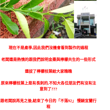
現在不是產季,因此我們沒機會看到製作的過程
老闆還是熱情的跟我們說明金棗與檸檬共生的一些形式
還拔了檸檬枝葉給大家瞧瞧
原來檸檬枝葉上是有長刺的,不知大各位朋友們有沒有注
意到了???
跟老闆說再見之後,結束了今日的「不落92」 慢騎宜蘭行
程