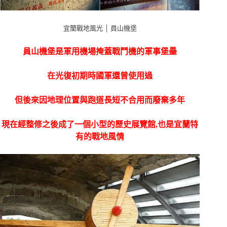
宜蘭戰地風光 │ 員山機堡
員山機堡是軍用機場掩蓋戰鬥機的軍事堡壘
在光復初期時國軍還曾使用過
但後來因地理位置與跑道長短不合用而廢棄多年
現在經整修之後成了一個小型的歷史展覽館,也是宜蘭特
有的戰地風情