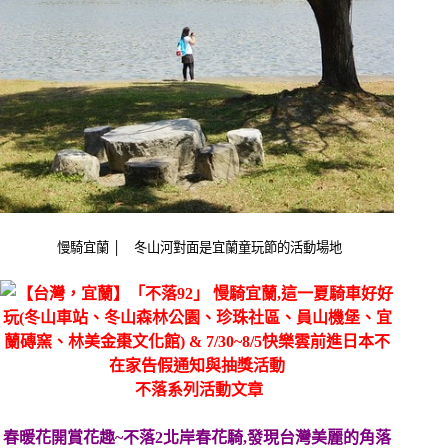
慢騎宜蘭 │ 冬山河對面是宜蘭童玩節的活動場地
不落系列活動文章
春暖花開賞花趣~不落2北岸春花騎,發現台灣美麗的角落