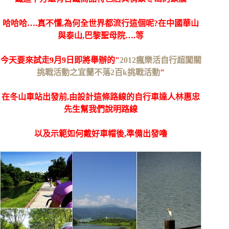
哈哈哈….真不懂,為何全世界都流行這個呢?在中國華山
與泰山,巴黎聖母院….等
今天要來試走9月9日即將舉辦的"
2012瘋樂活自行超闖關
挑戰活動之宜蘭不落2百k挑戰活動
"
在冬山車站出發前,由設計這條路線的自行車達人林惠忠
先生幫我們說明路線
以及示範如何戴好車帽後,準備出發嚕