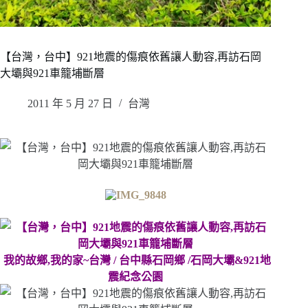
【台灣，台中】921地震的傷痕依舊讓人動容,再訪石岡
大壩與921車籠埔斷層
2011 年 5 月 27 日
台灣
我的故鄉,我的家~台灣 / 台中縣石岡鄉 /石岡大壩&921地
震紀念公園