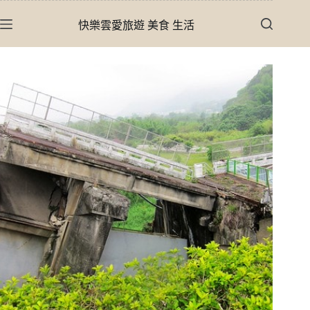
跳
快樂雲愛旅遊 美食 生活
至
主
要
內
容