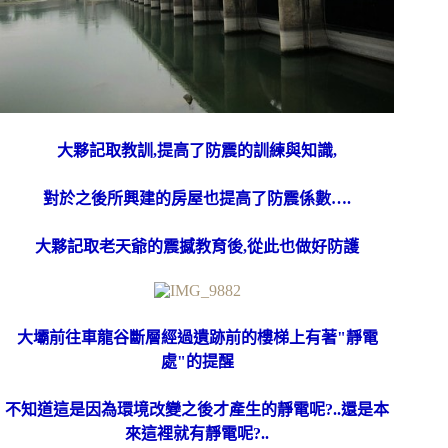
大夥記取教訓,提高了防震的訓練與知識,
對於之後所興建的房屋也提高了防震係數….
大夥記取老天爺的震撼教育後,從此也做好防護
大壩前往車龍谷斷層經過遺跡前的樓梯上有著"靜電
處"的提醒
不知道這是因為環境改變之後才產生的靜電呢?..還是本
來這裡就有靜電呢?..