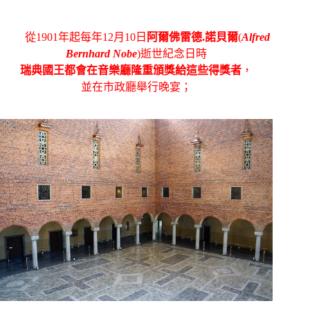
從
1901
年起每年
12
月
10
日
阿爾佛雷德
.
諾貝爾
(
Alfred
Bernhard Nobe
)
逝世紀念日時
瑞典國王都會在音樂廳隆重頒獎給這些得獎者
，
並在市政廳舉行晚宴；