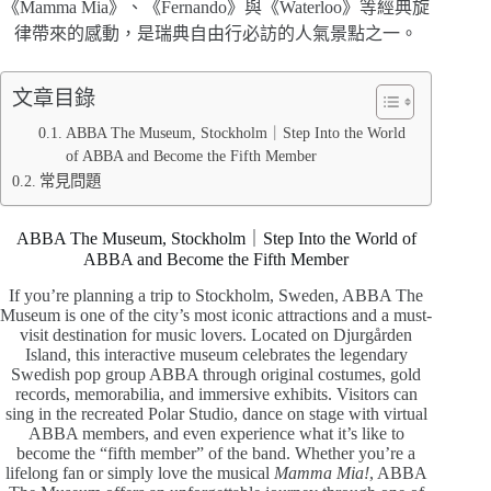
《Mamma Mia》、《Fernando》與《Waterloo》等經典旋
律帶來的感動，是瑞典自由行必訪的人氣景點之一。
文章目錄
ABBA The Museum, Stockholm｜Step Into the World
of ABBA and Become the Fifth Member
常見問題
ABBA The Museum, Stockholm｜Step Into the World of
ABBA and Become the Fifth Member
If you’re planning a trip to Stockholm, Sweden, ABBA The
Museum is one of the city’s most iconic attractions and a must-
visit destination for music lovers. Located on Djurgården
Island, this interactive museum celebrates the legendary
Swedish pop group ABBA through original costumes, gold
records, memorabilia, and immersive exhibits. Visitors can
sing in the recreated Polar Studio, dance on stage with virtual
ABBA members, and even experience what it’s like to
become the “fifth member” of the band. Whether you’re a
lifelong fan or simply love the musical
Mamma Mia!
, ABBA