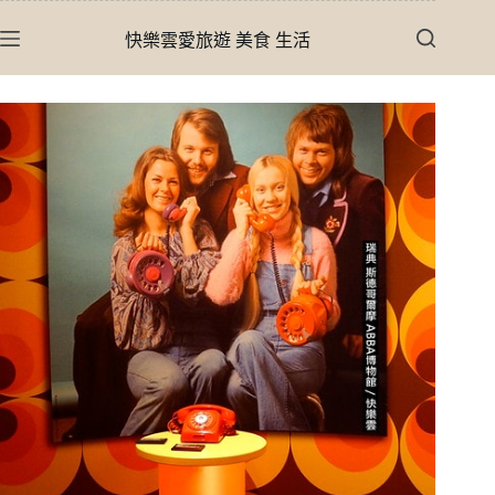
跳
快樂雲愛旅遊 美食 生活
至
主
要
內
容