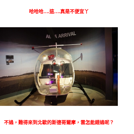
哈哈哈….這….真是不便宜丫
不過，難得來到北歐的斯德哥爾摩，雲怎能錯過呢？