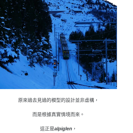
原來過去見過的模型的設計並非虛構，
而是根據真實情境而來。
這正是
alpiglen
，