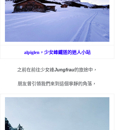
alpiglen，少女峰鐵道的迷人小站
之前在前往少女峰
Jungfrau
的旅途中，
朋友曾引領我們來到這個寧靜的角落，