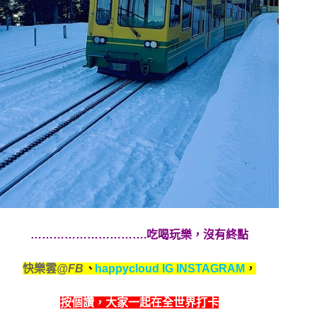
………………………….吃喝玩樂，沒有終點
快樂雲
@FB
、
happycloud IG INSTAGRAM
，
按個讚，
大家一起在全世界打卡