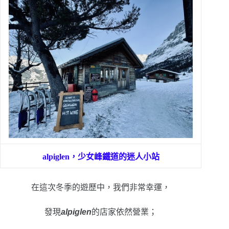
alpiglen，少女峰鐵道的迷人小站
在這次冬季的遊歷中，我們非常幸運，
發現
alpiglen
的店家依然營業；