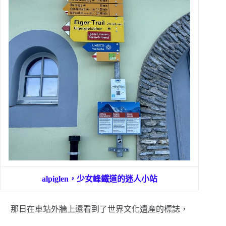
alpiglen，少女峰鐵道的迷人小站
那日在車站外牆上還看到了世界文化遺產的標誌，