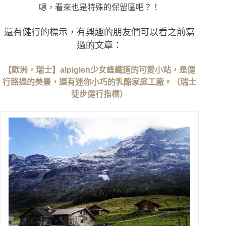
嗯，看來也是特殊的保留區吧？！
還有健行的標示，有興趣的朋友們可以看之前寫
過的文章：
【歐洲，瑞士】alpiglen少女峰鐵道的可愛小站，是健
行路過的美景，還有迷你小巧的乳酪家庭工廠。（瑞士
徒步健行指標）