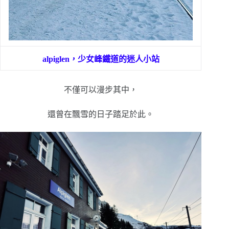
alpiglen，少女峰鐵道的迷人小站
不僅可以漫步其中，
還曾在飄雪的日子踏足於此。