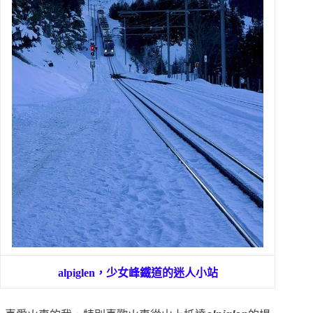
alpiglen，少女峰鐵道的迷人小站