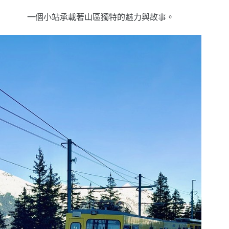
一個小站承載著山區獨特的魅力與故事。