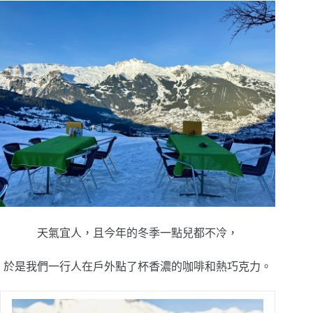
天氣宜人，且今年的冬季一點兒都不冷，
於是我們一行人在戶外點了杯香濃的咖啡和熱巧克力。