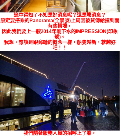
途中得知了不知是好消息呢？還是壞消息？
原定要搭乘的
Panorama(全景號)上周因被貨傳給撞到而
有些損壞，
因此我們要上一艘2014年剛下水的IMPRESSION
(印象
號)
。
我想，應該是跟郵輪的概念一樣，船隻越新，就越好
吧！！
我們隨著服務人員的招呼上了船，