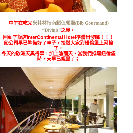
中午在吃完
米其林指南超值餐廳(Bib Gourmand)
“Divinis”
之後，
回到了飯店
InterContinental Hotel準備出發囉！！！
船公司早已準備好了車子，接駁大家到紐倫堡上河輪
了，
冬天的歐洲天黑得早，加上陰雨天，當我們抵達紐倫堡
時，天早已經黑了；