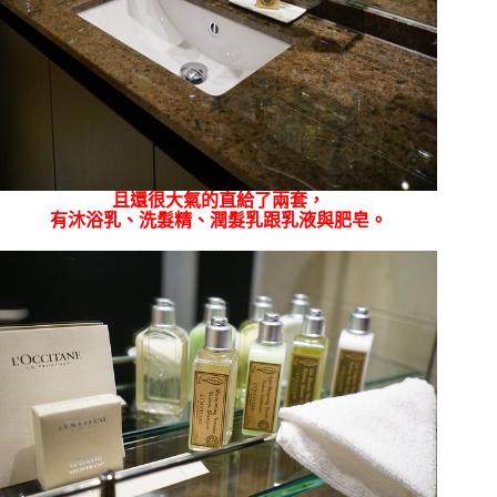
且還很大氣的直給了兩套，
有沐浴乳、洗髮精、潤髮乳跟乳液與肥皂。