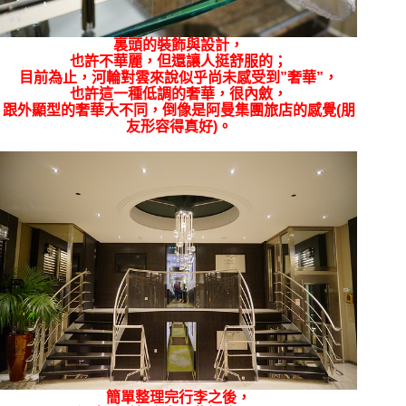
裏頭的裝飾與設計，
也許不華麗，但還讓人挺舒服的；
目前為止，河輪對雲來說似乎尚未感受到”奢華”，
也許這一種低調的奢華，很內斂，
跟外顯型的奢華大不同，倒像是
阿曼集團旅店的感覺(朋
友形容得真好)。
簡單整理完行李之後，