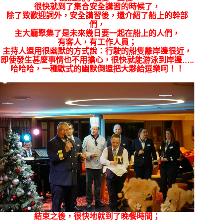
很快就到了集合安全講習的時候了，
除了致歡迎詞外，安全講習後，還介紹了船上的幹部
們，
主大廳聚集了是未來幾日要一起在船上的人們，
有客人，有工作人員；
主持人還用很幽默的方式說：行駛的船隻
離岸邊很近，
即使發生甚麼事情也不用擔心，很快就能游泳到岸邊…..
哈哈哈，一種歐式的幽默倒還把大夥給逗樂呵！！
結束之後，很快地就到了晚餐時間；