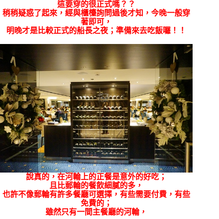
這要穿的很正式嗎？？
稍稍疑惑了起來，經與櫃檯詢問過後才知，今晚一般穿
著即可，
明晚才是比較正式的船長之夜；準備來去吃飯囉！！
說真的，在河輪上的正餐是意外的好吃；
且比郵輪的餐飲細膩的多，
也許不像郵輪有許多餐廳可選擇，有些需要付費，有些
免費的；
雖然只有一間主餐廳的河輪，