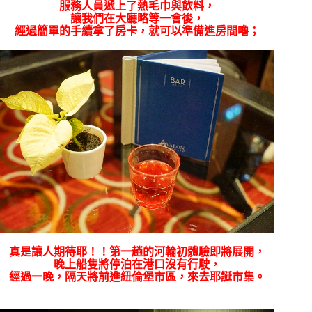
服務人員遞上了熱毛巾與飲料，
讓我們在大廳略等一會後，
經過簡單的手續拿了房卡，就可以準備進房間嚕；
真是讓人期待耶！！第一趟的河輪初體驗即將展開，
晚上船隻將停泊在港口沒有行駛，
經過一晚，隔天將前進紐倫堡市區，來去耶誕市集。