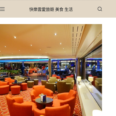
跳
快樂雲愛旅遊 美食 生活
至
主
要
內
容