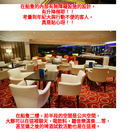
在船隻的內部
有無障礙設施的設計，
有升降梯耶！！
考量到年紀大與行動不便的客人，
真是貼心呀！！
在船隻二樓，前半段的空間是公共空間，
大夥可以在這裡聊天，喝飲料，聽音樂演奏….等，
甚至連之後的啤酒試飲活動也是在這裡。