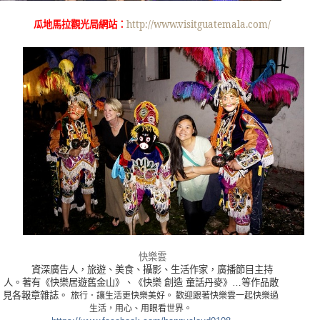
http://www.visitguatemala.com/
瓜地馬拉
觀光局網站：
快樂雲
資深廣告人，旅遊、美食、攝影、生活作家，廣播節目主持
人。著有《快樂居遊舊金山》、《快樂 創造 童話丹麥》
…
等作品散
見各報章雜誌。
旅行．讓生活更快樂美好。
歡迎跟著快樂雲一起快樂過
生活，用心、用眼看世界。