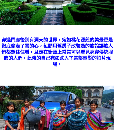
穿過門廊後別有洞天的世界，宛如桃花源般的美景更是
徹底偷走了雲的心，每間用舊房子改裝過的旅館讓旅人
們都想住住看，且走在街頭上常常可以看見身穿傳統服
飾的人們，此時的自己宛如跌入了某部電影的拍片現
場。