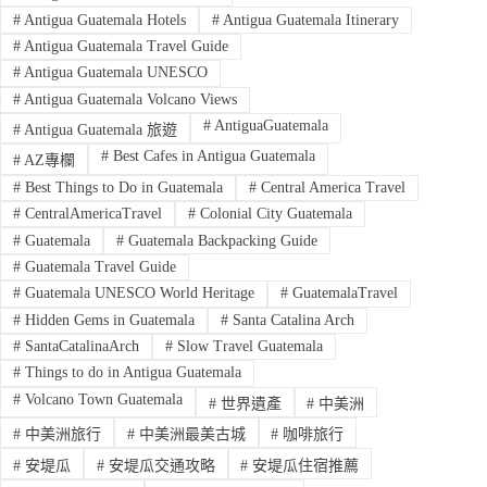
#
Antigua Guatemala Hotels
#
Antigua Guatemala Itinerary
#
Antigua Guatemala Travel Guide
#
Antigua Guatemala UNESCO
#
Antigua Guatemala Volcano Views
#
AntiguaGuatemala
#
Antigua Guatemala 旅遊
#
Best Cafes in Antigua Guatemala
#
AZ專欄
#
Best Things to Do in Guatemala
#
Central America Travel
#
CentralAmericaTravel
#
Colonial City Guatemala
#
Guatemala
#
Guatemala Backpacking Guide
#
Guatemala Travel Guide
#
Guatemala UNESCO World Heritage
#
GuatemalaTravel
#
Hidden Gems in Guatemala
#
Santa Catalina Arch
#
SantaCatalinaArch
#
Slow Travel Guatemala
#
Things to do in Antigua Guatemala
#
Volcano Town Guatemala
#
世界遺產
#
中美洲
#
中美洲旅行
#
中美洲最美古城
#
咖啡旅行
#
安堤瓜
#
安堤瓜交通攻略
#
安堤瓜住宿推薦