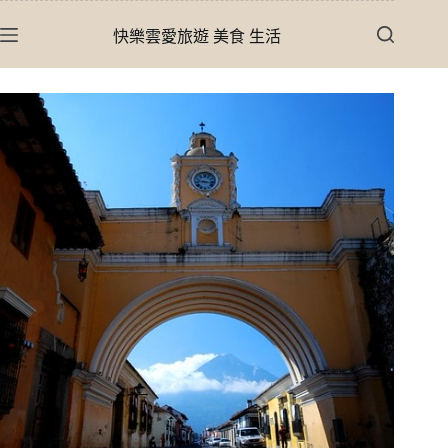
跳
快樂雲愛旅遊 美食 生活
至
主
要
內
容