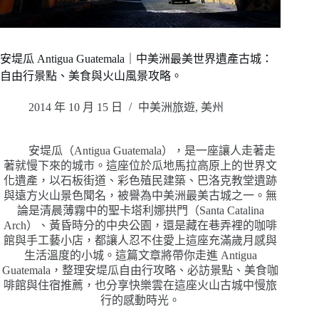
安堤瓜 Antigua Guatemala｜中美洲最美世界遺產古城：
自由行景點、美食與火山風景攻略。
2014 年 10 月 15 日
中美洲旅遊
,
美州
安堤瓜（Antigua Guatemala），是一座讓人走著走
著就慢下來的城市。這座位於瓜地馬拉高原上的世界文
化遺產，以石板街道、彩色殖民建築、巴洛克教堂遺跡
與遠方火山景色聞名，被譽為中美洲最美古城之一。無
論是清晨薄霧中的聖卡塔利娜拱門（Santa Catalina
Arch）、黃昏時分的中央公園，還是藏在巷弄裡的咖啡
館與手工藝小店，都讓人忍不住愛上這座充滿歲月感與
生活溫度的小城。這篇文章將帶你走進 Antigua
Guatemala，整理安堤瓜自由行攻略、必訪景點、美食咖
啡館與住宿推薦，也分享快樂雲在這座火山古城中慢旅
行的感動時光。