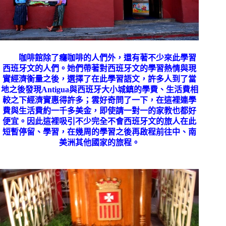
咖啡館除了癮咖啡的人們外，還有著不少來此學習
西班牙文的人們。她們帶著對西班牙文的學習熱情與現
實經濟衡量之後，選擇了在此學習語文，許多人到了當
地之後發現
Antigua
與西班牙大小城鎮的學費、生活費相
較之下經濟實惠得許多；雲好奇問了一下，在這裡連學
費與生活費約一千多美金，即使請一對一的家教也都好
便宜。因此這裡吸引不少完全不會西班牙文的旅人在此
短暫停留、學習，在幾周的學習之後再啟程前往中、南
美洲其他國家的旅程。