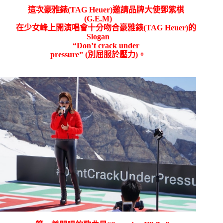
這
次豪雅錶
(TAG Heuer)
邀請品牌大使鄧紫棋
(G.E.M)
在少女峰上開演唱會十分吻合豪雅錶
(TAG Heuer)
的
Slogan
“Don’t crack under
pressure” (
別屈服於壓力
)
。