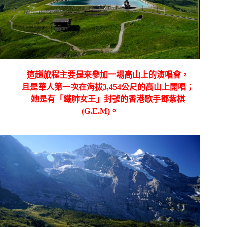
這趟旅程主要是來參加一場高山上的演唱會，
且是華人第一次在海拔
3,454
公尺的高山上開唱；
她是有「鐵肺女王」封號的香港歌手
鄧紫棋
(G.E.M)
。