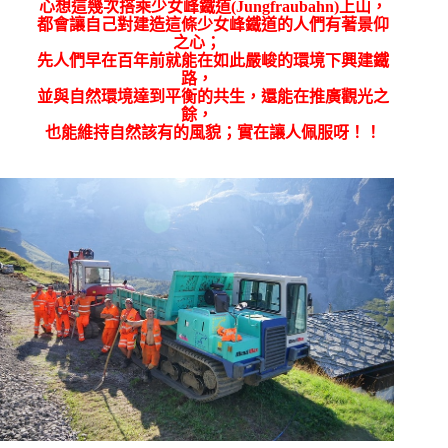
心想這幾次搭乘少女峰鐵道
(Jungfraubahn)
上山，
都會讓自己對建造這條少女峰鐵道的人們有著景仰
之心；
先人們早在百年前就能在如此嚴峻的環境下興建鐵
路，
並與自然環境達到平衡的共生，還能在推廣觀光之
餘，
也能維持自然該有的風貌；實在讓人佩服呀！！