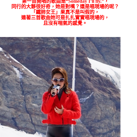
第一首開唱的歌曲是
“Someday I’ll fly.”
，
同行的大夥很好奇，她是對嘴？還是唱現場的呢？
「鐵肺女王」果真不是叫假的，
連著三首歌曲她可是扎扎實實唱現場的，
且沒有喘氣的感覺。