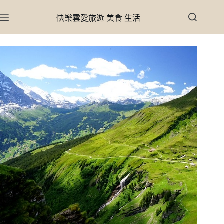
跳
快樂雲愛旅遊 美食 生活
至
主
要
內
容