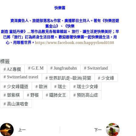
快樂雲
資深廣告人、旅遊部落客
&
作家、廣播節目主持人。著有《快樂居遊
舊金山》、《快樂
創造 童話丹麥》
…
等作品散見各報章雜誌。
旅行．讓生活更快樂美好；早
已將「旅行」訂為終身生活目標。
歡迎
跟著快樂雲一起快樂過生活，用
心、用眼看世界。
https://www.facebook.com/happycloud0108
標籤
#
G.E.M
#
Jungfraubahn
#
Switzerland
#
AZ專欄
#
Switzerland travel
#
世界趴趴走~歐洲(荷蘭
#
少女峰
#
少女峰鐵道
#
歐洲
#
瑞士
#
瑞士少女峰
#
鄧紫棋
#
野餐
#
鐵肺女王
#
預防高山症
#
高山演唱會
上一
下一