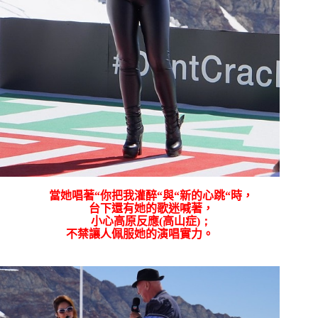
當她唱著
“
你把我灌醉
“
與
“
新的心跳
“
時，
台下還有她的歌迷喊著，
小心高原反應
(
高山症
)；
不禁讓人佩服她的演唱實力。