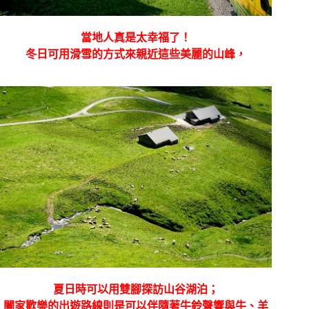
當地人真是太幸福了！
冬日可用滑雪的方式來親近這些美麗的山峰，
夏日時可以用雙腳探訪山谷湖泊；
闔家歡樂的出遊路線則是可以伴隨著牛鈴聲響與牛、羊