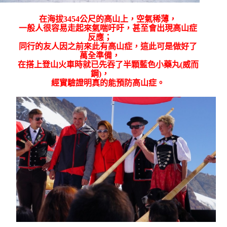
在海拔
3454
公尺的高山上，空氣稀薄，
一般人很容易走起來氣喘吁吁，甚至會出現高山症
反應；
同行的友人因之前來此有高山症，這此可是做好了
萬全準備，
在搭上登山火車時就已先吞了半顆藍色小藥丸
(
威而
鋼
)
，
經實驗證明真的能預防高山症。