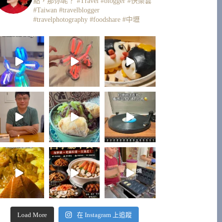
點，那你呢？
#Travel #blogger #快樂雲
#Taiwan #travelblogger
#travelphotography #foodshare #中壢
Load More
在 Instagram 上追蹤