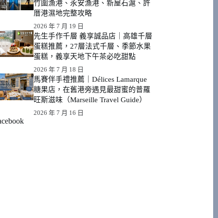
竹圍漁港、永安漁港、新屋石滬、許
厝港濕地完整攻略
2026 年 7 月 19 日
先生手作千層 義享誠品店｜高雄千層
蛋糕推薦，27層法式千層、季節水果
蛋糕，義享天地下午茶必吃甜點
2026 年 7 月 18 日
馬賽伴手禮推薦｜Délices Lamarque
糖果店，在舊港旁遇見最甜蜜的普羅
旺斯滋味（Marseille Travel Guide）
2026 年 7 月 16 日
acebook