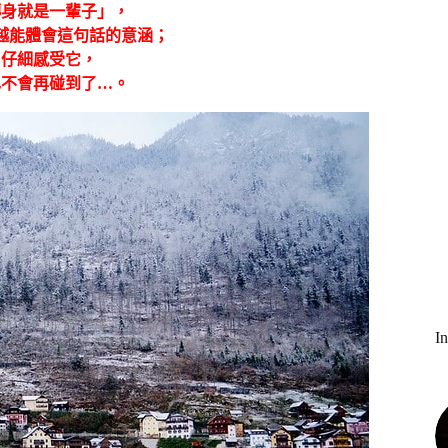
轉身就是一輩子」，
越能體會這句話的意涵；
，仔細感受它，
也不會再碰到了
…
。
I