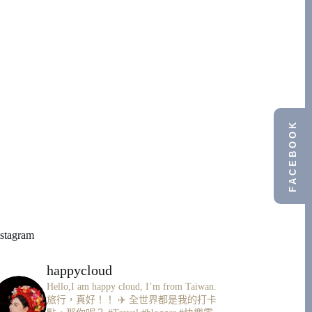
FACEBOOK
nstagram
happycloud
Hello,I am happy cloud, I’m from Taiwan.
旅行，真好！！ ✈️
全世界都是我的打卡