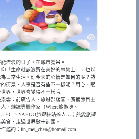
不能流浪的日子，在城市發呆。
信仰「生命就該浪費在美好的事物上」，也以
此為日常生活。你今天的心情是如何的呢？熟
悉的街景、人事是否有些不一樣呢？用心、眼
看世界，世界會變得不一樣哦！
快樂雲：前廣告人、旅遊部落客、廣播節目主
持人、雜誌專欄作家（Where旅遊味、
ELLE）、YAHOO旅遊駐站達人…；熱愛旅遊
與美食，走過世界數十餘國。
合作邀約：
lin_mei_chen@hotmail.com