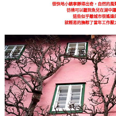
很快地小鎮寧靜得出奇，自然的風
彷彿可以聽到魚兒在湖中
這些似乎離城市很遙遠
就輕易的撫慰了當年工作壓