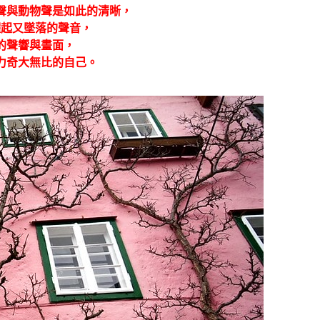
聲與動物聲是如此的清晰，
躍起又墜落的聲音，
的聲響與畫面，
力奇大無比的自己。