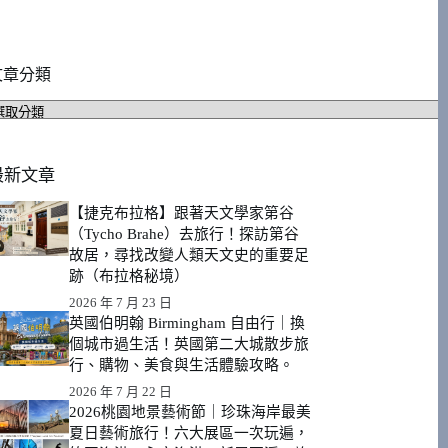
文章分類
文
章
分
類
最新文章
【捷克布拉格】跟著天文學家第谷
（Tycho Brahe）去旅行！探訪第谷
故居，尋找改變人類天文史的重要足
跡（布拉格秘境）
2026 年 7 月 23 日
英國伯明翰 Birmingham 自由行｜換
個城市過生活！英國第二大城散步旅
行、購物、美食與生活體驗攻略。
2026 年 7 月 22 日
2026桃園地景藝術節｜珍珠海岸最美
夏日藝術旅行！六大展區一次玩遍，