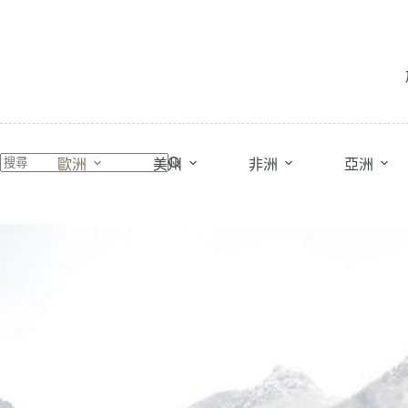
跳
至
主
要
內
容
歐洲
美州
非洲
亞洲