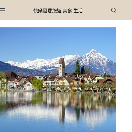
跳
快樂雲愛旅遊 美食 生活
至
主
要
內
容