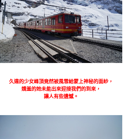
久違的少女峰頂竟然被風雪給蒙上神秘的面紗，
嬌羞的她未能出來迎接我們的到來，
讓人有些遺憾。