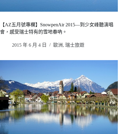
【AZ五月號專欄】SnowpenAir 2015—到少女峰聽演唱
會，感受瑞士特有的雪地春吶。
2015 年 6 月 4 日
歐洲
,
瑞士旅遊