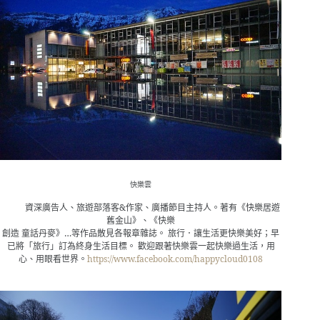
快樂雲
資深廣告人、旅遊部落客
&
作家、廣播節目主持人。著有《快樂居遊
舊金山》、《快樂
創造 童話丹麥》
…
等作品散見各報章雜誌。
旅行．讓生活更快樂美好；早
已將「旅行」訂為終身生活目標。
歡迎
跟著快樂雲一起快樂過生活，用
心、用眼看世界。
https://www.facebook.com/happycloud0108