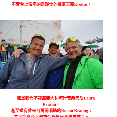
不管台上演唱的是瑞士的搖滾天團
Krokus
，
還是我們不認識義大利流行音樂天后
Laura
Pausini
，
甚至還有曾來台灣開唱過的
Ronan Keating
；
當下究竟台上是誰似乎早已不是重點了。