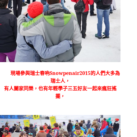
Snowpenair2015
的人們大多為
現場參與瑞士春吶
瑞士人，
有人闔家同樂，也有年輕學子三五好友一起來瘋狂搖
擺，