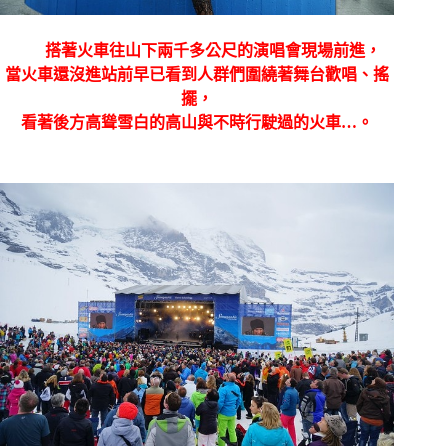
搭著火車往山下兩千多公尺的演唱會現場前進，
當火車還沒進站前早已看到人群們圍繞著舞台歡唱、搖
擺，
看著後方高聳雪白的高山與不時行駛過的火車
…
。