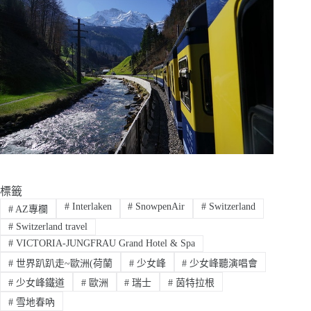
標籤
#
Interlaken
#
SnowpenAir
#
Switzerland
#
AZ專欄
#
Switzerland travel
#
VICTORIA-JUNGFRAU Grand Hotel & Spa
#
世界趴趴走~歐洲(荷蘭
#
少女峰
#
少女峰聽演唱會
#
少女峰鐵道
#
歐洲
#
瑞士
#
茵特拉根
#
雪地春吶