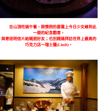
在山頂吃過午餐，照慣例的要蓋上今日少女峰到此
一遊的紀念戳章，
與寄送明信片給親朋好友；也別錯過拜訪世界上最高的
巧克力店〜瑞士蓮
(Lindt)
，