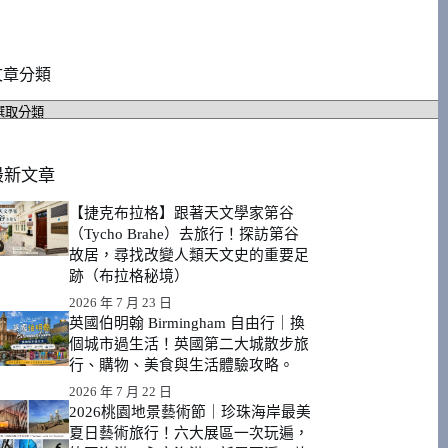
文章分類
文
章
分
類
最新文章
【捷克布拉格】跟著天文學家第谷
（Tycho Brahe）去旅行！探訪第谷
故居，尋找改變人類天文史的重要足
跡（布拉格秘境）
2026 年 7 月 23 日
英國伯明翰 Birmingham 自由行｜換
個城市過生活！英國第二大城散步旅
行、購物、美食與生活體驗攻略。
2026 年 7 月 22 日
2026桃園地景藝術節｜珍珠海岸最美
夏日藝術旅行！六大展區一次玩遍，