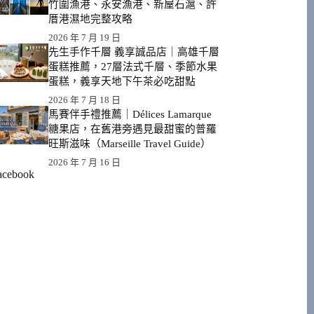
竹圍漁港、永安漁港、新屋石滬、許
厝港濕地完整攻略
2026 年 7 月 19 日
先生手作千層 義享誠品店｜高雄千層
蛋糕推薦，27層法式千層、季節水果
蛋糕，義享天地下午茶必吃甜點
2026 年 7 月 18 日
馬賽伴手禮推薦｜Délices Lamarque
糖果店，在舊港旁遇見最甜蜜的普羅
旺斯滋味（Marseille Travel Guide）
2026 年 7 月 16 日
acebook