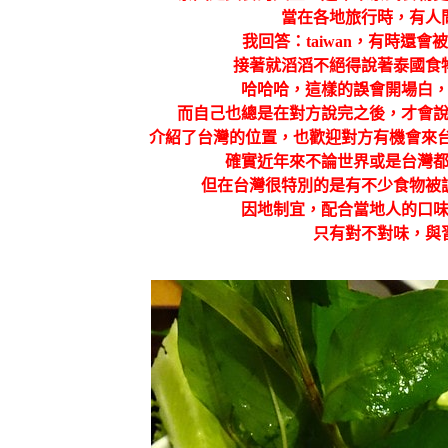
當在各地旅行時，有人
我回答：taiwan，有時還會
接著就滔滔不絕得說著泰國食
哈哈哈，這樣的誤會開場白
而自己也總是在對方說完之後，才會
介紹了台灣的位置，也歡迎對方有機會來台
確實近年來不論世界或是台灣
但在台灣很特別的是有不少食物被
因地制宜，配合當地人的口
只有對不對味，與