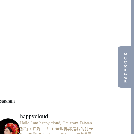
FACEBOOK
nstagram
happycloud
Hello,I am happy cloud, I’m from Taiwan.
旅行，真好！！ ✈️
全世界都是我的打卡