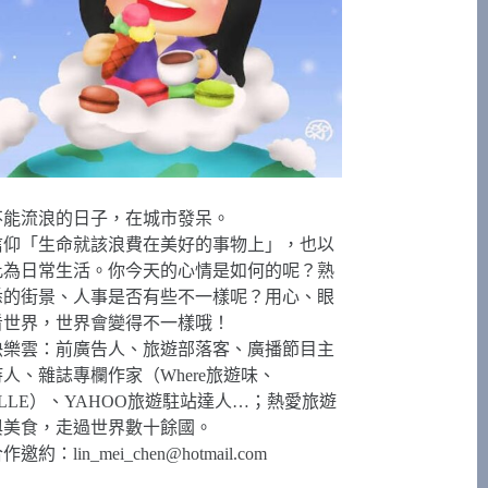
不能流浪的日子，在城市發呆。
信仰「生命就該浪費在美好的事物上」，也以
此為日常生活。你今天的心情是如何的呢？熟
悉的街景、人事是否有些不一樣呢？用心、眼
看世界，世界會變得不一樣哦！
快樂雲：前廣告人、旅遊部落客、廣播節目主
持人、雜誌專欄作家（Where旅遊味、
ELLE）、YAHOO旅遊駐站達人…；熱愛旅遊
與美食，走過世界數十餘國。
合作邀約：
lin_mei_chen@hotmail.com