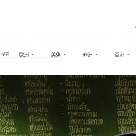
跳
至
主
要
內
容
歐洲
美州
非洲
亞洲