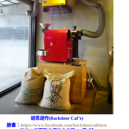
胡思胡作(Backdoor Caf’e)
臉書：
https://www.facebook.com/backdoorcafencu