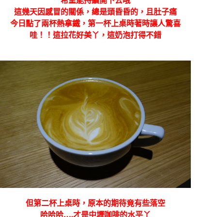
希望能持續開下去哦
這幾天因感冒的關係，總是頭昏昏的，且肚子痛
今日點了兩杯熱拿鐵，第一杯上桌時著時讓人驚喜
哇！！這拉花好美丫，這奶泡打得不錯
但第二杯上桌時，原本的期待竟有些落空
哈哈哈….才是中壢咖啡的水平丫