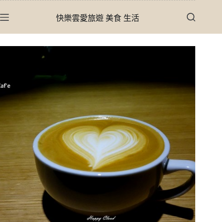
跳
快樂雲愛旅遊 美食 生活
至
主
要
內
容