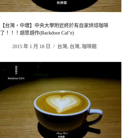
【台灣，中壢】中央大學附近終於有自家烘培咖啡
了！！！胡思胡作(Backdoor Caf’e)
2015 年 1 月 18 日
台灣
,
台灣
,
咖啡館