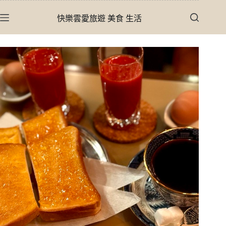
跳
快樂雲愛旅遊 美食 生活
至
主
要
內
容