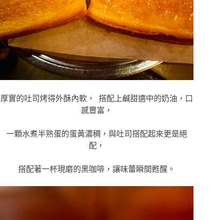
厚實的吐司烤得外酥內軟， 搭配上鹹甜適中的奶油，口
感豐富，
一顆水煮半熟蛋的蛋黃濃稠，與吐司搭配起來更是絕
配，
搭配著一杯現磨的黑咖啡，讓味蕾瞬間甦醒。