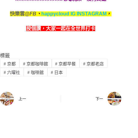
快樂雲
@FB
、
happycloud IG INSTAGRAM
，
按個讚，
大家一起在全世界打卡
標籤
#
京都
#
京都咖啡館
#
京都早餐
#
京都老店
#
六曜社
#
咖啡館
#
日本
上一
下一