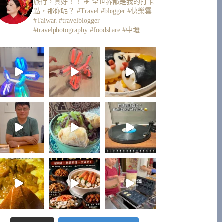
旅行，真好！！ ✈️
全世界都是我的打卡
點，那你呢？
#Travel #blogger #快樂雲
#Taiwan #travelblogger
#travelphotography #foodshare #中壢