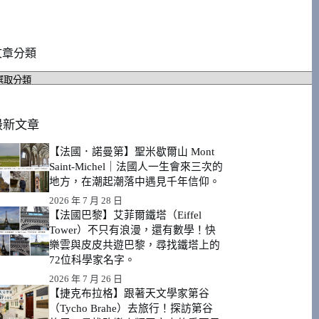
文章分類
文
章
分
類
最新文章
【法國．諾曼第】聖米歇爾山 Mont
Saint-Michel｜法國人一生會來三次的
地方，在潮起潮落中遇見千年信仰。
2026 年 7 月 28 日
【法國巴黎】艾菲爾鐵塔（Eiffel
Tower）不只有浪漫，還有數學！快
樂雲與皮皮共遊巴黎，尋找鐵塔上的
72位科學家名字。
2026 年 7 月 26 日
【捷克布拉格】跟著天文學家第谷
（Tycho Brahe）去旅行！探訪第谷