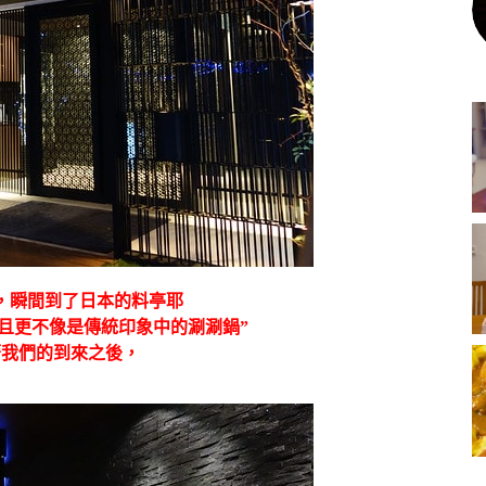
，瞬間到了日本的料亭耶
且更不像是傳統印象中的涮涮鍋”
著我們的到來之後，