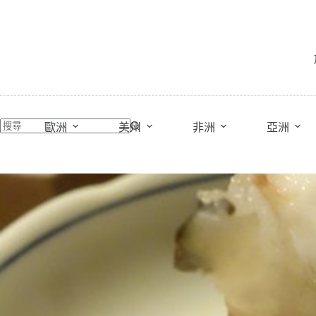
跳
至
主
要
內
容
歐洲
美州
非洲
亞洲