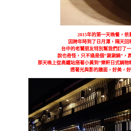
2
015年的第一天晚餐，
因跨年時到了日月潭，隔天回
台中的老饕朋友特別幫我們訂了一
說也奇怪，只不過是個”涮涮鍋”，真
那天晚上從高鐵站搭著小黃到”樂軒日式鍋物
透著光與影的牆面，好美，好…