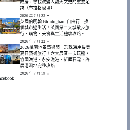
故居，尋找改變人類天文史的重要足
跡（布拉格秘境）
2026 年 7 月 23 日
英國伯明翰 Birmingham 自由行｜換
個城市過生活！英國第二大城散步旅
行、購物、美食與生活體驗攻略。
2026 年 7 月 22 日
2026桃園地景藝術節｜珍珠海岸最美
夏日藝術旅行！六大展區一次玩遍，
竹圍漁港、永安漁港、新屋石滬、許
厝港濕地完整攻略
2026 年 7 月 19 日
acebook