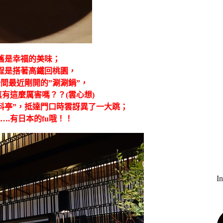
依舊是幸福的美味；
程是搭著高鐵回桃園，
間最近剛開的”涮涮鍋”，
有這麼厲害嗎？？(雲心想)
料亭”，抵達門口時雲訝異了一大跳；
.有日本的fu哦！！
I