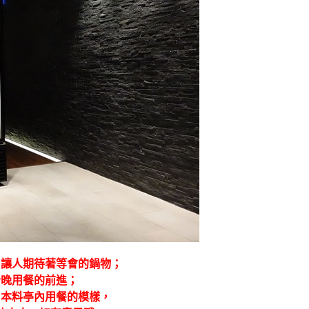
，讓人期待著等會的鍋物；
今晚用餐的前進；
日本料亭內用餐的模樣，