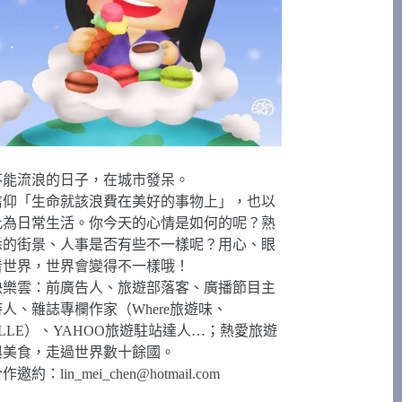
不能流浪的日子，在城市發呆。
信仰「生命就該浪費在美好的事物上」，也以
此為日常生活。你今天的心情是如何的呢？熟
悉的街景、人事是否有些不一樣呢？用心、眼
看世界，世界會變得不一樣哦！
快樂雲：前廣告人、旅遊部落客、廣播節目主
持人、雜誌專欄作家（Where旅遊味、
ELLE）、YAHOO旅遊駐站達人…；熱愛旅遊
與美食，走過世界數十餘國。
合作邀約：
lin_mei_chen@hotmail.com