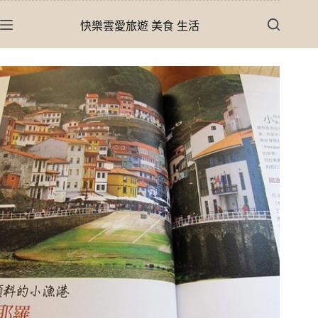
跳
快樂雲愛旅遊 美食 生活
至
主
要
內
容