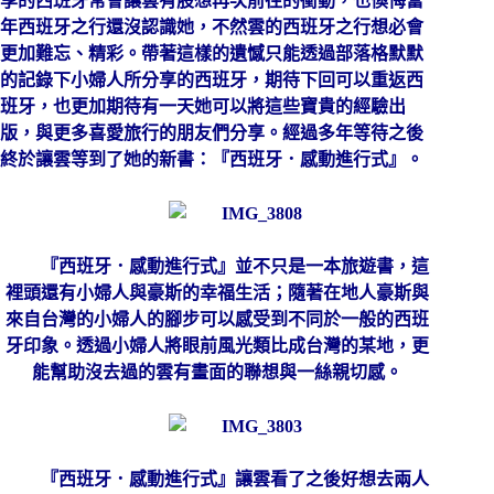
享的西班牙常會讓雲有股想再次前往的衝動，也懊悔當
年西班牙之行還沒認識她，不然雲的西班牙之行想必會
更加難忘、精彩。帶著這樣的遺憾只能透過部落格默默
的記錄下小婦人所分享的西班牙，期待下回可以重返西
班牙，也更加期待有一天她可以將這些寶貴的經驗出
版，與更多喜愛旅行的朋友們分享。經過多年等待之後
終於讓雲等到了她的新書：『
西班牙．感動進行式
』。
『
西班牙．感動進行式
』並不只是一本旅遊書，這
裡頭還有小婦人與豪斯的幸福生活；隨著在地人豪斯與
來自台灣的小婦人的腳步可以感受到不同於一般的西班
牙印象。透過小婦人將眼前風光類比成台灣的某地，更
能幫助沒去過的雲有畫面的聯想與一絲親切感。
『
西班牙．感動進行式
』讓雲看了之後好想去兩人