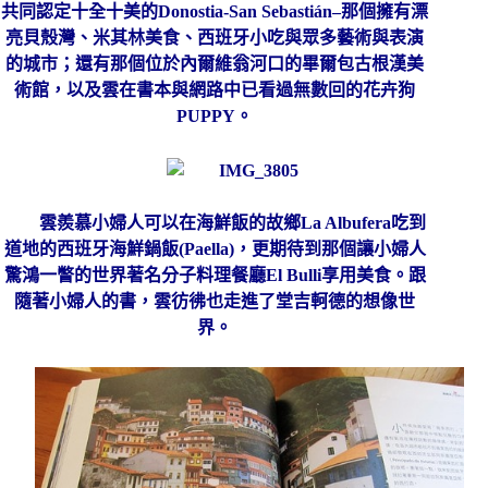
共同認定十全十美的
Donostia-San Sebastián–
那個擁有漂
亮貝殼灣、米其林美食、西班牙小吃與眾多藝術與表演
的城市；還有那個位於
內爾維翁河口的畢爾包古根漢美
術館，以及雲在書本與網路中已看過無數回的
花卉狗
PUPPY
。
雲羨慕小婦人可以在海鮮飯的故鄉
L
a Albufera
吃到
道地的西班牙海鮮鍋飯
(
Paella)
，更期待到那個讓小婦人
驚鴻一瞥的世界著名分子料理餐廳
El Bulli
享用美食。跟
隨著小婦人的書，雲彷彿也走進了
堂
吉軻德的想像世
界。