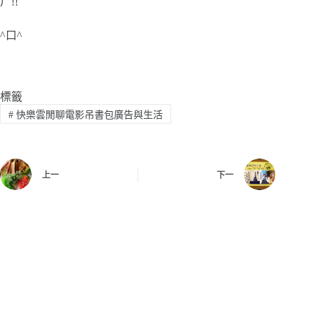
ㄏ!!
^口^
標籤
#
快樂雲閒聊電影吊書包廣告與生活
上一
下一