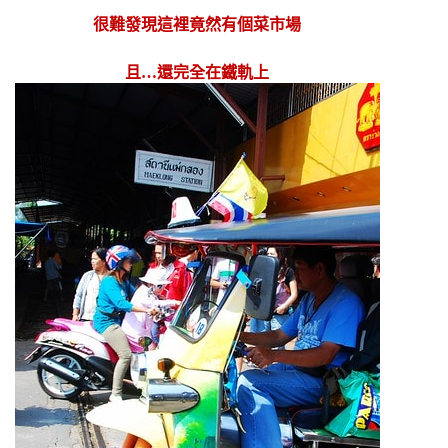
很難發現這裡竟然有個菜市場
且…還完全在鐵軌上