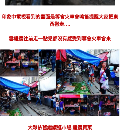
印象中電視看到的畫面是等會火車會鳴笛提醒大家把東
西搬走….
雲繼續往前走一點兒都沒有感受到等會火車會來
大夥依舊繼續逛市場,繼續買菜