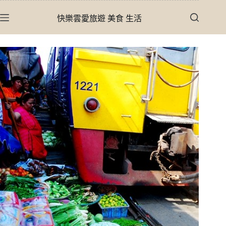
跳
快樂雲愛旅遊 美食 生活
至
主
要
內
容