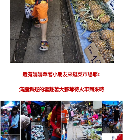
還有媽媽牽著小朋友來逛菜市場耶!!
滿腦狐疑的雲趁著大夥等待火車到來時