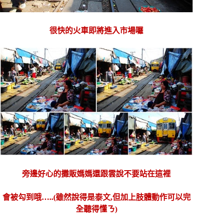
很快的火車即將進入市場囉
旁邊好心的攤販媽媽還跟雲說不要站在這裡
會被勾到哦…..(雖然說得是泰文,但加上肢體動作可以完
全聽得懂ㄋ)