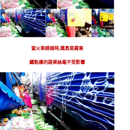
當火車經過時,還真是厲害
鐵軌邊的蔬果絲毫不受影響