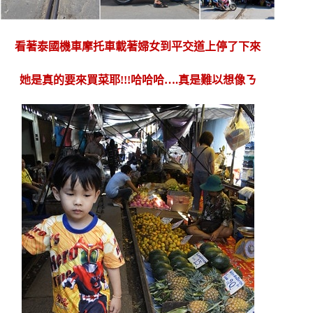
看著泰國機車摩托車載著婦女到平交道上停了下來
她是真的要來買菜耶!!!哈哈哈….真是難以想像ㄋ