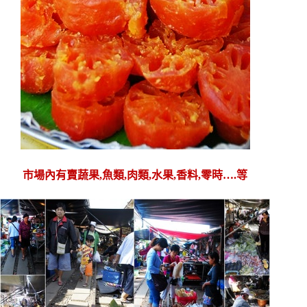
市場內有賣蔬果,魚類,肉類,水果,香料,零時….等