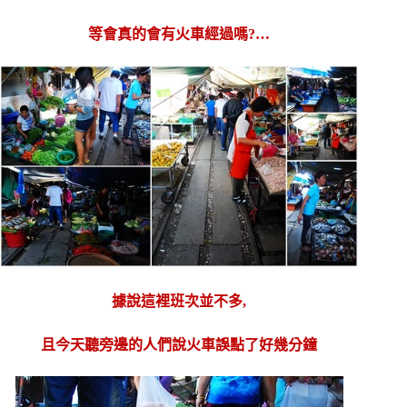
等會真的會有火車經過嗎?…
據說這裡班次並不多,
且今天聽旁邊的人們說火車誤點了好幾分鐘