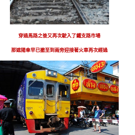
穿過馬路之後又再次駛入了鐵支路市場
那遮陽傘早已撤至到兩旁迎接著火車再次經過