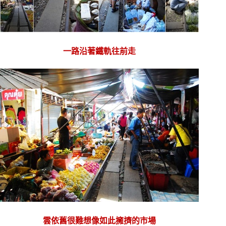
一路沿著鐵軌往前走
雲依舊很難想像如此擁擠的市場