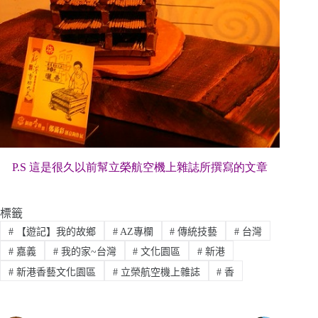
P.S 這是很久以前幫立榮航空機上雜誌所撰寫的文章
標籤
#
【遊記】我的故鄉
#
AZ專欄
#
傳統技藝
#
台灣
#
嘉義
#
我的家~台灣
#
文化園區
#
新港
#
新港香藝文化園區
#
立榮航空機上雜誌
#
香