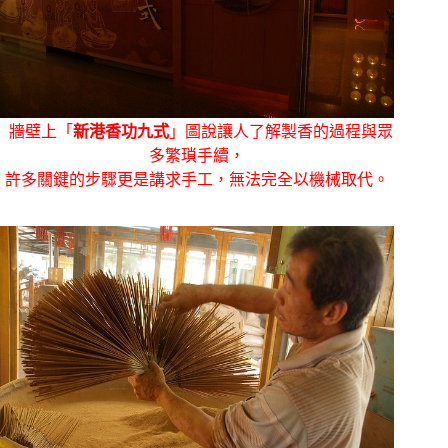
牆壁上「
新港香功九式
」圖說讓人了解製香的過程與眾
多繁瑣手續，
許多關鍵的步驟更是講求手工，無法完全以機械取代。