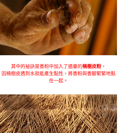
其中的祕訣是香粉中加入了適量的
楠樹皮粉
，
因楠樹皮遇到水就能產生黏性，將香粉與香腳緊緊地黏
在一起。