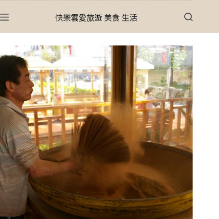
跳
快樂雲愛旅遊 美食 生活
至
主
要
內
容