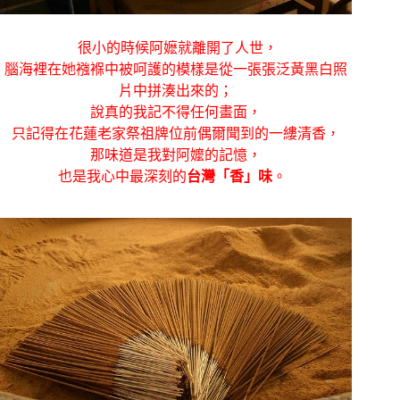
很小的時候阿嬷就離開了人世，
腦海裡在她襁褓中被呵護的模樣是從一張張泛黃黑白照
片中拼湊出來的；
說真的我記不得任何畫面，
只記得在花蓮老家祭祖牌位前偶爾聞到的一縷清香，
那味道是我對阿嬤的記憶，
也是我心中最深刻的
台灣「香」味
。