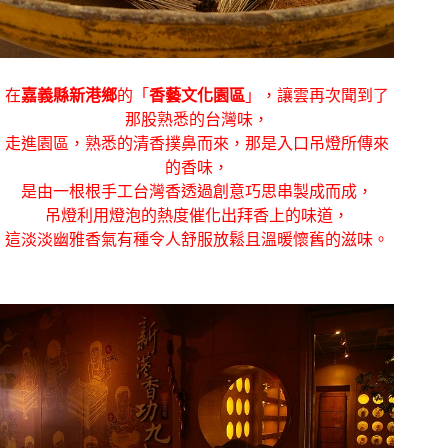
在
嘉義縣新港鄉
的「
香藝文化園區
」，讓雲再次聞到了
那股熟悉的台灣味，
走進園區，熟悉的清香撲鼻而來，那是入口吊燈所傳來
的香味，
是由一根根手工台灣香透過創意巧思串製成而成，
吊燈利用燈泡的熱度催化出拜香上的味道，
這淡淡幽雅香氣有種令人舒服放鬆且溫暖懷舊的滋味。