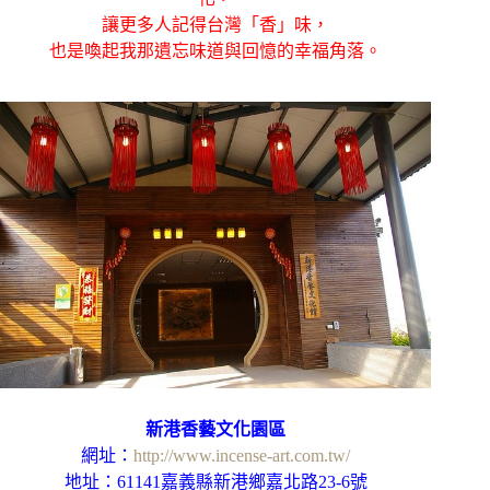
讓更多人記得台灣「香」味，
也是喚起我那遺忘味道與回憶的幸福角落。
新港香藝文化園區
網址：
http://www.incense-art.com.tw/
地址：
61141
嘉義縣新港鄉嘉北路
23-6
號