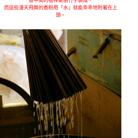
香中間的棍棒是由竹子製成，
而這些漫天飛舞的香粉用「水」就能乖乖地附著在上
頭，