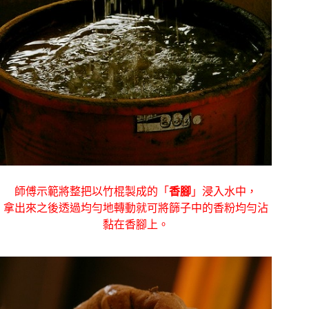
師傅示範將整把以竹棍製成的「
香腳
」浸入水中，
拿出來之後透過均勻地轉動就可將篩子中的香粉均勻沾
黏在香腳上。