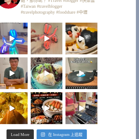
點，那你呢？
#Travel #blogger #快樂雲
#Taiwan #travelblogger
#travelphotography #foodshare #中壢
Load More
在 Instagram 上追蹤