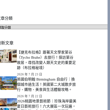
文章分類
文
章
分
類
最新文章
【捷克布拉格】跟著天文學家第谷
（Tycho Brahe）去旅行！探訪第谷
故居，尋找改變人類天文史的重要足
跡（布拉格秘境）
2026 年 7 月 23 日
英國伯明翰 Birmingham 自由行｜換
個城市過生活！英國第二大城散步旅
行、購物、美食與生活體驗攻略。
2026 年 7 月 22 日
2026桃園地景藝術節｜珍珠海岸最美
夏日藝術旅行！六大展區一次玩遍，