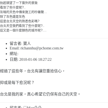
抬起頭望了一下窗外的景致
看到了些什麼呢?..
灰暗的天色中傳來施工的吵雜聲…
除了灰色還是灰色
這是台北天空的熟悉色彩嗎?
台北天空我們看到了些什麼呢?..
這又是一個什麼顏色的城市呢?….
留言者: 寶人
Email:
richannhu@pchome.com.tw
網址:
日期: 2010-01-06 18:27:22
經過了這些年，台北有讓您重拾信心，
抑或是每下愈況呢？
台北是我的家，真心希望它仍保有自己的天空。
留言者: ♡Mag朵朵