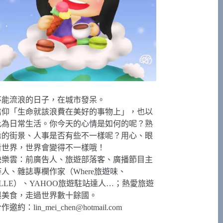
不能流浪的日子，在城市發呆。
信仰「生命就該浪費在美好的事物上」，也以
此為日常生活。你今天的心情是如何的呢？熟
悉的街景、人事是否有些不一樣呢？用心、眼
看世界，世界會變得不一樣哦！
快樂雲：前廣告人、旅遊部落客、廣播節目主
持人、雜誌專欄作家（Where旅遊味、
ELLE）、YAHOO旅遊駐站達人…；熱愛旅遊
與美食，走過世界數十餘國。
合作邀約：
lin_mei_chen@hotmail.com