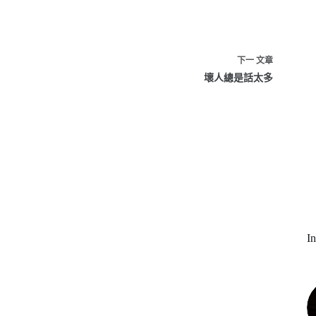
下一
文章
壞人總是話太多
I