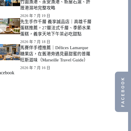
竹圍漁港、永安漁港、新屋石滬、許
厝港濕地完整攻略
2026 年 7 月 19 日
先生手作千層 義享誠品店｜高雄千層
蛋糕推薦，27層法式千層、季節水果
蛋糕，義享天地下午茶必吃甜點
2026 年 7 月 18 日
馬賽伴手禮推薦｜Délices Lamarque
糖果店，在舊港旁遇見最甜蜜的普羅
旺斯滋味（Marseille Travel Guide）
2026 年 7 月 16 日
acebook
FACEBOOK