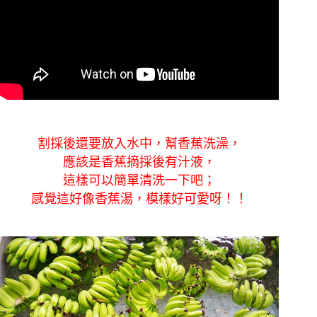
割採後還要放入水中，幫香蕉洗澡，
應該是香蕉摘採後有汁液，
這樣可以簡單清洗一下吧；
感覺這好像香蕉湯，模樣好可愛呀！！