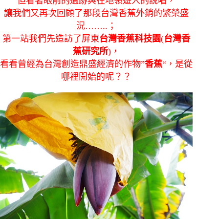
但看著眼前的遺跡與在地領遊人的說唱，
讓我們又再次回顧了那段台灣香蕉外銷的繁榮盛
況……..；
第一站我們先造訪了屏東
台灣香蕉科技園
(
台灣香
蕉研究所
)，
看看曾經為台灣創造鼎盛經濟的作物”
香蕉
“，是從
哪裡開始的呢？？