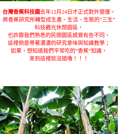
台灣香蕉科技園
去年12月24日才正式對外營運，
將香蕉研究所轉型成生產、生活、生態的”三生”
科技觀光休閒園區，
也許跟我們熟悉的民間園區感覺有些不同，
這裡倒是帶著濃濃的研究意味與知識教學；
如果，想知道我們平常吃的”香蕉”知識，
來到這裡就沒錯嚕！！！