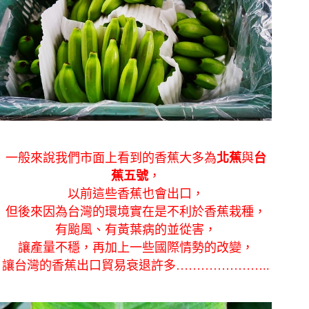
一般來說我們市面上看到的香蕉大多為
北蕉
與
台
蕉五號
，
以前這些香蕉也會出口，
但後來因為台灣的環境實在是不利於香蕉栽種，
有颱風、有黃葉病的並從害，
讓產量不穩，再加上一些國際情勢的改變，
讓台灣的香蕉出口貿易衰退許多…………………..