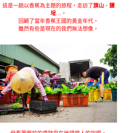
這是一趟以香蕉為主題的旅程，走訪了
旗山
、
鹽
埕
…，
回顧了當年香蕉王國的黃金年代，
雖然有些是現在的我們無法想像，