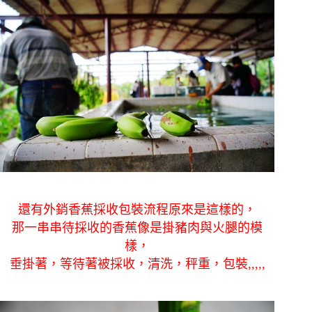
還有外銷香蕉採收包裝流程原來是這樣的，
那一串串待採收的香蕉像是掛豬肉與火腿的模
樣，
垂掛著，等待著被採收，清洗，秤重，包裝,,,,,