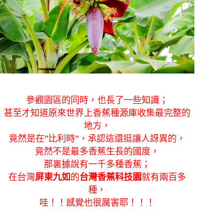
參觀園區的同時，也長了一些知識；
甚至才知道原來世界上香蕉種源庫收集最完整的
地方，
竟然是在”比利時”，承認這還挺讓人訝異的，
竟然不是最多香蕉生長的國度，
那裏據說有一千多種香蕉；
在台灣
屏東九如
的
台灣香蕉科技園
就有兩百多
種，
哇！！感覺也很厲害耶！！！