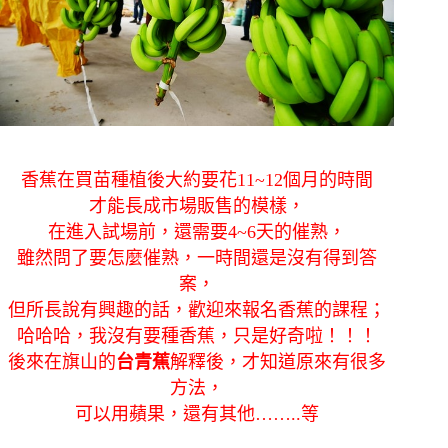
香蕉在買苗種植後大約要花11~12個月的時間
才能長成市場販售的模樣，
在進入試場前，還需要4~6天的催熟，
雖然問了要怎麼催熟，一時間還是沒有得到答
案，
但所長說有興趣的話，歡迎來報名香蕉的課程；
哈哈哈，我沒有要種香蕉，只是好奇啦！！！
後來在旗山的
台青蕉
解釋後，才知道原來有很多
方法，
可以用蘋果，還有其他……..等