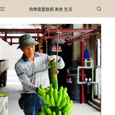
跳
快樂雲愛旅遊 美食 生活
至
主
要
內
容