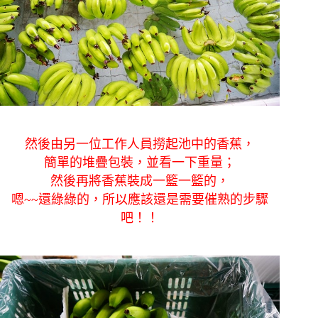
然後由另一位工作人員撈起池中的香蕉，
簡單的堆疊包裝，並看一下重量；
然後再將香蕉裝成一籃一籃的，
嗯~~還綠綠的，所以應該還是需要催熟的步驟
吧！！