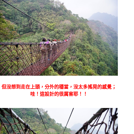
但沒想到走在上頭，分外的穩當，沒太多搖晃的感覺；
哇！這設計的很厲害耶！！