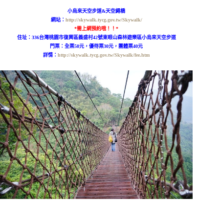
小烏來天空步道&天空繩橋
網站：
http://skywalk.tycg.gov.tw/Skywalk/
*需上網預約哦！！*
住址：336台灣桃園市復興區義盛村42號東眼山森林遊樂區小烏來天空步道
門票：全票50元，優待票30元，團體票40元
詳情：
http://skywalk.tycg.gov.tw/Skywalk/fee.htm