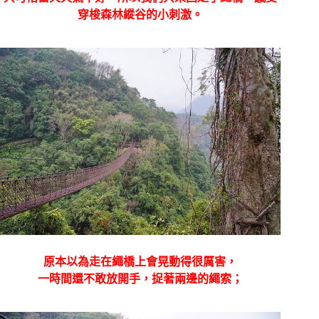
穿梭森林縱谷的小刺激。
原本以為走在繩橋上會晃動得很厲害，
一時間還不敢放開手，捉著兩邊的繩索；