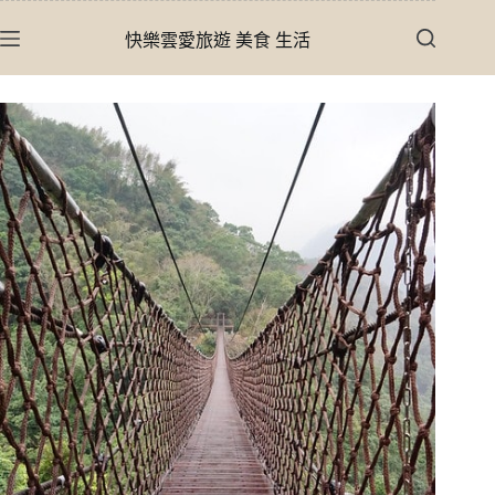
跳
快樂雲愛旅遊 美食 生活
至
主
要
內
容