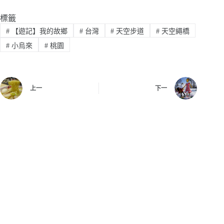
標籤
#
【遊記】我的故鄉
#
台灣
#
天空步道
#
天空繩橋
#
小烏來
#
桃園
上一
下一