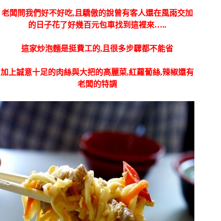
老闆問我們好不好吃,且驕傲的說曾有客人還在風雨交加
的日子花了好幾百元包車找到這裡來…..
這家炒泡麵是挺費工的,且很多步驟都不能省
加上誠意十足的肉絲與大把的高麗菜,紅蘿蔔絲,辣椒還有
老闆的特調