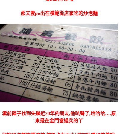
那天雲po出在模範街店家吃的炒泡麵
雲前陣子找到失聯近20年的朋友,他吭聲了,哈哈哈….原
來是在金門當過兵的丫