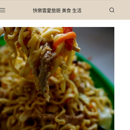
跳
快樂雲愛旅遊 美食 生活
至
主
要
內
容