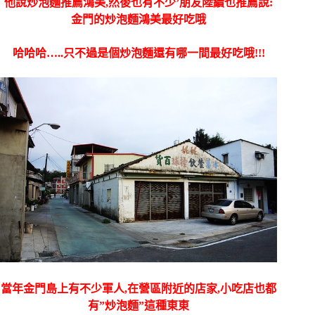
他說炒泡麵推薦鴻美,然後也有不少’朋友陸續也推薦說:
金門的炒泡麵鴻美最好吃哦
哈哈哈…..只不過是個炒泡麵還有哪一間最好吃哦!!!
當年金門島上有不少軍人,在營區附近的店家,小吃店也都
有”炒泡麵”這種東東