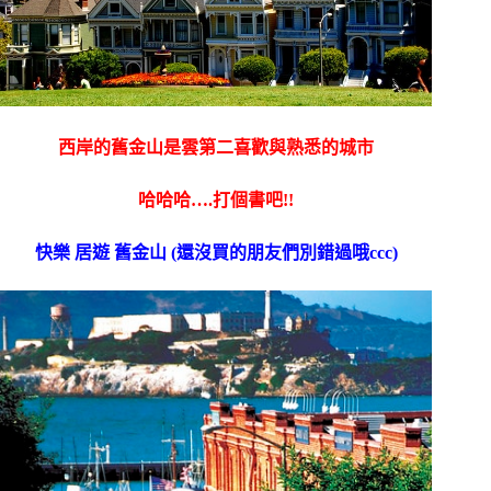
西岸的舊金山是雲第二喜歡與熟悉的城市
哈哈哈….打個書吧!!
快樂 居遊 舊金山 (還沒買的朋友們別錯過哦ccc)