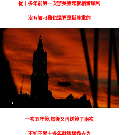
從十多年前第一次辦美簽起就相當順利
沒有被刁難也還算是挺尊重的
一次五年簽,然後又再送簽了兩次
不知不覺十多年就這樣過去ㄌ