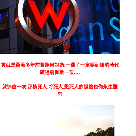
雲就是衝著多年前費翔曾說過:一輩子一定要到紐約時代
廣場前倒數一次….
就這麼一次,那擠死人,冷死人,憋死人的經驗包你永生難
忘