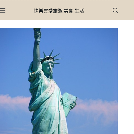
跳
快樂雲愛旅遊 美食 生活
至
主
要
內
容