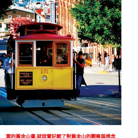
雲的舊金山書,就詳實記載了對舊金山的觀察與想念