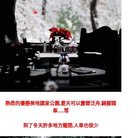
熟悉的優勝美地國家公園,夏天可以露營泛舟,騎腳踏
車….等
到了冬天許多地方關閉,人車也很少