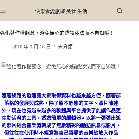
跳
快樂雲愛旅遊 美食 生活
至
主
要
強化著作權觀念，避免無心的錯誤涉法而不自知哦！
內
容
2010 年 9 月 18 日
未分類
隨著網路的發達讓大家取得資料也越來越方便，隨著部
落格的發展與成熟，除了原本靜態的文字、照片陳述
外，現在也有越來越多的軟體與平台提供了能讓作品更
生動活潑的工具，透過簡單的編輯器可以將一張張出遊
的照片結合音樂剪輯成了無數精彩的動態訊息或影片，
但往往在使用時不經意將自己喜愛的音樂給放入作品