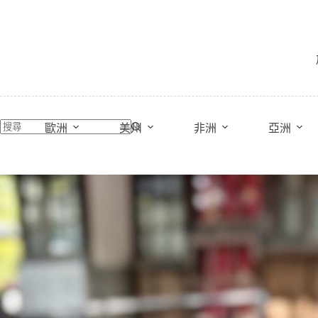
跳
至
主
要
內
容
歐洲
美州
非洲
亞洲