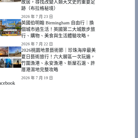
故居，尋找改變人類天文史的重要足
跡（布拉格秘境）
2026 年 7 月 23 日
英國伯明翰 Birmingham 自由行｜換
個城市過生活！英國第二大城散步旅
行、購物、美食與生活體驗攻略。
2026 年 7 月 22 日
2026桃園地景藝術節｜珍珠海岸最美
夏日藝術旅行！六大展區一次玩遍，
竹圍漁港、永安漁港、新屋石滬、許
厝港濕地完整攻略
2026 年 7 月 19 日
acebook