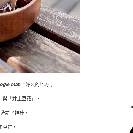
ogle map
上好久的地方；
」與「
井上豆花
」，
I
次造訪了神社，
了豆花，