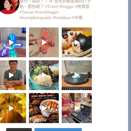
旅行，真好！！ ✈️
全世界都是我的打卡
點，那你呢？
#Travel #blogger #快樂雲
#Taiwan #travelblogger
#travelphotography #foodshare #中壢