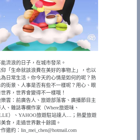
不能流浪的日子，在城市發呆。
信仰「生命就該浪費在美好的事物上」，也以
此為日常生活。你今天的心情是如何的呢？熟
悉的街景、人事是否有些不一樣呢？用心、眼
看世界，世界會變得不一樣哦！
快樂雲：前廣告人、旅遊部落客、廣播節目主
持人、雜誌專欄作家（Where旅遊味、
ELLE）、YAHOO旅遊駐站達人…；熱愛旅遊
與美食，走過世界數十餘國。
合作邀約：
lin_mei_chen@hotmail.com