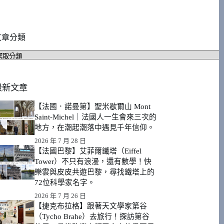
文章分類
文
章
分
類
最新文章
【法國．諾曼第】聖米歇爾山 Mont
Saint-Michel｜法國人一生會來三次的
地方，在潮起潮落中遇見千年信仰。
2026 年 7 月 28 日
【法國巴黎】艾菲爾鐵塔（Eiffel
Tower）不只有浪漫，還有數學！快
樂雲與皮皮共遊巴黎，尋找鐵塔上的
72位科學家名字。
2026 年 7 月 26 日
【捷克布拉格】跟著天文學家第谷
（Tycho Brahe）去旅行！探訪第谷