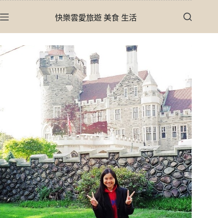
跳
快樂雲愛旅遊 美食 生活
至
主
要
內
容