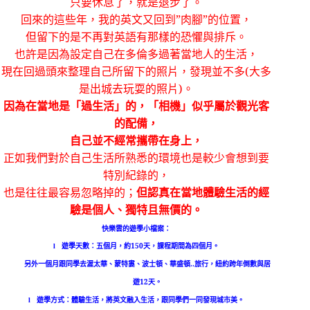
只要休息了，就是退步了。
回來的這些年，我的英文又回到
”
肉腳
”
的位置，
但留下的是不再對英語有那樣的恐懼與排斥。
也許是因為設定自己在多倫多過著當地人的生活，
現在回過頭來整理自己所留下的照片，發現並不多
(
大多
是出城去玩耍的照片
)
。
因為在當地是「過生活」的，「相機」似乎屬於觀光客
的配備，
自己並不經常攜帶在身上，
正如我們對於自己生活所熟悉的環境也是較少會想到要
特別紀錄的，
也是往往最容易忽略掉的；
但認真在當地體驗生活的經
驗是個人、獨特且無價的。
快樂雲的遊學小檔案：
遊學天數：五個月，約
150
天，課程期間為四個月。
l
另外一個月跟同學去渥太華、蒙特婁、波士頓、華盛頓
..
旅行，紐約跨年倒數與居
遊
12
天。
遊學方式：體驗生活，將英文融入生活，跟同學們一同發現城市美。
l