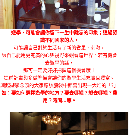
遊學，可能會讓你留下一生中難忘的印象；透過認
識不同國家的人，
可能讓自己對於生活有了新的省思、刺激，
讓自己能用更寬廣的心與視野來觀看這世界。若有機會
去遊學的話，
那可一定要好好把握這個機會哦！
提前計畫與多做準備會讓你的遊學生活充實且豐富。
興起遊學念頭的大家應該腦袋中都曾出現一大堆的「
?
」
如：
要如何選擇遊學的地方？要去哪裡？想去哪裡？費
用？時間…等。