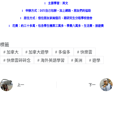
主要學習：英文
l
申辦方式：
DIY
自己包辦，加上網路、朋友們的協助
l
居住方式：借住朋友家兩個月、跟研究生分租學校宿舍
l
花費：約三十多萬，包含學生機票三萬多、學費八萬多、生活費、旅遊費
l
標籤
#
加拿大
#
加拿大遊學
#
多倫多
#
快樂雲
#
快樂雲碎碎念
#
海外英語學習
#
美洲
#
遊學
上一
下一