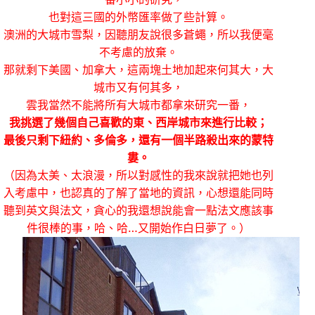
也對這三國的外幣匯率做了些計算。
澳洲的大城市雪梨，因聽朋友說很多蒼蠅，所以我便毫
不考慮的放棄。
那就剩下美國、加拿大，這兩塊土地加起來何其大，大
城市又有何其多，
雲我當然不能將所有大城市都拿來研究一番，
我挑選了幾個自己喜歡的東、西岸城市來進行比較；
最後只剩下紐約、多倫多，還有一個半路殺出來的蒙特
婁。
（因為太美、太浪漫，所以對感性的我來說就把她也列
入考慮中，也認真的了解了當地的資訊，心想還能同時
聽到英文與法文，貪心的我還想說能會一點法文應該事
件很棒的事，哈、哈…又開始作白日夢了。）