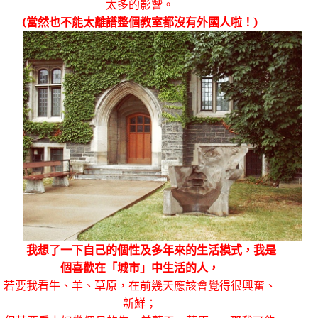
太多的影響。
(
當然也不能太離譜整個教室都沒有外國人啦！
)
我想了一下自己的個性及多年來的生活模式，我是
個喜歡在「城市」中生活的人，
若要我看牛、羊、草原，在前幾天應該會覺得很興奮、
新鮮；