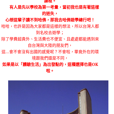
課程。
有人是先以學校為第一考量，當初我也是有著這樣
的迷失，
心想這輩子讀不到哈佛，那我去哈佛遊學總行吧！
哈哈，也許是因為大家都是這樣的想法，所以台灣人都
到名校去遊學；
除了學費超貴外、生活費也不便宜、且處處都能遇到來
自台灣與大陸的朋友們，
這…會不會沒有出國的感覺呢？不會啦，畢竟外在的環
境跟我們還是不同，
如果是以「體驗生活」為出發點的，這種選擇也是
OK
啦。