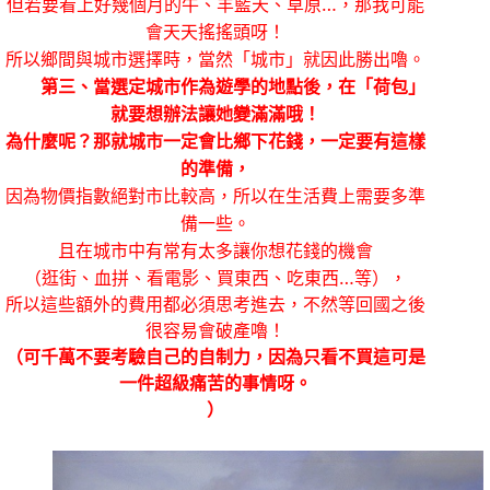
但若要看上好幾個月的牛、羊藍天、草原…，那我可能
會天天搖搖頭呀！
所以鄉間與城市選擇時，當然「城市」就因此勝出嚕。
第三、當選定城市作為遊學的地點後，在「荷包」
就要想辦法讓她變滿滿哦！
為什麼呢？那就城市一定會比鄉下花錢，一定要有這樣
的準備，
因為物價指數絕對市比較高，所以在生活費上需要多準
備一些。
且在城市中有常有太多讓你想花錢的機會
（逛街、血拼、看電影、買東西、吃東西…等），
所以這些額外的費用都必須思考進去，不然等回國之後
很容易會破產嚕！
（可千萬不要考驗自己的自制力，因為只看不買這可是
一件超級痛苦的事情呀。
）