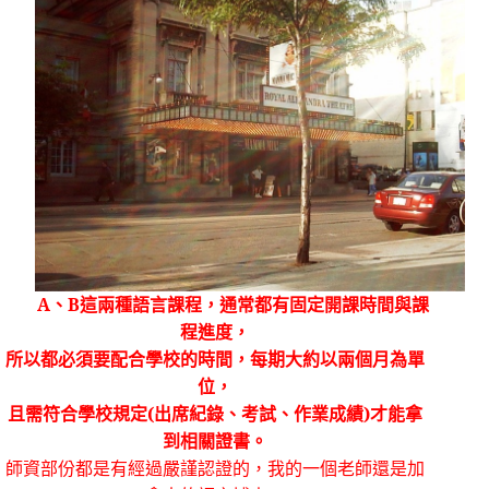
A
、
B
這兩種語言課程，通常都有固定開課時間與課
程進度，
所以都必須要配合學校的時間，每期大約以兩個月為單
位，
且需符合學校規定
(
出席紀錄、考試、作業成績
)
才能拿
到相關證書。
師資部份都是有經過嚴謹認證的，我的一個老師還是加