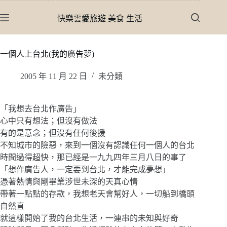
跳
快樂雲愛旅遊 美食 生活
至
主
要
一個人上台北(我的廣告夢)
內
容
2005 年 11 月 22 日
未分類
「我想去台北作廣告」
心中只有想法；但沒有做法
有的是意念；但沒有任何後援
不知城市的險惡，來到一個沒有認識任何一個人的台北
時間過得超快，那已經是一九九四年三月八日的事了
「想作廣告人，一定要到台北，才能完成夢想」
憑著熱情與剛畢業涉世未深的天真心情
帶著一點點的存款，我想老天會幫好人，一切船到橋頭
自然直
就這樣開始了我的台北生活，一連串的未知與好奇