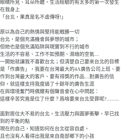
眼睛所見、耳朵所聽，生活經驗的有太多的第一次發生
在我身上
「台北，果真是名不虛傳呀!」
原以為自己的熱情與堅持能戦勝一切
台北，是個充滿機會與夢想的城市；
但她也是個充滿陷阱與現實到不行的城市
生活的不容易、工作不如預期、濕暗的空氣…
一開始就讓我不喜歡台北；但清楚自己要來台北的目標
是「作廣告」，我要在台灣最大的4A廣告公司上班、要
作到台灣最大的客戶、要有得獎的作品…對廣告的信
仰，就這樣支持我度過了十餘年的廣告生涯
在與環境奮鬥時偶爾有個聲音會在心中問起：
這樣辛苦究竟是位了什麼？爲啥要來台北受罪呢?……..
面對居住大不易的台北，生活壓力與圓夢衝擊，早已找
到的平衡的點
現在的自己，知道如何在台北從容自處，
且也沒有人看得出我是來自南部鄉下的小孩