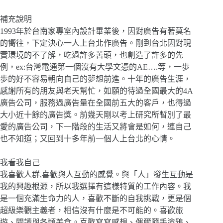
補充說明
1993年於台南家專室內設計畢業後，因對廣告有著莫名
的嚮往，下定決心一人上台北作廣告。剛到台北因對現
實環境的不了解，吃過許多苦頭，也創造了許多的先
例，ex:台灣電通第一個沒有大學文憑的AE….等，一歩
歩的好不容易朝向自己的夢想前進。十年的廣告生涯，
感謝所有的朋友與老天幫忙，如願的待過全國最大的4A
廣告公司，服務過廣告量在全國前五大的客戶，也得過
大小近十餘的廣告獎。前幾天剛以考上研究所暫別了最
愛的廣告公司，下一階段的生活又將會是如何，連自己
也不知道；又回到十多年前一個人上台北的心情。
我看我自己
我喜歡人群,喜歡與人互動的感覺。與「人」發生互動是
我的興趣根源，所以我選擇有這樣特質的工作內容。我
是一個充滿生命力的人，喜歡不斷的自我挑戰，更是個
超級樂觀主義者，相信沒有什麼是不可能的。喜歡旅
遊、閱讀與各類美食。喜歡寫寫感想、偶爾隨手塗鴉、