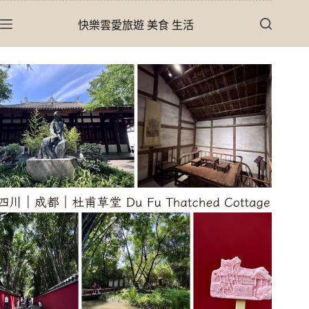
跳
快樂雲愛旅遊 美食 生活
至
主
要
內
容