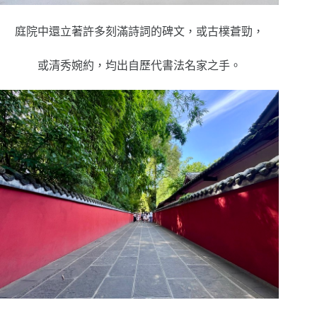
庭院中還立著許多刻滿詩詞的碑文，或古樸蒼勁，
或清秀婉約，均出自歷代書法名家之手。