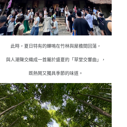
此時，夏日特有的蟬鳴在竹林與屋檐間回蕩，
與人潮聲交織成一首屬於盛夏的「草堂交響曲」，
既熱鬧又獨具季節的味道。