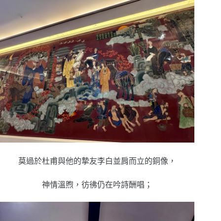
莫過於杜甫與他的摯友李白並肩而立的銅像，
神情溫煦，彷彿仍在吟詩酬唱；