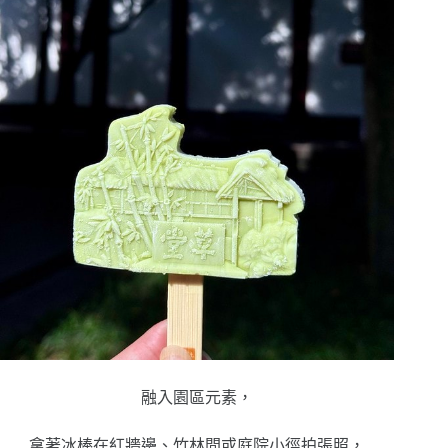
融入園區元素，
拿著冰棒在紅牆邊、竹林間或庭院小徑拍張照，