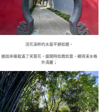
浣花溪畔的水面平靜如鏡，
據說岸邊栽滿了芙蓉花，盛開時如霞如雲，襯得溪水格
外清麗；