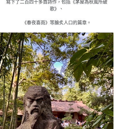
寫下了二百四十多首詩作，包括《茅屋為秋風所破
歌》、
《春夜喜雨》等膾炙人口的篇章。