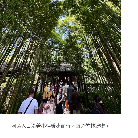
園區入口沿著小徑緩步而行，兩旁竹林濃密，