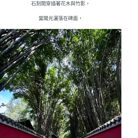
石刻間穿插著花木與竹影，
當陽光灑落在碑面，