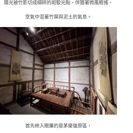
陽光被竹影切成細碎的斑駁光點，伴隨著微風輕搖，
空氣中混著竹葉與泥土的氣息。
首先映入眼簾的是茅屋復原區，