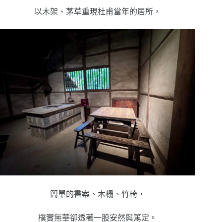
以木架、茅草重現杜甫當年的居所，
簡單的書案、木榻、竹椅，
樸實無華卻透著一股安然與篤定。