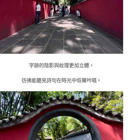
字跡的陰影與紋理更加立體，
彷彿能聽見詩句在時光中低聲吟唱。