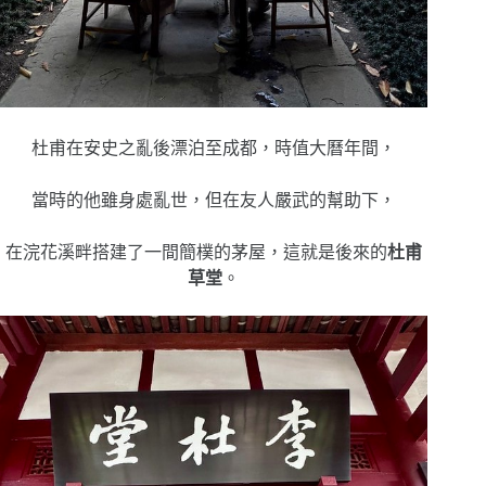
杜甫在安史之亂後漂泊至成都，時值大曆年間，
當時的他雖身處亂世，但在友人嚴武的幫助下，
在浣花溪畔搭建了一間簡樸的茅屋，這就是後來的
杜甫
草堂
。