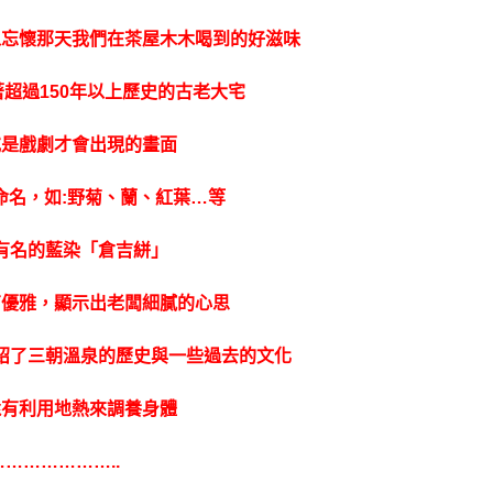
以忘懷那天我們在茶屋木木喝到的好滋味
超過150年以上歷史的古老大宅
或是戲劇才會出現的畫面
命名，如:野菊、蘭、紅葉…等
有名的藍染「倉吉絣」
有優雅，顯示出老闆細膩的心思
紹了三朝溫泉的歷史與一些過去的文化
還有利用地熱來調養身體
………………..