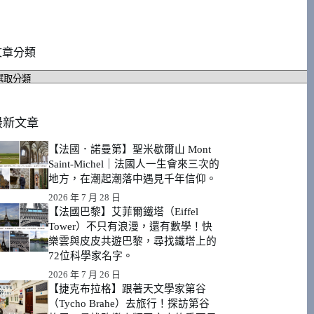
文章分類
文
章
分
類
最新文章
【法國．諾曼第】聖米歇爾山 Mont
Saint-Michel｜法國人一生會來三次的
地方，在潮起潮落中遇見千年信仰。
2026 年 7 月 28 日
【法國巴黎】艾菲爾鐵塔（Eiffel
Tower）不只有浪漫，還有數學！快
樂雲與皮皮共遊巴黎，尋找鐵塔上的
72位科學家名字。
2026 年 7 月 26 日
【捷克布拉格】跟著天文學家第谷
（Tycho Brahe）去旅行！探訪第谷