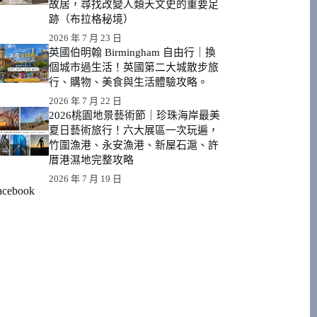
故居，尋找改變人類天文史的重要足
跡（布拉格秘境）
2026 年 7 月 23 日
英國伯明翰 Birmingham 自由行｜換
個城市過生活！英國第二大城散步旅
行、購物、美食與生活體驗攻略。
2026 年 7 月 22 日
2026桃園地景藝術節｜珍珠海岸最美
夏日藝術旅行！六大展區一次玩遍，
竹圍漁港、永安漁港、新屋石滬、許
厝港濕地完整攻略
2026 年 7 月 19 日
acebook