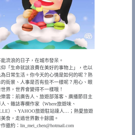
不能流浪的日子，在城市發呆。
信仰「生命就該浪費在美好的事物上」，也以
此為日常生活。你今天的心情是如何的呢？熟
悉的街景、人事是否有些不一樣呢？用心、眼
看世界，世界會變得不一樣哦！
快樂雲：前廣告人、旅遊部落客、廣播節目主
持人、雜誌專欄作家（Where旅遊味、
ELLE）、YAHOO旅遊駐站達人…；熱愛旅遊
與美食，走過世界數十餘國。
合作邀約：
lin_mei_chen@hotmail.com