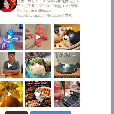
旅行，真好！！ ✈️
全世界都是我的打卡
點，那你呢？
#Travel #blogger #快樂雲
#Taiwan #travelblogger
#travelphotography #foodshare #中壢