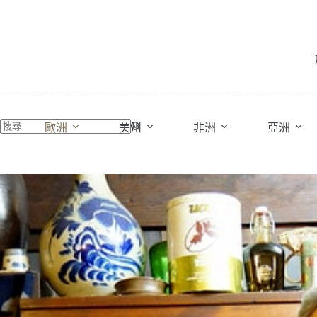
跳
至
主
要
內
容
歐洲
美州
非洲
亞洲