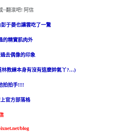
角彭于晏也讓雲吃了一驚
過的精實肌肉外
了過去偶像的印象
林教練本身有沒有這麼帥氣丫?…)
拍拍手!!!!
請上官方部落格
信
ixnet.net/blog