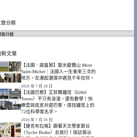
文章分類
文
章
分
類
最新文章
【法國．諾曼第】聖米歇爾山 Mont
Saint-Michel｜法國人一生會來三次的
地方，在潮起潮落中遇見千年信仰。
2026 年 7 月 28 日
【法國巴黎】艾菲爾鐵塔（Eiffel
Tower）不只有浪漫，還有數學！快
樂雲與皮皮共遊巴黎，尋找鐵塔上的
72位科學家名字。
2026 年 7 月 26 日
【捷克布拉格】跟著天文學家第谷
（Tycho Brahe）去旅行！探訪第谷