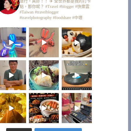
旅行，真好！！ ✈️
全世界都是我的打卡
點，那你呢？
#Travel #blogger #快樂雲
#Taiwan #travelblogger
#travelphotography #foodshare #中壢