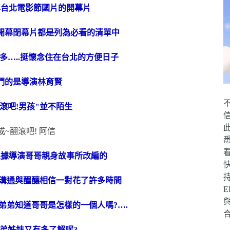
年台北電影節國片的開幕片
開幕閉幕片都是列為必看的清單中
多…..挺懷念住在台北的方便日子
們的是導演林育賢
滾吧!男孩"並不陌生
根據導演哥哥親身故事所改編的
前的溝通與醞釀相信一對花了許多時間
弟弟知道哥哥是怎樣的一個人嗎?….
弟姊妹又有多了解呢?…