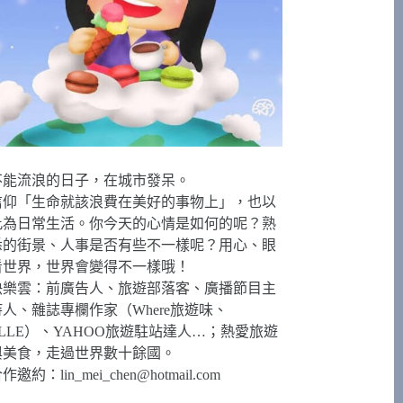
不能流浪的日子，在城市發呆。
信仰「生命就該浪費在美好的事物上」，也以
此為日常生活。你今天的心情是如何的呢？熟
悉的街景、人事是否有些不一樣呢？用心、眼
看世界，世界會變得不一樣哦！
快樂雲：前廣告人、旅遊部落客、廣播節目主
持人、雜誌專欄作家（Where旅遊味、
ELLE）、YAHOO旅遊駐站達人…；熱愛旅遊
與美食，走過世界數十餘國。
合作邀約：
lin_mei_chen@hotmail.com