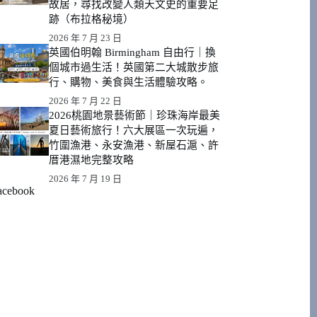
故居，尋找改變人類天文史的重要足
跡（布拉格秘境）
2026 年 7 月 23 日
英國伯明翰 Birmingham 自由行｜換
個城市過生活！英國第二大城散步旅
行、購物、美食與生活體驗攻略。
2026 年 7 月 22 日
2026桃園地景藝術節｜珍珠海岸最美
夏日藝術旅行！六大展區一次玩遍，
竹圍漁港、永安漁港、新屋石滬、許
厝港濕地完整攻略
2026 年 7 月 19 日
acebook