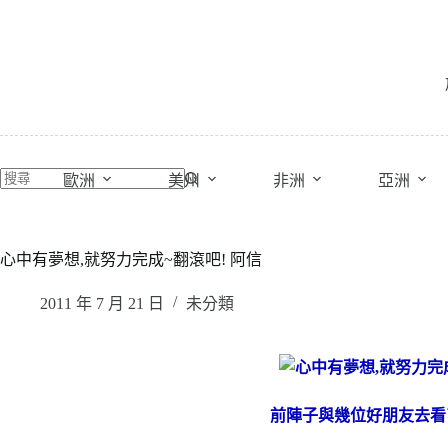
跳
至
主
要
內
容
歐洲
美州
非洲
亞洲
心中有夢想,就努力完成~翻滾吧! 阿信
2011 年 7 月 21 日
未分類
前陣子與幾位好朋友去看了