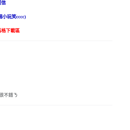
阿信
小玩笑cccc)
落格下載區
部也很不錯ㄋ