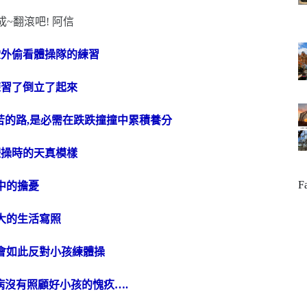
堂外偷看體操隊的練習
練習了倒立了起來
苦的路,是必需在跌跌撞撞中累積養分
體操時的天真模樣
F
中的擔憂
大的生活寫照
會如此反對小孩練體操
病沒有照顧好小孩的愧疚….