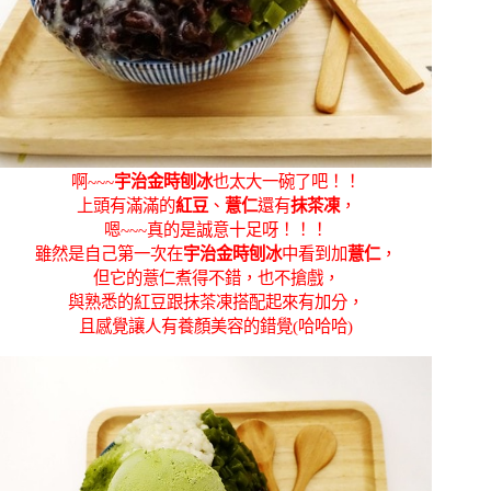
啊~~~
宇治金時刨冰
也太大一碗了吧！！
上頭有滿滿的
紅豆
、
薏仁
還有
抹茶凍
，
嗯~~~真的是誠意十足呀！！！
雖然是自己第一次在
宇治金時刨冰
中看到加
薏仁
，
但它的薏仁煮得不錯，也不搶戲，
與熟悉的紅豆跟抹茶凍搭配起來有加分，
且感覺讓人有養顏美容的錯覺(哈哈哈)