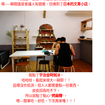
嗯~~~瞬間還是會讓人有錯覺，彷彿到了
日本的文青小店
。
我點了
宇治金時刨冰
，
哈哈哈，看起來很大一碗耶！！
這裡沒也低消，但人人都需要點一份東西，
皮皮因為吃不下，
所以就點了點心”
烤麻糬
“，
嗯~~簡單吃，好吃，下次再來嚕！！！