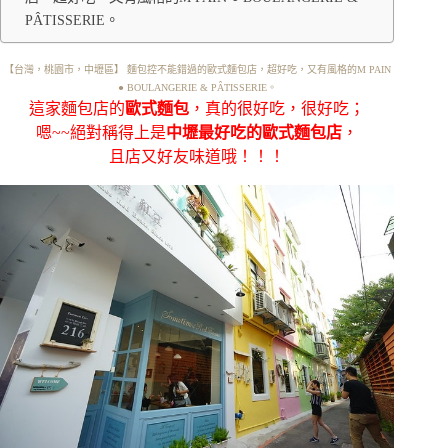
PÂTISSERIE。
【台灣，桃園市，中壢區】 麵包控不能錯過的歐式麵包店，超好吃，又有風格的M PAIN
● BOULANGERIE & PÂTISSERIE。
這家麵包店的
歐式麵包
，真的很好吃，很好吃；
嗯~~絕對稱得上是
中壢最好吃的歐式麵包店
，
且店又好友味道哦！！！