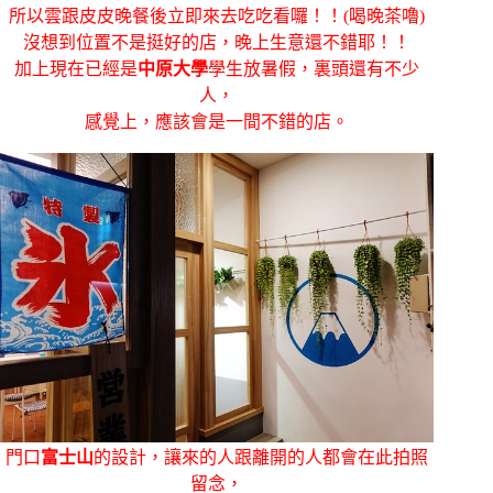
所以雲跟皮皮晚餐後立即來去吃吃看囉！！(喝晚茶嚕)
沒想到位置不是挺好的店，晚上生意還不錯耶！！
加上現在已經是
中原大學
學生放暑假，裏頭還有不少
人，
感覺上，應該會是一間不錯的店。
門口
富士山
的設計，讓來的人跟離開的人都會在此拍照
留念，