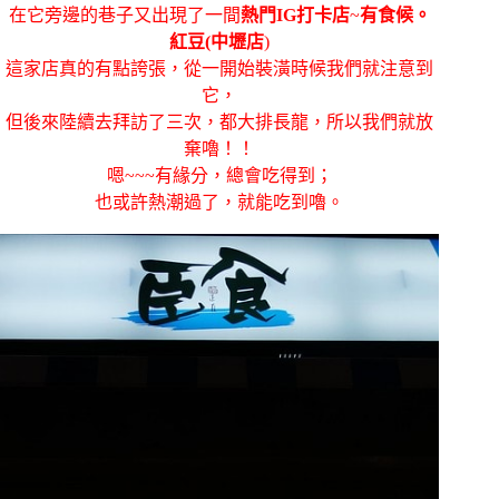
在它旁邊的巷子又出現了一間
熱門IG打卡店
~
有食候。
紅豆(中壢店
)
這家店真的有點誇張，從一開始裝潢時候我們就注意到
它，
但後來陸續去拜訪了三次，都大排長龍，所以我們就放
棄嚕！！
嗯~~~有緣分，總會吃得到；
也或許熱潮過了，就能吃到嚕。