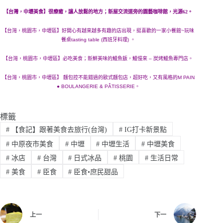
【台灣，中壢美食】很療癒，讓人放鬆的地方；新屋交流道旁的園藝咖啡館，光源62。
【台灣，桃園市，中壢區】好開心有越來越多有趣的店出現，挺喜歡的一家小餐館~玩味
餐桌tasting table (西班牙料理) 。
【台灣，桃園市，中壢區】必吃美食；新鮮美味的鰻魚飯，鰻慢來 – 炭烤鰻魚專門店。
【台灣，桃園市，中壢區】 麵包控不能錯過的歐式麵包店，超好吃，又有風格的M PAIN
● BOULANGERIE & PÂTISSERIE。
標籤
#
【食記】跟著美食去旅行(台灣)
#
IG打卡新景點
#
中原夜市美食
#
中壢
#
中壢生活
#
中壢美食
#
冰店
#
台灣
#
日式冰品
#
桃園
#
生活日常
#
美食
#
臣食
#
臣食•庶民甜品
上一
下一