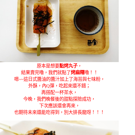
原本是想要
點烤丸子
，
結果賣完嚕，我們就點了
烤麻糬
嚕！！
嗯~~這日式醬油的醬汁加上了海苔與七味粉，
外酥，內Q彈，吃起來還不錯；
再搭配一杯茶水，
今晚，我們晚餐後的甜點探險成功，
下次應該還會再來，
也期待未來還能吃得到，別大排長龍呀！！！