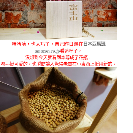
哈哈哈，也太巧了，自己昨日還在
日本亞馬遜
amazon.co.jp
看這杯
子，
沒想到今天就看到本尊成了花瓶，
嗯~~挺可愛的，也瞬間讓人覺得老闆在小東西上挺用新的。