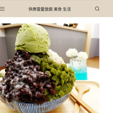
跳
快樂雲愛旅遊 美食 生活
至
主
要
內
容