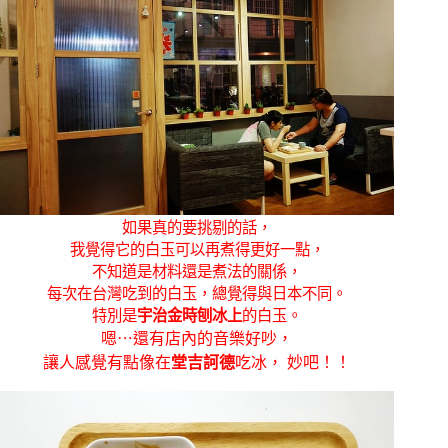
如果真的要挑剔的話，
我覺得它的白玉可以再煮得更好一點，
不知道是材料還是煮法的關係，
每次在台灣吃到的白玉，總覺得與日本不同。
特別是
宇治金時刨冰上
的白玉。
嗯⋯還有店內的音樂好吵，
讓人感覺有點像在
堂吉訶德
吃冰， 妙吧！！