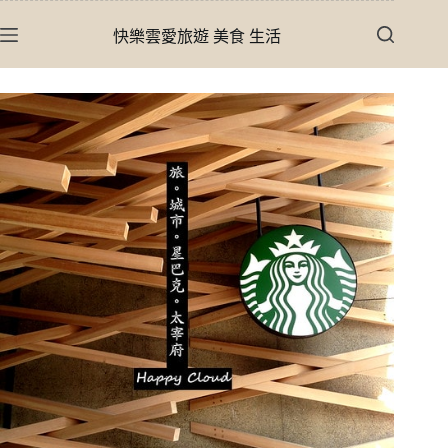
跳
快樂雲愛旅遊 美食 生活
至
主
要
內
容