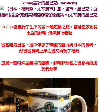
Kuma)設計的星巴克(Starbucks)
5/17~24雲進行了生平的第一趟遊輪之旅，搭著皇家哥倫
比亞的郵輪~海洋航行者號
從基隆港出發，途中停靠了韓國的釜山與日本的長崎，
然後從長崎上岸之後又再玩了福岡
這是一趟特殊且難得的體驗，郵輪部分雲之後會再跟朋
友們分享