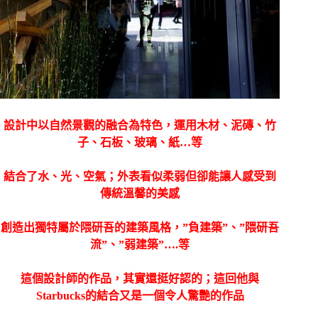
設計中以自然景觀的融合為特色，運用木材、泥磚、竹
子、石板、玻璃、紙…等
結合了水、光、空氣；外表看似柔弱但卻能讓人感受到
傳統溫馨的美感
創造出獨特屬於隈研吾的建築風格，”負建築”、”隈研吾
流”、”弱建築”….等
這個設計師的作品，其實還挺好認的；這回他與
Starbucks的結合又是一個令人驚艷的作品