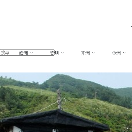
跳
至
主
要
內
容
歐洲
美州
非洲
亞洲