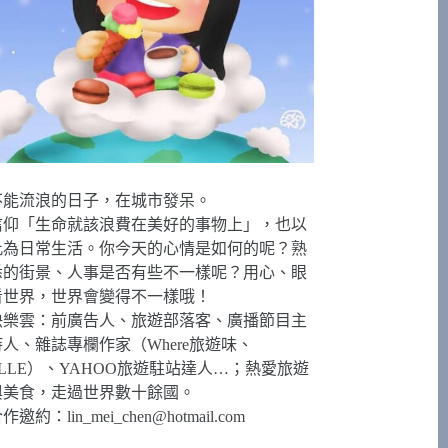
不能流浪的日子，在城市發呆。
信仰「生命就該浪費在美好的事物上」，也以
此為日常生活。你今天的心情是如何的呢？熟
悉的街景、人事是否有些不一樣呢？用心、眼
看世界，世界會變得不一樣哦！
快樂雲：前廣告人、旅遊部落客、廣播節目主
持人、雜誌專欄作家（Where旅遊味、
ELLE）、YAHOO旅遊駐站達人…；熱愛旅遊
與美食，走過世界數十餘國。
合作邀約：
lin_mei_chen@hotmail.com