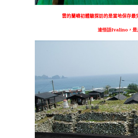
雲的蘭嶼初體驗探訪的是當地保存最
達悟語
Ivalino
，是