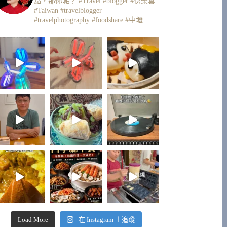
點，那你呢？
#Travel #blogger #快樂雲
#Taiwan #travelblogger
#travelphotography #foodshare #中壢
Load More
在 Instagram 上追蹤