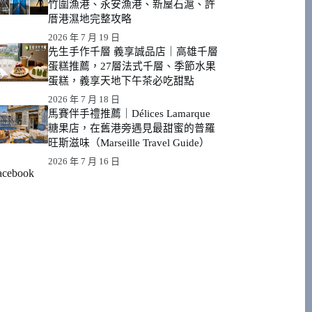
竹圍漁港、永安漁港、新屋石滬、許
厝港濕地完整攻略
2026 年 7 月 19 日
先生手作千層 義享誠品店｜高雄千層
蛋糕推薦，27層法式千層、季節水果
蛋糕，義享天地下午茶必吃甜點
2026 年 7 月 18 日
馬賽伴手禮推薦｜Délices Lamarque
糖果店，在舊港旁遇見最甜蜜的普羅
旺斯滋味（Marseille Travel Guide）
2026 年 7 月 16 日
acebook