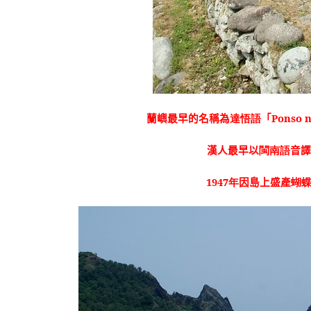
蘭嶼最早的名稱為
達悟語
「
Ponso 
漢人最早以
閩南語
音
1947
年
因島上盛產
蝴