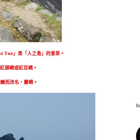
no Tao
」是「人之島」的意思。
譯
紅頭嶼
或
紅豆嶼
。
蝶蘭
而改名，蘭嶼。
I