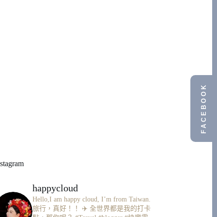
FACEBOOK
nstagram
happycloud
Hello,I am happy cloud, I’m from Taiwan.
旅行，真好！！ ✈️
全世界都是我的打卡