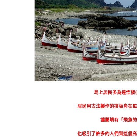
島上居民多為達悟族
居民用古法製作的拼板舟在
讓蘭嶼有「飛魚
也吸引了許多的人們到這個