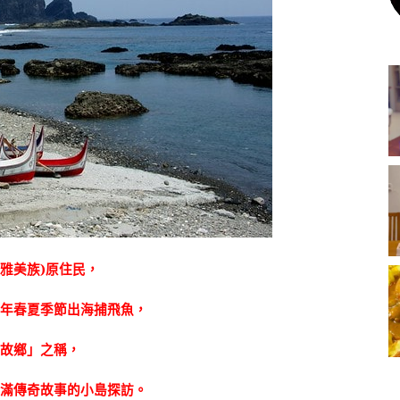
(
雅美族
)
原住民，
每年春夏季節出海捕飛魚，
的故鄉」之稱，
充滿傳奇故事的小島探訪。