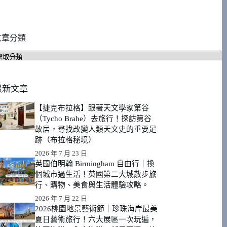
文章分類
文
章
分
類
最新文章
【捷克布拉格】跟著天文學家第谷
（Tycho Brahe）去旅行！探訪第谷
故居，尋找改變人類天文史的重要足
跡（布拉格秘境）
2026 年 7 月 23 日
英國伯明翰 Birmingham 自由行｜換
個城市過生活！英國第二大城散步旅
行、購物、美食與生活體驗攻略。
2026 年 7 月 22 日
2026桃園地景藝術節｜珍珠海岸最美
夏日藝術旅行！六大展區一次玩遍，