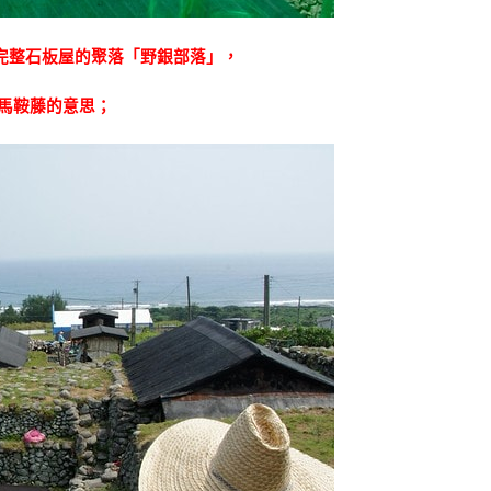
完整石板屋的聚落「
野銀部落
」，
馬鞍藤的意思；