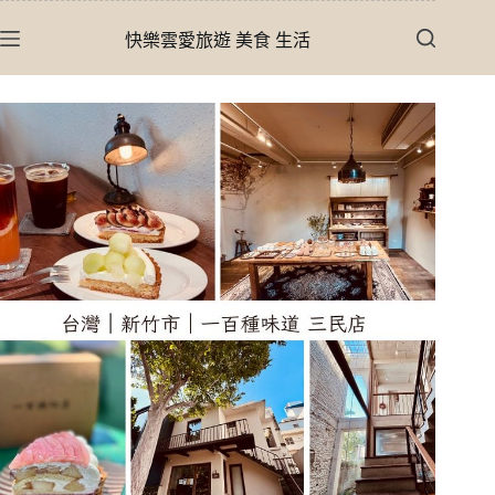
跳
快樂雲愛旅遊 美食 生活
至
主
要
內
容