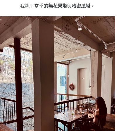
我挑了當季的
無花果塔
與
哈密瓜塔
。