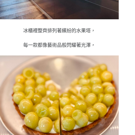
冰櫃裡整齊排列著繽紛的水果塔，
每一款都像藝術品般閃耀著光澤，