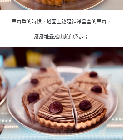
草莓季的時候，塔面上總是鋪滿晶瑩的草莓，
層層堆疊成山般的浮誇；