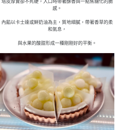
塔皮厚實卻不死硬，入口時帶著酥香與一點焦糖化的脆
感。
內餡以卡士達或鮮奶油為主，質地細膩，帶著香草的柔
和氣息，
與水果的酸甜形成一種剛剛好的平衡。