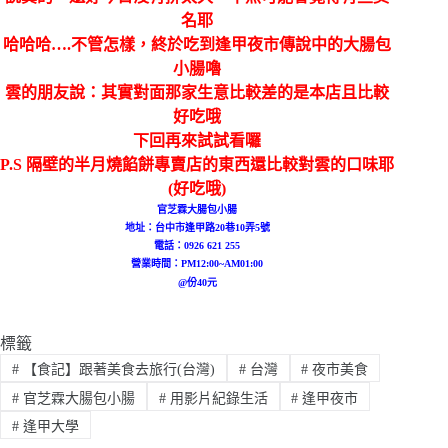
名耶
哈哈哈….不管怎樣，終於吃到逢甲夜市傳說中的大腸包
小腸嚕
雲的朋友說：其實對面那家生意比較差的是本店且比較
好吃哦
下回再來試試看囉
P.S 隔壁的半月燒餡餅專賣店的東西還比較對雲的口味耶
(好吃哦)
官芝霖大腸包小腸
地址：台中市
逢甲路20巷10弄5號
電話：
0926 621 255
營業時間：PM12:00~AM01:00
@份40元
標籤
#
【食記】跟著美食去旅行(台灣)
#
台灣
#
夜市美食
#
官芝霖大腸包小腸
#
用影片紀錄生活
#
逢甲夜市
#
逢甲大學