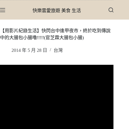
跳
快樂雲愛旅遊 美食 生活
至
主
要
【用影片紀錄生活】快閃台中逢甲夜市，終於吃到傳說
內
中的大腸包小腸嚕!!!!!(官芝霖大腸包小腸)
容
2014 年 5 月 28 日
台灣