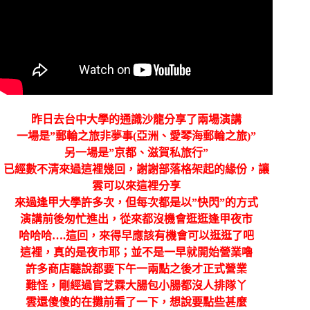
昨日去台中大學的通識沙龍分享了兩場演講
一場是”郵輪之旅非夢事(亞洲、愛琴海郵輪之旅)”
另一場是”京都、滋賀私旅行”
已經數不清來過這裡幾回，謝謝部落格架起的緣份，讓
雲可以來這裡分享
來過逢甲大學許多次，但每次都是以”快閃”的方式
演講前後匆忙進出，從來都沒機會逛逛逢甲夜市
哈哈哈….這回，來得早應該有機會可以逛逛了吧
這裡，真的是夜市耶；並不是一早就開始營業嚕
許多商店聽說都要下午一兩點之後才正式營業
難怪，剛經過官芝霖大腸包小腸都沒人排隊丫
雲還傻傻的在攤前看了一下，想說要點些甚麼