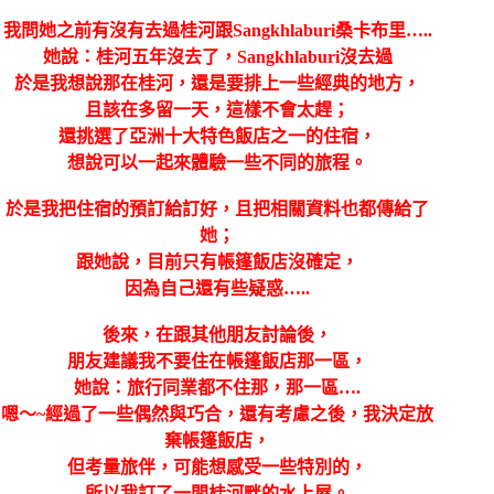
我問她之前有沒有去過桂河跟Sangkhlaburi桑卡布里…..
她說：桂河五年沒去了，Sangkhlaburi沒去過
於是我想說那在桂河，還是要排上一些經典的地方，
且該在多留一天，這樣不會太趕；
還挑選了亞洲十大特色飯店之一的住宿，
想說可以一起來體驗一些不同的旅程。
於是我把住宿的預訂給訂好，且把相關資料也都傳給了
她；
跟她說，目前只有帳篷飯店沒確定，
因為自己還有些疑惑…..
後來，在跟其他朋友討論後，
朋友建議我不要住在帳篷飯店那一區，
她說：旅行同業都不住那，那一區….
嗯～~經過了一些偶然與巧合，還有考慮之後，我決定放
棄帳篷飯店，
但考量旅伴，可能想感受一些特別的，
所以我訂了一間桂河畔的水上屋。