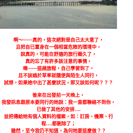
啊～~~~~真的，這次絕對是自己太大意了，
且把自已置身在一個相當危險的環境中，
說真的，可能在舒適的旅行圈久了，
真的忘了有許多該注意的事情，
嗯~~~~這趟旅程，自己學習到了，
且不該過於草率就隨便與陌生人同行，
試想，如果途中出了甚麼狀況，那又該如何呢？？？
後來在出發前一天晚上，
我發訊息跟原本要同行的她說：我一直都聯絡不到你，
已做了其他的安排….
並把傳給她有個人資料的檔案，如：訂房、機票、行
程….都刪除了；
雖然，至今我仍不知道，為何她要這麼做？？